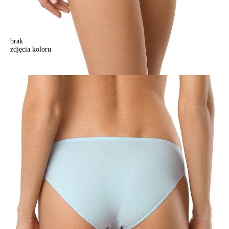
brak
zdjęcia koloru
Majtki "bikini" LEILA 16С-155ТСП (na wieszaku),r. 106/XXL, jasno-
niebieski
Majtki "bikini" LEILA 16С-155ТСП (na wieszaku),r. 106/XXL, jasno-
niebieski
40,90 zł
Kolory:
BRAK
ZDJĘCIA
BRAK
ZDJĘCIA
BRAK
ZDJĘCIA
Rozmiary:
Tabela rozmiarów
106/XL
Ilość:
-
+
DODAJ DO KOSZYKA
Jak złożyć zamówienie