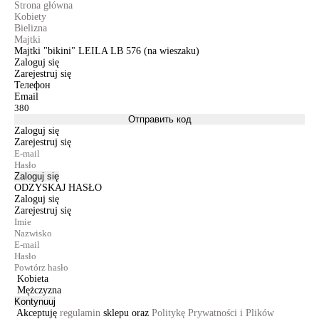
Strona główna
Kobiety
Bielizna
Majtki
Majtki "bikini" LEILA LB 576 (na wieszaku)
Zaloguj się
Zarejestruj się
Телефон
Email
Отправить код
Zaloguj się
Zarejestruj się
Zaloguj się
ODZYSKAJ HASŁO
Zaloguj się
Zarejestruj się
Kobieta
Mężczyzna
Kontynuuj
Akceptuję
regulamin
sklepu oraz
Politykę Prywatności i Plików