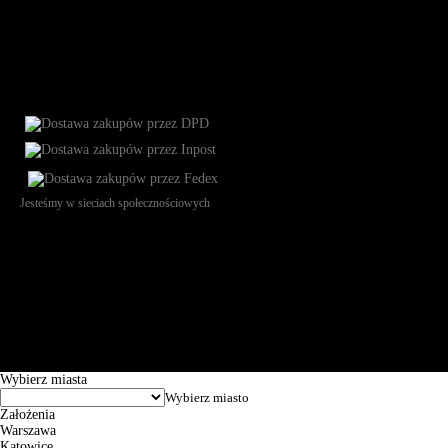
Jesteśmy w sieciach społecznościowych
Św. Teresy 91, 91-341, Łódź, Poland, NIP 732-216-37-57, REGON
101144034, Powszechna Kasa Oszczędności Bank Polski SA, ul.
Puławska 15, 02-515 Warszawa: 30102034080000410205628799.
Godziny pracy: 8:00-16:00 od poniedziałku do piątku. Czas realizacji
zamówienia wynosi od 24h do 2 dni roboczych.
© 2026 EuroTrade Tex Sp. z o.o.
Wybierz miasta
Założenia
Warszawa
Katowice