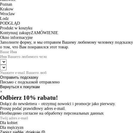
Poznan
Krakow
Wroclaw
Lodz
PODGLĄD
Produkt w koszyku
Kontynuuj zakupy
ZAMÓWIENIE
Okno informacyjne
Заполните форму, и мы отправим Вашему любимому человеку подсказку
о том, что Вам понравился этот товар.
Отправить подсказку
Письмо с подсказкой отправлено
Вернуться к покупкам
×
Odbierz 10% rabatu!
Dołącz do newslettera – otrzymuj nowości i promocje jako pierwszy.
Proszę podać prawidłowy adres e-mail.
Необходимо согласие на обработку персональных данных
Dla kobiet
Dla mężczyzn
Zapisz się
Nie, dziękuję 😔