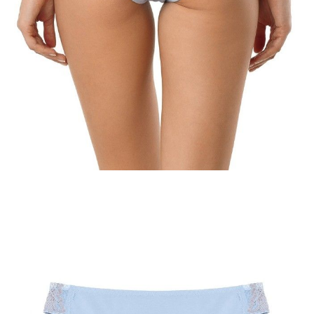
POWIADOM MNIE O DOSTĘPNOŚCI
ПОЛУЧИТЬ ПО EMAIL
Dostawa
Kurier,
darmowa od 99 zł
czas dostawy: 1-2 dni robocze
Paczkomaty InPost 24/7,
darmowa od 50 zł
czas dostawy: 1-2 dni robocze
Odbiór osobisty
w sklepie Conte (Łodz)
pn.- czw. 8:00 - 16:00, pt. 8:00 - 14:00
Opis produktu
Opinie
Pytania
O produkcie
0
SKU
1007040340020819
Skład
bawełna 94%; elastan 6%
Udostępnij produkt
Podmiot odpowiedzialny
EuroTrade Tex Sp z o.o.
Św. Teresy 91
91-341, Łódź, Polska
+48 500-503-636