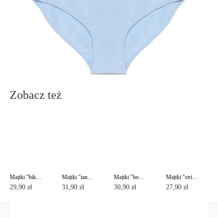
info@conteshop.pl
Ten produkt nie ma pytań Możesz zadać pytanie, klikając przycisk
poniżej
Zadaj pytanie
Nowe pytanie
Wyślij
Zobacz też
Majtki "bikini" COMFORT LB 571 (na wieszaku)
Majtki "tanga" COMFORT LTA 570 (na wieszaku)
Majtki "bokserki" COMFORT LSH 560 (na wieszaku)
Majtki "stringi" COMFORT LST 569 (na wieszaku)
29,90 zł
31,90 zł
30,90 zł
27,90 zł