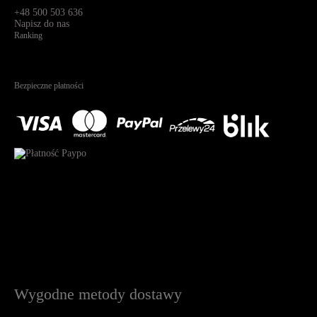
91-341, Łódź, Polska
+48 500 503 636
Napisz do nas
Ranking
4.95
Na podstawie
1823
recenzji
Bezpieczne płatności
Wygodne metody dostawy