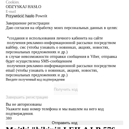
Cookies.
ODZYSKAJ HASŁO
Przywrócić hasło
Powrót
Завершение регистрации
Даю согласия на обработку моих персональных данных в целях:
*создания и использования личного кабинета на сайте
получения рекламно-информационной рассылки посредством
вайбер, смс (чтобы узнавать о новинках, акциях, новостях,
персональных предложениях и др.)
в случае невозможности отправки сообщения в Viber, отправка
будет осуществлена SMS-сообщением
получения рекламно-информационной рассылки посредством
email (чтобы узнавать о новинках, акциях, новостях,
персональных предложениях и др.)
Введите полученный код подтверждения
Получить код
Завершить регистрацию
Вы не авторизованы
Укажите ваш номер телефона и мы вышлем на него код
подтверждения.
Отправить код