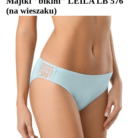
Majtki "bikini" LEILA LB 576
(na wieszaku)