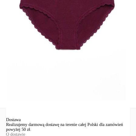
· zachowanie koloru i kształtu po licznych praniach
· szczególny urok i elegancja w codziennej bieliźnianej garderobie.
SKU
1007042680180084
Skład
bawełna 94%; elastan 6%
Udostępnij produkt
Podmiot odpowiedzialny
EuroTrade Tex Sp z o.o.
Św. Teresy 91
91-341, Łódź, Polska
+48 500-503-636
info@conteshop.pl
Ten produkt nie ma pytań Możesz zadać pytanie, klikając przycisk
poniżej
Zadaj pytanie
Nowe pytanie
Wyślij
Dostawa
Realizujemy darmową dostawę na terenie całej Polski dla zamówień
powyżej 50 zł.
O dostawie