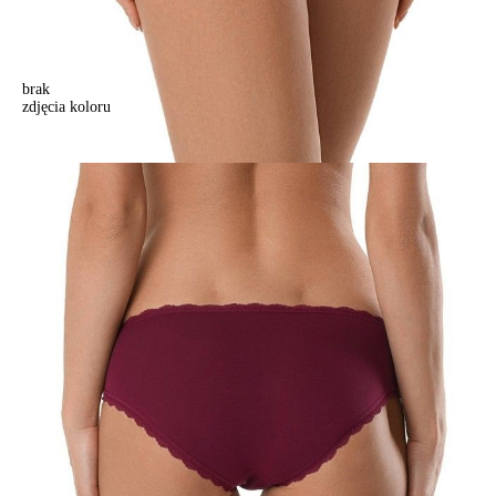
brak
zdjęcia koloru
Majtki damskie SECRET CHARM LB 986 (w pudełku),r.90, bordo
Majtki damskie SECRET CHARM LB 986 (w pudełku),r.90, bordo
51,90 zł
Kolory:
BRAK
ZDJĘCIA
BRAK
ZDJĘCIA
BRAK
ZDJĘCIA
Rozmiary:
Tabela rozmiarów
90/XS
94/S
98/M
102/L
106/XL
Ilość:
-
+
DODAJ DO KOSZYKA