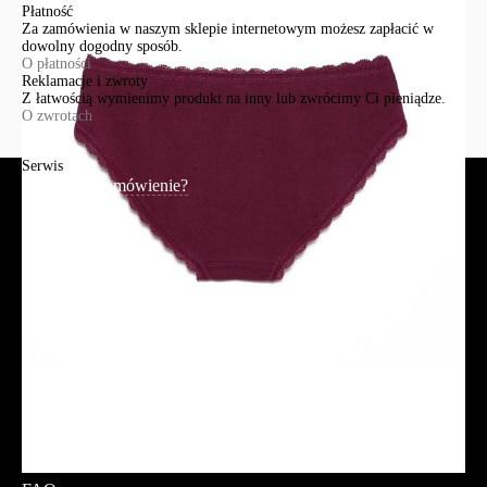
Płatność
Za zamówienia w naszym sklepie internetowym możesz zapłacić w
dowolny dogodny sposób.
O płatności
Reklamacje i zwroty
Z łatwością wymienimy produkt na inny lub zwrócimy Ci pieniądze.
O zwrotach
Serwis
Jak złożyć zamówienie?
Płatność
Dostawa
Reklamacje i zwroty
Regulamin
Polityka prywatności
Promocje
Tabela rozmiarów