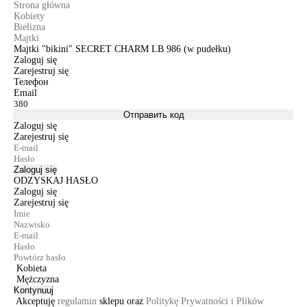
Strona główna
Kobiety
Bielizna
Majtki
Majtki "bikini" SECRET CHARM LB 986 (w pudełku)
Zaloguj się
Zarejestruj się
Телефон
Email
Отправить код
Zaloguj się
Zarejestruj się
Zaloguj się
ODZYSKAJ HASŁO
Zaloguj się
Zarejestruj się
Kobieta
Mężczyzna
Kontynuuj
Akceptuję
regulamin
sklepu oraz
Politykę Prywatności i Plików