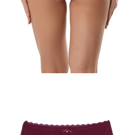
Jak złożyć zamówienie
POWIADOM MNIE O DOSTĘPNOŚCI
ПОЛУЧИТЬ ПО EMAIL
Dostawa
Kurier,
darmowa od 99 zł
czas dostawy: 1-2 dni robocze
Paczkomaty InPost 24/7,
darmowa od 50 zł
czas dostawy: 1-2 dni robocze
Odbiór osobisty
w sklepie Conte (Łodz)
pn.- czw. 8:00 - 16:00, pt. 8:00 - 14:00
Opis produktu
Opinie
Pytania
O produkcie
Majtki Secret Charm - jest to harmonijne połączenie wygodnej
bawełnianej tkaniny z efektem „odczucia jedwabiu” i wykwintnej
włoskiej koronki.
· bikini
· wykwintna włoska koronka на талии и ножках
· kokardka i dekoracja z przodu
· bawełna z efektem "jedwabiu"