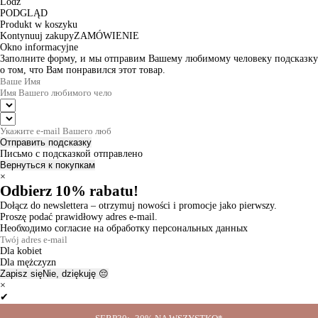
Lodz
PODGLĄD
Produkt w koszyku
Kontynuuj zakupy
ZAMÓWIENIE
Okno informacyjne
Заполните форму, и мы отправим Вашему любимому человеку подсказку
о том, что Вам понравился этот товар.
Отправить подсказку
Письмо с подсказкой отправлено
Вернуться к покупкам
×
Odbierz 10% rabatu!
Dołącz do newslettera – otrzymuj nowości i promocje jako pierwszy.
Proszę podać prawidłowy adres e-mail.
Необходимо согласие на обработку персональных данных
Dla kobiet
Dla mężczyzn
Zapisz się
Nie, dziękuję 😔
×
✔
Thanks for the subscription!