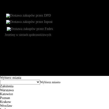
Jesteśmy w sieciach społecznościowych
Św. Teresy 91, 91-341, Łódź, Poland, NIP 732-216-37-57, REGON
101144034, Powszechna Kasa Oszczędności Bank Polski SA, ul.
Puławska 15, 02-515 Warszawa: 30102034080000410205628799.
Godziny pracy: 8:00-16:00 od poniedziałku do piątku. Czas realizacji
zamówienia wynosi od 24h do 2 dni roboczych.
© 2026 EuroTrade Tex Sp. z o.o.
Wybierz miasta
Założenia
Warszawa
Katowice
Poznan
Krakow
Wroclaw