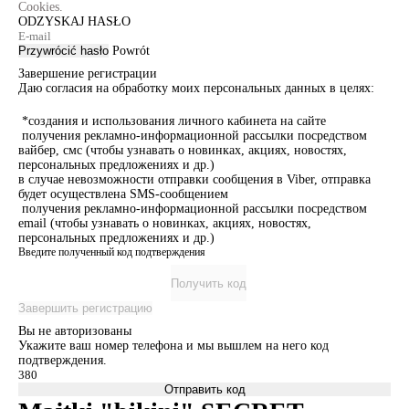
Cookies.
ODZYSKAJ HASŁO
Przywrócić hasło
Powrót
Завершение регистрации
Даю согласия на обработку моих персональных данных в целях:
*создания и использования личного кабинета на сайте
получения рекламно-информационной рассылки посредством
вайбер, смс (чтобы узнавать о новинках, акциях, новостях,
персональных предложениях и др.)
в случае невозможности отправки сообщения в Viber, отправка
будет осуществлена SMS-сообщением
получения рекламно-информационной рассылки посредством
email (чтобы узнавать о новинках, акциях, новостях,
персональных предложениях и др.)
Введите полученный код подтверждения
Получить код
Завершить регистрацию
Вы не авторизованы
Укажите ваш номер телефона и мы вышлем на него код
подтверждения.
Отправить код