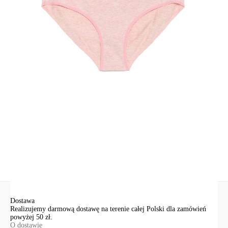
· zachowanie koloru i kształtu po licznych praniach
· kompromis między wygodą a seksualnością.
SKU
1007042790180697
Skład
bawełna 92%; elastan 8%
Udostępnij produkt
Podmiot odpowiedzialny
EuroTrade Tex Sp z o.o.
Św. Teresy 91
91-341, Łódź, Polska
+48 500-503-636
info@conteshop.pl
Ten produkt nie ma pytań Możesz zadać pytanie, klikając przycisk
poniżej
Zadaj pytanie
Nowe pytanie
Wyślij
Dostawa
Realizujemy darmową dostawę na terenie całej Polski dla zamówień
powyżej 50 zł.
O dostawie