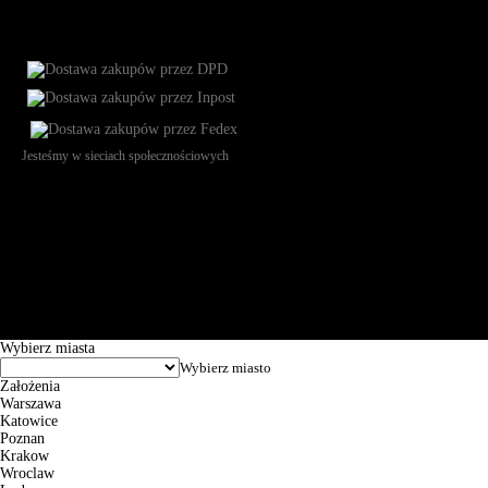
Jesteśmy w sieciach społecznościowych
Św. Teresy 91, 91-341, Łódź, Poland, NIP 732-216-37-57, REGON
101144034, Powszechna Kasa Oszczędności Bank Polski SA, ul.
Puławska 15, 02-515 Warszawa: 30102034080000410205628799.
Godziny pracy: 8:00-16:00 od poniedziałku do piątku. Czas realizacji
zamówienia wynosi od 24h do 2 dni roboczych.
© 2026 EuroTrade Tex Sp. z o.o.
Wybierz miasta
Założenia
Warszawa
Katowice
Poznan
Krakow
Wroclaw