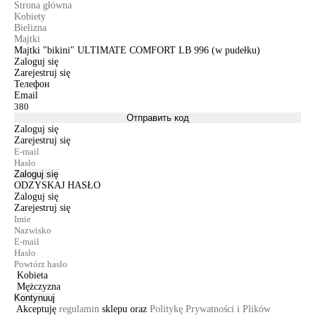
Strona główna
Kobiety
Bielizna
Majtki
Majtki "bikini" ULTIMATE COMFORT LB 996 (w pudełku)
Zaloguj się
Zarejestruj się
Телефон
Email
Отправить код
Zaloguj się
Zarejestruj się
Zaloguj się
ODZYSKAJ HASŁO
Zaloguj się
Zarejestruj się
Kobieta
Mężczyzna
Kontynuuj
Akceptuję
regulamin
sklepu oraz
Politykę Prywatności i Plików