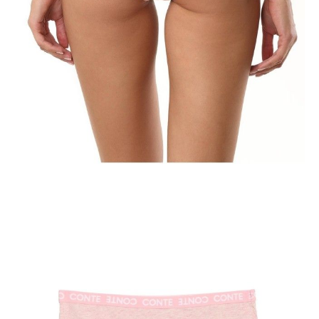
Jak złożyć zamówienie
POWIADOM MNIE O DOSTĘPNOŚCI
ПОЛУЧИТЬ ПО EMAIL
Dostawa
Kurier,
darmowa od 99 zł
czas dostawy: 1-2 dni robocze
Paczkomaty InPost 24/7,
darmowa od 50 zł
czas dostawy: 1-2 dni robocze
Odbiór osobisty
w sklepie Conte (Łodz)
pn.- czw. 8:00 - 16:00, pt. 8:00 - 14:00
Opis produktu
Opinie
Pytania
O produkcie
Majtki Ultimate comfort stworzony z ultra miękkiej melanżowej
bawełny. Majtki są idealne do podstawowej garderoby lnianej i
wyglądają efektownie na dziewczynach o dowolnej figurze.
· bikini
· ultramiękka bawełna melanż
· szeroka gumka w sportowym stylu z logo Conte