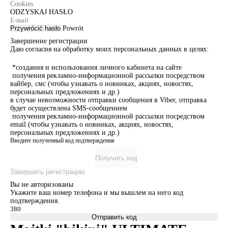
Cookies.
ODZYSKAJ HASŁO
Przywrócić hasło
Powrót
Завершение регистрации
Даю согласия на обработку моих персональных данных в целях:
*создания и использования личного кабинета на сайте
получения рекламно-информационной рассылки посредством
вайбер, смс (чтобы узнавать о новинках, акциях, новостях,
персональных предложениях и др.)
в случае невозможности отправки сообщения в Viber, отправка
будет осуществлена SMS-сообщением
получения рекламно-информационной рассылки посредством
email (чтобы узнавать о новинках, акциях, новостях,
персональных предложениях и др.)
Введите полученный код подтверждения
Получить код
Завершить регистрацию
Вы не авторизованы
Укажите ваш номер телефона и мы вышлем на него код
подтверждения.
Отправить код