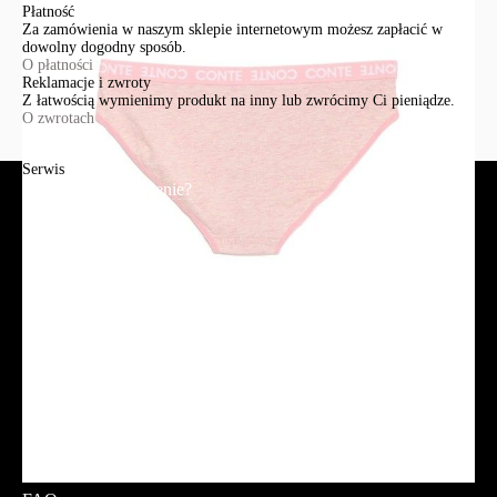
Płatność
Za zamówienia w naszym sklepie internetowym możesz zapłacić w
dowolny dogodny sposób.
O płatności
Reklamacje i zwroty
Z łatwością wymienimy produkt na inny lub zwrócimy Ci pieniądze.
O zwrotach
Serwis
Jak złożyć zamówienie?
Płatność
Dostawa
Reklamacje i zwroty
Regulamin
Polityka prywatności
Promocje
Tabela rozmiarów