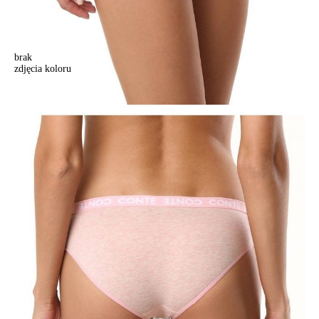
brak
zdjęcia koloru
Majtki damskie ULTIMATE COMFORT LB 996 (w pudełku),r.90,
różmelanż
Majtki damskie ULTIMATE COMFORT LB 996 (w pudełku),r.90,
różmelanż
44,90 zł
Kolory:
BRAK
ZDJĘCIA
BRAK
ZDJĘCIA
Rozmiary:
Tabela rozmiarów
90/XS
94/S
98/M
102/L
106/XL
Ilość:
-
+
DODAJ DO KOSZYKA