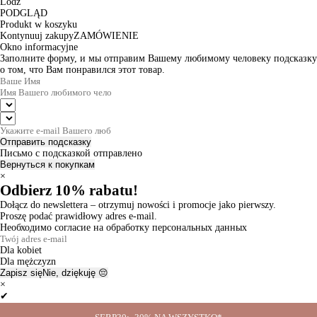
Lodz
PODGLĄD
Produkt w koszyku
Kontynuuj zakupy
ZAMÓWIENIE
Okno informacyjne
Заполните форму, и мы отправим Вашему любимому человеку подсказку
о том, что Вам понравился этот товар.
Отправить подсказку
Письмо с подсказкой отправлено
Вернуться к покупкам
×
Odbierz 10% rabatu!
Dołącz do newslettera – otrzymuj nowości i promocje jako pierwszy.
Proszę podać prawidłowy adres e-mail.
Необходимо согласие на обработку персональных данных
Dla kobiet
Dla mężczyzn
Zapisz się
Nie, dziękuję 😔
×
✔
Thanks for the subscription!