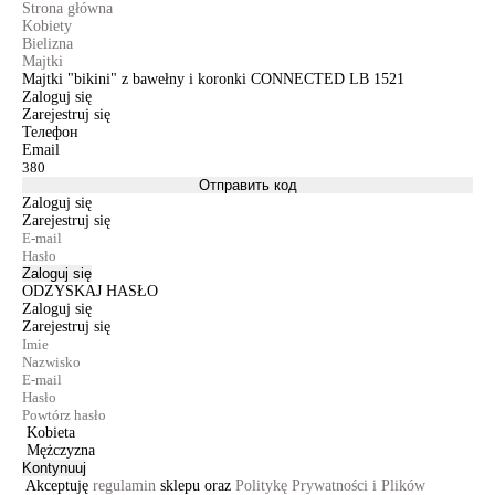
Strona główna
Kobiety
Bielizna
Majtki
Majtki "bikini" z bawełny i koronki CONNECTED LB 1521
Zaloguj się
Zarejestruj się
Телефон
Email
Отправить код
Zaloguj się
Zarejestruj się
Zaloguj się
ODZYSKAJ HASŁO
Zaloguj się
Zarejestruj się
Kobieta
Mężczyzna
Kontynuuj
Akceptuję
regulamin
sklepu oraz
Politykę Prywatności i Plików