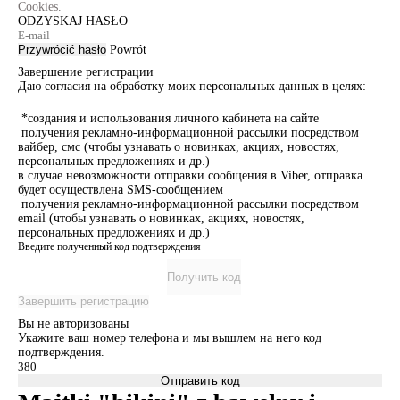
Cookies.
ODZYSKAJ HASŁO
Przywrócić hasło
Powrót
Завершение регистрации
Даю согласия на обработку моих персональных данных в целях:
*создания и использования личного кабинета на сайте
получения рекламно-информационной рассылки посредством
вайбер, смс (чтобы узнавать о новинках, акциях, новостях,
персональных предложениях и др.)
в случае невозможности отправки сообщения в Viber, отправка
будет осуществлена SMS-сообщением
получения рекламно-информационной рассылки посредством
email (чтобы узнавать о новинках, акциях, новостях,
персональных предложениях и др.)
Введите полученный код подтверждения
Получить код
Завершить регистрацию
Вы не авторизованы
Укажите ваш номер телефона и мы вышлем на него код
подтверждения.
Отправить код