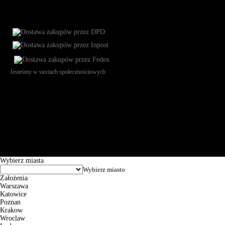
Jesteśmy w sieciach społecznościowych
Św. Teresy 91, 91-341, Łódź, Poland, NIP 732-216-37-57, REGON
101144034, Powszechna Kasa Oszczędności Bank Polski SA, ul.
Puławska 15, 02-515 Warszawa: 30102034080000410205628799.
Godziny pracy: 8:00-16:00 od poniedziałku do piątku. Czas realizacji
zamówienia wynosi od 24h do 2 dni roboczych.
© 2026 EuroTrade Tex Sp. z o.o.
Wybierz miasta
Założenia
Warszawa
Katowice
Poznan
Krakow
Wroclaw