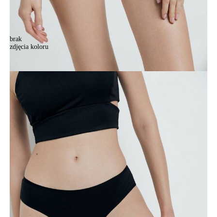
brak
zdjęcia koloru
Majtki damskie CE CONNECTED LB 1521, r.90/XS, czarny
Majtki damskie CE CONNECTED LB 1521, r.90/XS, czarny
54,90 zł
Kolory:
BRAK
ZDJĘCIA
BRAK
ZDJĘCIA
Rozmiary:
Tabela rozmiarów
90/XS
94/S
98/M
102/L
Ilość:
-
+
DODAJ DO KOSZYKA
Jak złożyć zamówienie