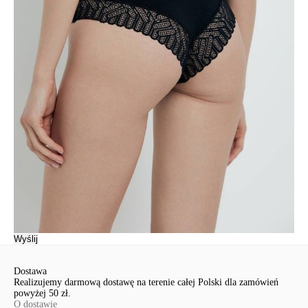
zaleceń pielęgnacyjnych,
· zaprojektowany z myślą o Twojej wygodzie i pewności siebie.
SKU
1007044910180588
Skład
bawełna 68%, poliamid 26%, elastan 6%
Udostępnij produkt
Podmiot odpowiedzialny
EuroTrade Tex Sp z o.o.
Św. Teresy 91
91-341, Łódź, Polska
+48 500-503-636
info@conteshop.pl
Ten produkt nie ma pytań Możesz zadać pytanie, klikając przycisk
poniżej
Zadaj pytanie
Nowe pytanie
Wyślij
Dostawa
Realizujemy darmową dostawę na terenie całej Polski dla zamówień
powyżej 50 zł.
O dostawie