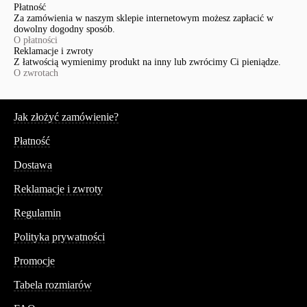
Płatność
Za zamówienia w naszym sklepie internetowym możesz zapłacić w
dowolny dogodny sposób.
O płatności
Reklamacje i zwroty
Z łatwością wymienimy produkt na inny lub zwrócimy Ci pieniądze.
O zwrotach
Serwis
Jak złożyć zamówienie?
Płatność
Dostawa
Reklamacje i zwroty
Regulamin
Polityka prywatności
Promocje
Tabela rozmiarów