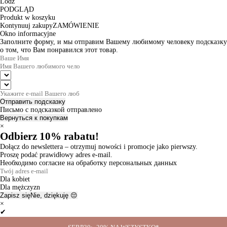
Lodz
PODGLĄD
Produkt w koszyku
Kontynuuj zakupy
ZAMÓWIENIE
Okno informacyjne
Заполните форму, и мы отправим Вашему любимому человеку подсказку
о том, что Вам понравился этот товар.
Отправить подсказку
Письмо с подсказкой отправлено
Вернуться к покупкам
×
Odbierz 10% rabatu!
Dołącz do newslettera – otrzymuj nowości i promocje jako pierwszy.
Proszę podać prawidłowy adres e-mail.
Необходимо согласие на обработку персональных данных
Dla kobiet
Dla mężczyzn
Zapisz się
Nie, dziękuję 😔
×
✔
Thanks for the subscription!