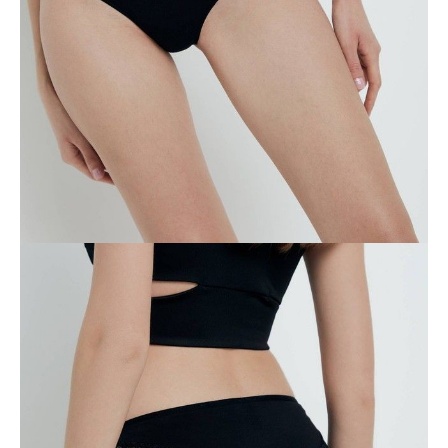
POWIADOM MNIE O DOSTĘPNOŚCI
ПОЛУЧИТЬ ПО EMAIL
Dostawa
Kurier,
darmowa od 99 zł
czas dostawy: 1-2 dni robocze
Paczkomaty InPost 24/7,
darmowa od 50 zł
czas dostawy: 1-2 dni robocze
Odbiór osobisty
w sklepie Conte (Łodz)
pn.- czw. 8:00 - 16:00, pt. 8:00 - 14:00
Opis produktu
Opinie
Pytania
O produkcie
Teksturowana elastyczna koronka o wytwornym geometrycznym
wzorze, miękka i wygodna bawełna, idealne dopasowanie – w bieliźnie
Connected poczujesz się elegancko i jednocześnie komfortowo.
Cechy modelu:
· bikini,
· środkowa linia talii,
· talia i przednie nogawki wykończone gumką,
· wysokiej jakości bawełna,
· geometryczna koronka wszyta na dole tylnej połowy,
· zachowanie kształtu i koloru przy jednoczesnym przestrzeganiu