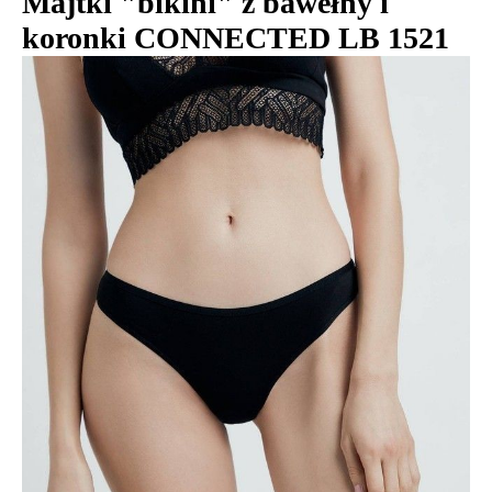
Majtki "bikini" z bawełny i
koronki CONNECTED LB 1521