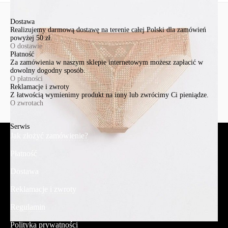
Dostawa
Realizujemy darmową dostawę na terenie całej Polski dla zamówień
powyżej 50 zł.
O dostawie
Płatność
Za zamówienia w naszym sklepie internetowym możesz zapłacić w
dowolny dogodny sposób.
O płatności
Reklamacje i zwroty
Z łatwością wymienimy produkt na inny lub zwrócimy Ci pieniądze.
O zwrotach
Serwis
Jak złożyć zamówienie?
Płatność
Dostawa
Reklamacje i zwroty
Regulamin
Polityka prywatności