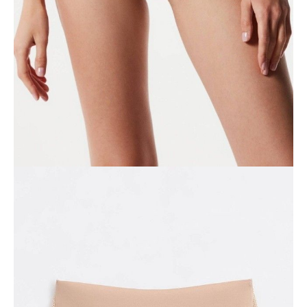
Jak złożyć zamówienie
POWIADOM MNIE O DOSTĘPNOŚCI
ПОЛУЧИТЬ ПО EMAIL
Dostawa
Kurier,
darmowa od 99 zł
czas dostawy: 1-2 dni robocze
Paczkomaty InPost 24/7,
darmowa od 50 zł
czas dostawy: 1-2 dni robocze
Odbiór osobisty
w sklepie Conte (Łodz)
pn.- czw. 8:00 - 16:00, pt. 8:00 - 14:00
Opis produktu
Opinie
Pytania
O produkcie
Bezszwowe bawełniane majtki bikini z oryginalną teksturowaną
koronką DEMURE LB 1279 zostały stworzone, aby podkreślić
sylwetkę i zapewnić absolutny komfort.
Dzięki innowacyjnej technologii obróbki „free cut” majtki będą
niewidoczne nawet pod obcisłymi ubraniami.
• bikini,
• środkowa linia talii,
• gumka w pasie,