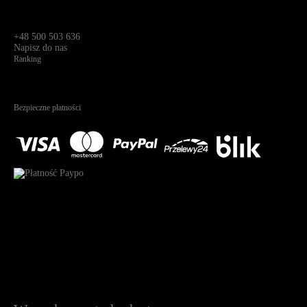
Dane kontaktowe
Św. Teresy 91,
91-341, Łódź, Polska
+48 500 503 636
Napisz do nas
Ranking
4.95
Na podstawie
1823
recenzji
Bezpieczne płatności