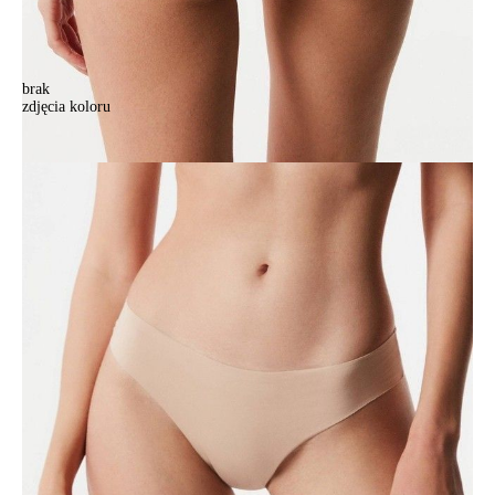
brak
zdjęcia koloru
Majtki damskie CONTE ELEGANT DEMURE LB 1279, r.90/XS,
beżowy
Majtki damskie CONTE ELEGANT DEMURE LB 1279, r.90/XS,
beżowy
69,90 zł
Kolory:
BRAK
ZDJĘCIA
BRAK
ZDJĘCIA
Rozmiary:
Tabela rozmiarów
90
94
98
102
Ilość:
-
+
DODAJ DO KOSZYKA