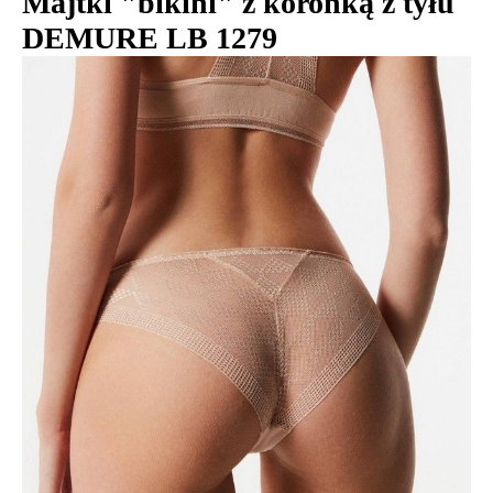
Majtki "bikini" z koronką z tyłu
DEMURE LB 1279