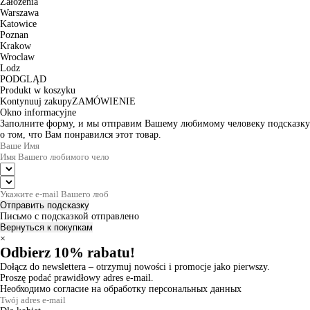
Założenia
Warszawa
Katowice
Poznan
Krakow
Wroclaw
Lodz
PODGLĄD
Produkt w koszyku
Kontynuuj zakupy
ZAMÓWIENIE
Okno informacyjne
Заполните форму, и мы отправим Вашему любимому человеку подсказку
о том, что Вам понравился этот товар.
Отправить подсказку
Письмо с подсказкой отправлено
Вернуться к покупкам
×
Odbierz 10% rabatu!
Dołącz do newslettera – otrzymuj nowości i promocje jako pierwszy.
Proszę podać prawidłowy adres e-mail.
Необходимо согласие на обработку персональных данных