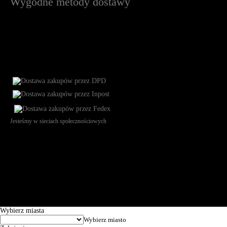
Wygodne metody dostawy
Jesteśmy w sieciach społecznościowych
Św. Teresy 91, 91-341, Łódź, Poland, NIP 732-216-37-57, REGON
101144034, Powszechna Kasa Oszczędności Bank Polski SA, ul.
Puławska 15, 02-515 Warszawa: 30102034080000410205628799.
Godziny pracy: 8:00-16:00 od poniedziałku do piątku. Czas realizacji
zamówienia wynosi od 24h do 2 dni roboczych.
© 2026 EuroTrade Tex Sp. z o.o.
Wybierz miasta