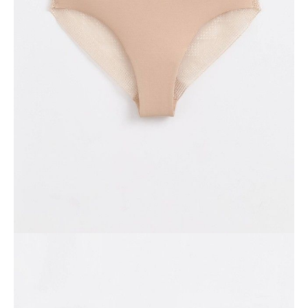
• innowacyjna technologia obróbki plasterków „free cut”,
• przyjazny dla ciała bawełniany szew z przodu,
• tył wykonany z koronki, stworzone przez włoskich projektantów
wyłącznie dla Conte,
• zachowanie kształtu i koloru przy jednoczesnym przestrzeganiu
zaleceń dotyczących pielęgnacji,
• doskonały kompromis między komfortem a seksualnością,
• idealne do codziennej garderoby bieliźnianej.
SKU
1007044050181303
Skład
poliamid 46%, bawełna 36%, elastan 18%
Udostępnij produkt
Podmiot odpowiedzialny
EuroTrade Tex Sp z o.o.
Św. Teresy 91
91-341, Łódź, Polska
+48 500-503-636
info@conteshop.pl
Ten produkt nie ma pytań Możesz zadać pytanie, klikając przycisk
poniżej
Zadaj pytanie
Nowe pytanie
Wyślij