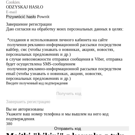
Cookies.
ODZYSKAJ HASŁO
Przywrócić hasło
Powrót
Завершение регистрации
Даю согласия на обработку моих персональных данных в целях:
*создания и использования личного кабинета на сайте
получения рекламно-информационной рассылки посредством
вайбер, смс (чтобы узнавать о новинках, акциях, новостях,
персональных предложениях и др.)
в случае невозможности отправки сообщения в Viber, отправка
будет осуществлена SMS-сообщением
получения рекламно-информационной рассылки посредством
email (чтобы узнавать о новинках, акциях, новостях,
персональных предложениях и др.)
Введите полученный код подтверждения
Получить код
Завершить регистрацию
Вы не авторизованы
Укажите ваш номер телефона и мы вышлем на него код
подтверждения.
Отправить код