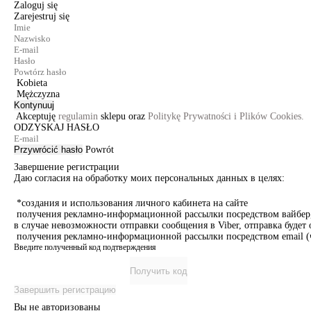
Zaloguj się
Zarejestruj się
Kobieta
Mężczyzna
Kontynuuj
Akceptuję
regulamin
sklepu oraz
Politykę Prywatności i Plików Cookies.
ODZYSKAJ HASŁO
Przywrócić hasło
Powrót
Завершение регистрации
Даю согласия на обработку моих персональных данных в целях:
*создания и использования личного кабинета на сайте
получения рекламно-информационной рассылки посредством вайбер, 
в случае невозможности отправки сообщения в Viber, отправка буде
получения рекламно-информационной рассылки посредством email (ч
Введите полученный код подтверждения
Получить код
Завершить регистрацию
Вы не авторизованы