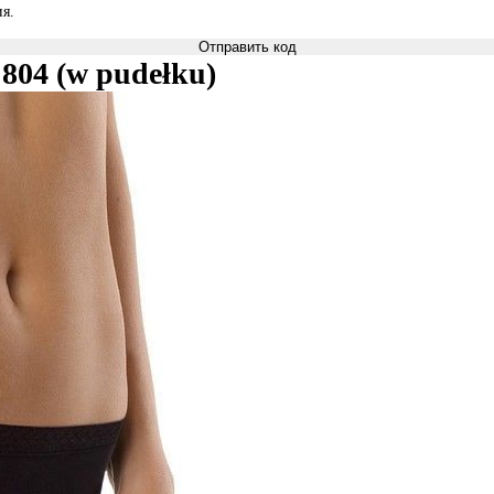
я.
Отправить код
04 (w pudełku)