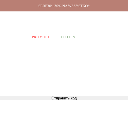
SERP30: -30% NA WSZYSTKO*
O firmie
A CHŁOPCÓW
PROMOCJE
ECO LINE
Отправить код