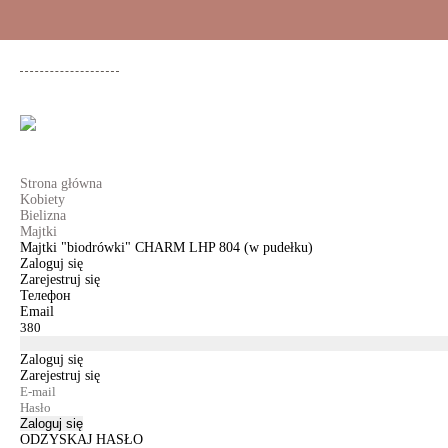
+48 500 503 636
KOBIETY
MĘŻCZYŹNI
DLA DZIEWCZYNEK
DL
Strona główna
Kobiety
Bielizna
Majtki
Majtki "biodrówki" CHARM LHP 804 (w pudełku)
Zaloguj się
Zarejestruj się
Телефон
Email
Zaloguj się
Zarejestruj się
Zaloguj się
ODZYSKAJ HASŁO