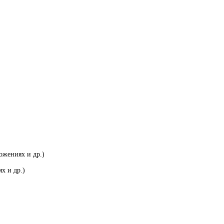
ожениях и др.)
х и др.)