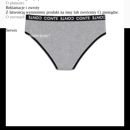
O płatności
Reklamacje i zwroty
Z łatwością wymienimy produkt na inny lub zwrócimy Ci pieniądze.
O zwrotach
Serwis
Jak złożyć zamówienie?
Płatność
Dostawa
Reklamacje i zwroty
Regulamin
Polityka prywatności
Promocje
Tabela rozmiarów
FAQ
Promocje