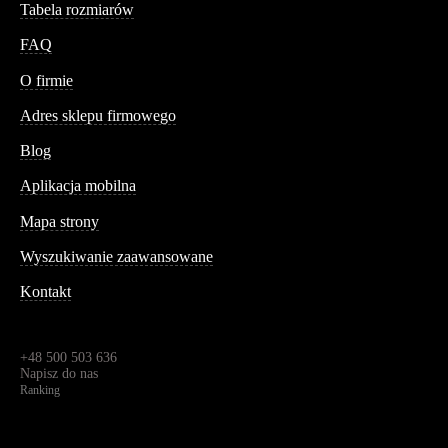
Tabela rozmiarów
FAQ
Conteshop
O firmie
Adres sklepu firmowego
Blog
Aplikacja mobilna
Informacja
Mapa strony
Wyszukiwanie zaawansowane
Kontakt
Dane kontaktowe
Św. Teresy 91,
91-341, Łódź, Polska
+48 500 503 636
Napisz do nas
Ranking
4.95
Na podstawie
1826
recenzji