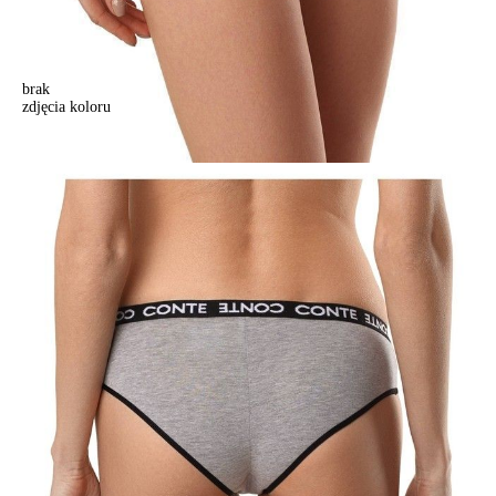
brak
zdjęcia koloru
Majtki damskie ULTIMATE COMFORT LHP 997 (w pudełku),r.94,
szary melanż
Majtki damskie ULTIMATE COMFORT LHP 997 (w pudełku),r.94,
szary melanż
48,90 zł
Kolory:
BRAK
ZDJĘCIA
Rozmiary:
Tabela rozmiarów
94/S
Ilość:
-
+
DODAJ DO KOSZYKA
Jak złożyć zamówienie
POWIADOM MNIE O DOSTĘPNOŚCI