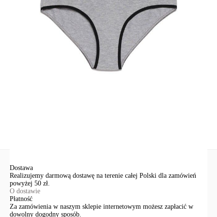
Skład
bawełna 92%; elastan 8%
Udostępnij produkt
Podmiot odpowiedzialny
EuroTrade Tex Sp z o.o.
Św. Teresy 91
91-341, Łódź, Polska
+48 500-503-636
info@conteshop.pl
Ten produkt nie ma pytań Możesz zadać pytanie, klikając przycisk
poniżej
Zadaj pytanie
Nowe pytanie
Wyślij
Dostawa
Realizujemy darmową dostawę na terenie całej Polski dla zamówień
powyżej 50 zł.
O dostawie
Płatność
Za zamówienia w naszym sklepie internetowym możesz zapłacić w
dowolny dogodny sposób.