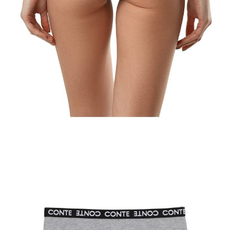
ПОЛУЧИТЬ ПО EMAIL
Dostawa
Kurier,
darmowa od 99 zł
czas dostawy: 1-2 dni robocze
Paczkomaty InPost 24/7,
darmowa od 50 zł
czas dostawy: 1-2 dni robocze
Odbiór osobisty
w sklepie Conte (Łodz)
pn.- czw. 8:00 - 16:00, pt. 8:00 - 14:00
Opis produktu
Opinie
Pytania
O produkcie
Majtki Ultimate komfort stworzony z ultra miękkiej melanżowej
bawełnianej bielizny.Specjalny krój nadaje kobiecemu kształtowi
uwodzicielski wygląd i wizualnie podkreśla zaokrąglony kształt
pośladków.
Majtki będą wyglądać spektakularnie na dziewczynach o dowolnej
figurze.
· hipster
· ultramiękka bawełna melanż
· szeroka gumka w sportowym stylu z logo Conte
· zachowanie koloru i kształtu po licznych praniach
· kompromis między wygodą a seksualnością.
SKU
1007042830190603