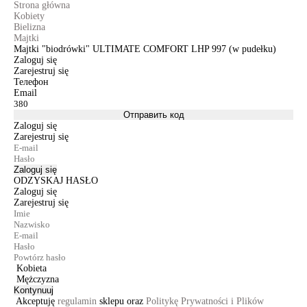
Strona główna
Kobiety
Bielizna
Majtki
Majtki "biodrówki" ULTIMATE COMFORT LHP 997 (w pudełku)
Zaloguj się
Zarejestruj się
Телефон
Email
Отправить код
Zaloguj się
Zarejestruj się
Zaloguj się
ODZYSKAJ HASŁO
Zaloguj się
Zarejestruj się
Kobieta
Mężczyzna
Kontynuuj
Akceptuję
regulamin
sklepu oraz
Politykę Prywatności i Plików