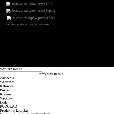
Jesteśmy w sieciach społecznościowych
Św. Teresy 91, 91-341, Łódź, Poland, NIP 732-216-37-57, REGON
101144034, Powszechna Kasa Oszczędności Bank Polski SA, ul.
Puławska 15, 02-515 Warszawa: 30102034080000410205628799.
Godziny pracy: 8:00-16:00 od poniedziałku do piątku. Czas realizacji
zamówienia wynosi od 24h do 2 dni roboczych.
© 2026 EuroTrade Tex Sp. z o.o.
Wybierz miasta
Założenia
Warszawa
Katowice
Poznan
Krakow
Wroclaw
Lodz
PODGLĄD
Produkt w koszyku