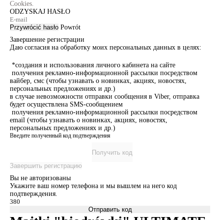
Cookies.
ODZYSKAJ HASŁO
Przywrócić hasło
Powrót
Завершение регистрации
Даю согласия на обработку моих персональных данных в целях:
*создания и использования личного кабинета на сайте
получения рекламно-информационной рассылки посредством
вайбер, смс (чтобы узнавать о новинках, акциях, новостях,
персональных предложениях и др.)
в случае невозможности отправки сообщения в Viber, отправка
будет осуществлена SMS-сообщением
получения рекламно-информационной рассылки посредством
email (чтобы узнавать о новинках, акциях, новостях,
персональных предложениях и др.)
Введите полученный код подтверждения
Получить код
Завершить регистрацию
Вы не авторизованы
Укажите ваш номер телефона и мы вышлем на него код
подтверждения.
Отправить код