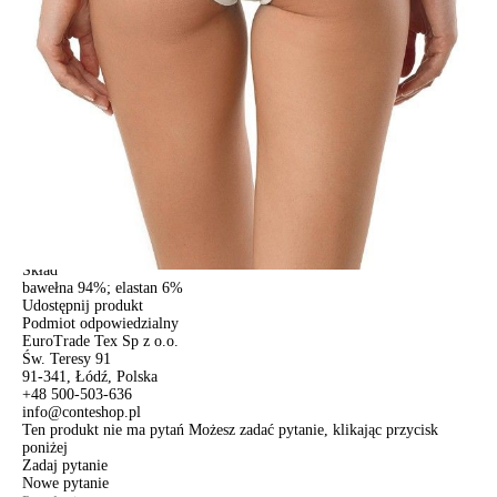
Dostawa
Kurier,
darmowa od 99 zł
czas dostawy: 1-2 dni robocze
Paczkomaty InPost 24/7,
darmowa od 50 zł
czas dostawy: 1-2 dni robocze
Odbiór osobisty
w sklepie Conte (Łodz)
pn.- czw. 8:00 - 16:00, pt. 8:00 - 14:00
Opis produktu
Opinie
Pytania
O produkcie
Bokserki damskie CONTE ELEGANT LEILA LSH 574, р.98/L,
mleczny
SKU
1007040380120813
Skład
bawełna 94%; elastan 6%
Udostępnij produkt
Podmiot odpowiedzialny
EuroTrade Tex Sp z o.o.
Św. Teresy 91
91-341, Łódź, Polska
+48 500-503-636
info@conteshop.pl
Ten produkt nie ma pytań Możesz zadać pytanie, klikając przycisk
poniżej
Zadaj pytanie
Nowe pytanie