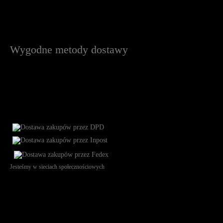
Wygodne metody dostawy
Jesteśmy w sieciach społecznościowych
Św. Teresy 91, 91-341, Łódź, Poland, NIP 732-216-37-57, REGON
101144034, Powszechna Kasa Oszczędności Bank Polski SA, ul.
Puławska 15, 02-515 Warszawa: 30102034080000410205628799.