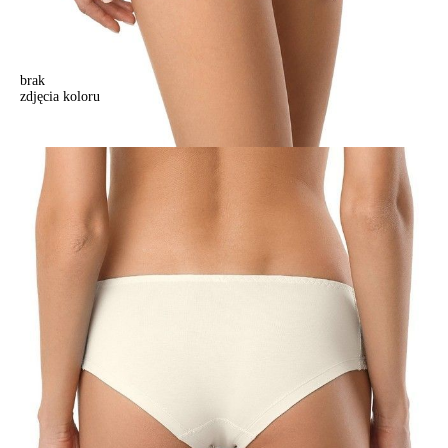
brak
zdjęcia koloru
Majtki "bokserki" LEILA 16С-153ТСП (w pudełku),r.98/L, mleczny
Majtki "bokserki" LEILA 16С-153ТСП (w pudełku),r.98/L, mleczny
40,90 zł
Kolory:
BRAK
ZDJĘCIA
Rozmiary:
Tabela rozmiarów
98/M
Ilość:
-
+
DODAJ DO KOSZYKA
Jak złożyć zamówienie
POWIADOM MNIE O DOSTĘPNOŚCI
ПОЛУЧИТЬ ПО EMAIL