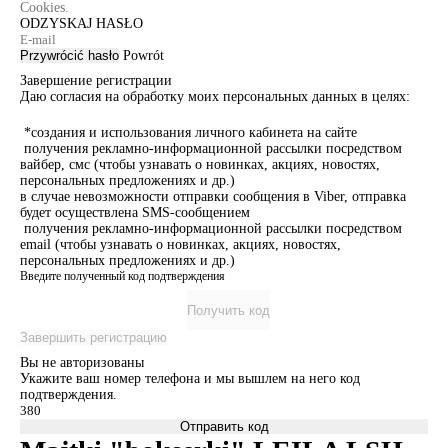
Cookies.
ODZYSKAJ HASŁO
Przywrócić hasło
Powrót
Завершение регистрации
Даю согласия на обработку моих персональных данных в целях:
*создания и использования личного кабинета на сайте
получения рекламно-информационной рассылки посредством
вайбер, смс (чтобы узнавать о новинках, акциях, новостях,
персональных предложениях и др.)
в случае невозможности отправки сообщения в Viber, отправка
будет осуществлена SMS-сообщением
получения рекламно-информационной рассылки посредством
email (чтобы узнавать о новинках, акциях, новостях,
персональных предложениях и др.)
Введите полученный код подтверждения
Получить код
Завершить регистрацию
Вы не авторизованы
Укажите ваш номер телефона и мы вышлем на него код
подтверждения.
Отправить код