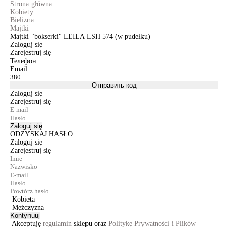
Strona główna
Kobiety
Bielizna
Majtki
Majtki "bokserki" LEILA LSH 574 (w pudełku)
Zaloguj się
Zarejestruj się
Телефон
Email
Отправить код
Zaloguj się
Zarejestruj się
Zaloguj się
ODZYSKAJ HASŁO
Zaloguj się
Zarejestruj się
Kobieta
Mężczyzna
Kontynuuj
Akceptuję
regulamin
sklepu oraz
Politykę Prywatności i Plików