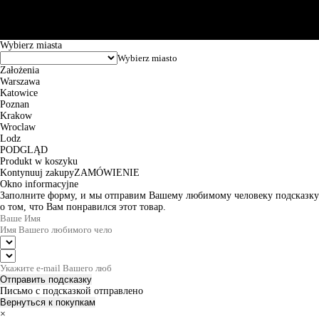
Godziny pracy: 8:00-16:00 od poniedziałku do piątku. Czas realizacji
zamówienia wynosi od 24h do 2 dni roboczych.
© 2026 EuroTrade Tex Sp. z o.o.
Wybierz miasta
Założenia
Warszawa
Katowice
Poznan
Krakow
Wroclaw
Lodz
PODGLĄD
Produkt w koszyku
Kontynuuj zakupy
ZAMÓWIENIE
Okno informacyjne
Заполните форму, и мы отправим Вашему любимому человеку подсказку
о том, что Вам понравился этот товар.
Отправить подсказку
Письмо с подсказкой отправлено
Вернуться к покупкам
×