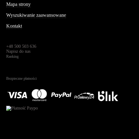
Mapa strony
Wyszukiwanie zaawansowane
Kontakt
Dane kontaktowe
Św. Teresy 91,
91-341, Łódź, Polska
+48 500 503 636
Napisz do nas
Ranking
4.95
Na podstawie
1826
recenzji
Bezpieczne płatności