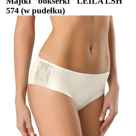
Majtki "bokserki" LEILA LSH
574 (w pudełku)