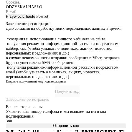
Cookies.
ODZYSKAJ HASŁO
Przywrócić hasło
Powrót
Завершение регистрации
Даю согласия на обработку моих персональных данных в целях:
*создания и использования личного кабинета на сайте
получения рекламно-информационной рассылки посредством
вайбер, смс (чтобы узнавать о новинках, акциях, новостях,
персональных предложениях и др.)
в случае невозможности отправки сообщения в Viber, отправка
будет осуществлена SMS-сообщением
получения рекламно-информационной рассылки посредством
email (чтобы узнавать о новинках, акциях, новостях,
персональных предложениях и др.)
Введите полученный код подтверждения
Получить код
Завершить регистрацию
Вы не авторизованы
Укажите ваш номер телефона и мы вышлем на него код
подтверждения.
Отправить код