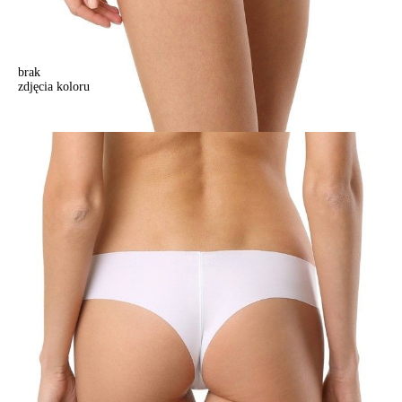
brak
zdjęcia koloru
Mjatki INVISIBLE LBR 979 (na wieszaku),r.90/XS, biały
Mjatki INVISIBLE LBR 979 (na wieszaku),r.90/XS, biały
59,90 zł
Kolory:
BRAK
ZDJĘCIA
BRAK
ZDJĘCIA
Rozmiary:
Tabela rozmiarów
90/XS
94/S
98/M
102/L
106/XL
Ilość:
-
+
DODAJ DO KOSZYKA
Jak złożyć zamówienie