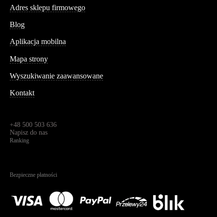
Adres sklepu firmowego
Blog
Aplikacja mobilna
Informacja
Mapa strony
Wyszukiwanie zaawansowane
Kontakt
Dane kontaktowe
Św. Teresy 91,
91-341, Łódź, Polska
+48 500 503 636
Napisz do nas
Ranking
4.95
Na podstawie
1823
recenzji
Bezpieczne płatności