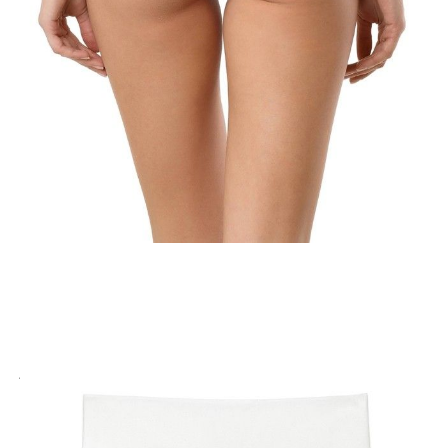
POWIADOM MNIE O DOSTĘPNOŚCI
ПОЛУЧИТЬ ПО EMAIL
Dostawa
Kurier,
darmowa od 99 zł
czas dostawy: 1-2 dni robocze
Paczkomaty InPost 24/7,
darmowa od 50 zł
czas dostawy: 1-2 dni robocze
Odbiór osobisty
w sklepie Conte (Łodz)
pn.- czw. 8:00 - 16:00, pt. 8:00 - 14:00
Opis produktu
Opinie
Pytania
O produkcie
Majtki uzupełnią Twoją codzienną garderobę i zapewnią Ci
maksymalną swobodę ruchów, wygodę i pewność siebie.
PREMIUM TENCEL: Tencel to ekologiczne włókno, które zmniejsza
zużycie zasobów naturalnych. Tencel sprawia, że tkanina jest gładka,
jedwabista, bardzo miękka i odporna na rozdarcia.
Cechy modelu:
· brazyliany,