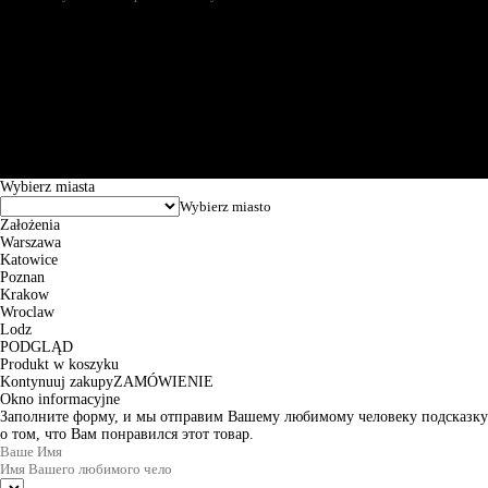
Św. Teresy 91, 91-341, Łódź, Poland, NIP 732-216-37-57, REGON
101144034, Powszechna Kasa Oszczędności Bank Polski SA, ul.
Puławska 15, 02-515 Warszawa: 30102034080000410205628799.
Godziny pracy: 8:00-16:00 od poniedziałku do piątku. Czas realizacji
zamówienia wynosi od 24h do 2 dni roboczych.
© 2026 EuroTrade Tex Sp. z o.o.
Wybierz miasta
Założenia
Warszawa
Katowice
Poznan
Krakow
Wroclaw
Lodz
PODGLĄD
Produkt w koszyku
Kontynuuj zakupy
ZAMÓWIENIE
Okno informacyjne
Заполните форму, и мы отправим Вашему любимому человеку подсказку
о том, что Вам понравился этот товар.