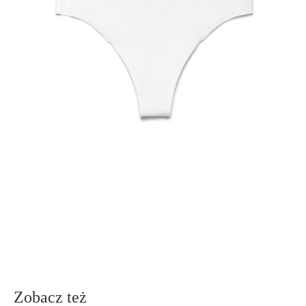
· niski stan,
· wysokiej jakości włoski materiał,
· innowacyjna technologia laserowego cięcia „free cut”,
· higieniczny bawełniany klin,
· niewidoczne pod obcisłym ubraniem,
· idealny do codziennej garderoby.
SKU
1007043170180418
Skład
Tencel 86%; Elastan 14%; podszewka klinowa: 100% bawełna
Udostępnij produkt
Podmiot odpowiedzialny
EuroTrade Tex Sp z o.o.
Św. Teresy 91
91-341, Łódź, Polska
+48 500-503-636
info@conteshop.pl
Ten produkt nie ma pytań Możesz zadać pytanie, klikając przycisk
poniżej
Zadaj pytanie
Nowe pytanie
Wyślij
Zobacz też