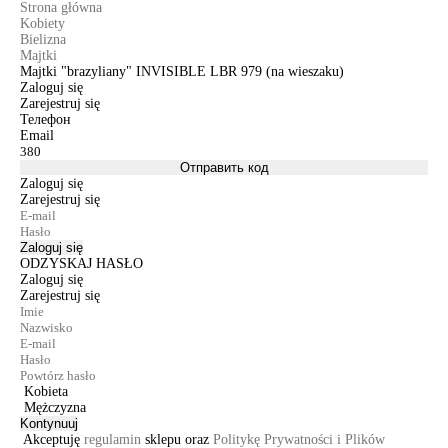
Strona główna
Kobiety
Bielizna
Majtki
Majtki "brazyliany" INVISIBLE LBR 979 (na wieszaku)
Zaloguj się
Zarejestruj się
Телефон
Email
Отправить код
Zaloguj się
Zarejestruj się
Zaloguj się
ODZYSKAJ HASŁO
Zaloguj się
Zarejestruj się
Kobieta
Mężczyzna
Kontynuuj
Akceptuję
regulamin
sklepu oraz
Politykę Prywatności i Plików