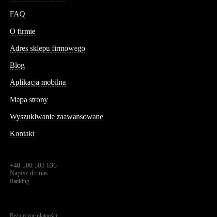
FAQ
Conteshop
O firmie
Adres sklepu firmowego
Blog
Aplikacja mobilna
Informacja
Mapa strony
Wyszukiwanie zaawansowane
Kontakt
Dane kontaktowe
Św. Teresy 91,
91-341, Łódź, Polska
+48 500 503 636
Napisz do nas
Ranking
4.95
Na podstawie
1825
recenzji
Bezpieczne płatności