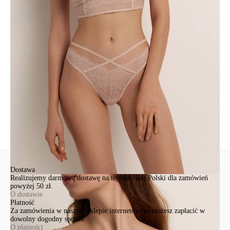
poliamid 70%, elastan 20%, bawełna 10%
Udostępnij produkt
Podmiot odpowiedzialny
EuroTrade Tex Sp z o.o.
Św. Teresy 91
91-341, Łódź, Polska
+48 500-503-636
info@conteshop.pl
Ten produkt nie ma pytań Możesz zadać pytanie, klikając przycisk
poniżej
Zadaj pytanie
Nowe pytanie
Wyślij
Dostawa
Realizujemy darmową dostawę na terenie całej Polski dla zamówień
powyżej 50 zł.
O dostawie
Płatność
Za zamówienia w naszym sklepie internetowym możesz zapłacić w
dowolny dogodny sposób.
O płatności