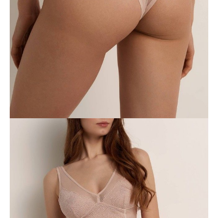
ПОЛУЧИТЬ ПО EMAIL
Dostawa
Kurier,
darmowa od 99 zł
czas dostawy: 1-2 dni robocze
Paczkomaty InPost 24/7,
darmowa od 50 zł
czas dostawy: 1-2 dni robocze
Odbiór osobisty
w sklepie Conte (Łodz)
pn.- czw. 8:00 - 16:00, pt. 8:00 - 14:00
Opis produktu
Opinie
Pytania
O produkcie
Bielizna Celebration dedykowana jest miłośniczkom kobiecego i
subtelnego wyglądu. Została zaprojektowana z wykorzystaniem
teksturowanej koronki, która podkreśla kobiece piękno.
Cechy modelu:
• brazyliany,
• wysoka talia w kształcie litery V,
• teksturowana koronka,
• ozdobne warkocze imitujące paski i podkreślające sylwetkę,
• zachowanie kształtu i koloru przy jednoczesnym przestrzeganiu
zaleceń dotyczących pielęgnacji.
SKU
1007045370181616
Skład