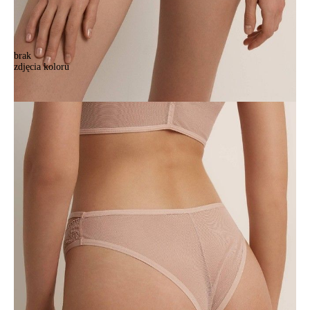
brak
zdjęcia koloru
Majtki damskie CE CELEBRATION LBR 1899, r.90/XS, kremowy róż
Majtki damskie CE CELEBRATION LBR 1899, r.90/XS, kremowy róż
77,90 zł
Kolory:
BRAK
ZDJĘCIA
Rozmiary:
Tabela rozmiarów
90/XS
94/S
98/M
102/L
Ilość:
-
+
DODAJ DO KOSZYKA
Jak złożyć zamówienie
POWIADOM MNIE O DOSTĘPNOŚCI