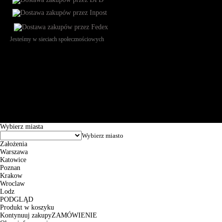
Jesteśmy w sieciach społecznościowych
Św. Teresy 91, 91-341, Łódź, Poland, NIP 732-216-37-57, REGON
101144034, Powszechna Kasa Oszczędności Bank Polski SA, ul.
Puławska 15, 02-515 Warszawa: 30102034080000410205628799.
Godziny pracy: 8:00-16:00 od poniedziałku do piątku. Czas realizacji
zamówienia wynosi od 24h do 2 dni roboczych.
© 2026 EuroTrade Tex Sp. z o.o.
Wybierz miasta
Założenia
Warszawa
Katowice
Poznan
Krakow
Wroclaw
Lodz
PODGLĄD
Produkt w koszyku
Kontynuuj zakupy
ZAMÓWIENIE