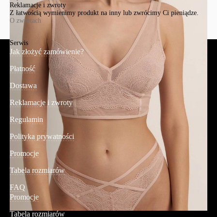
Reklamacje i zwroty
Z łatwością wymienimy produkt na inny lub zwrócimy Ci pieniądze.
O zwrotach
Serwis
Jak złożyć zamówienie?
Płatność
Dostawa
Reklamacje i zwroty
Regulamin
Polityka prywatności
Promocje
Tabela rozmiarów
FAQ
Promocje
Tabela rozmiarów