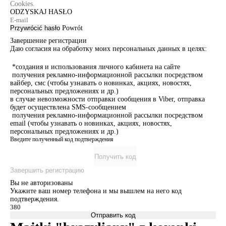
Cookies.
ODZYSKAJ HASŁO
Przywrócić hasło
Powrót
Завершение регистрации
Даю согласия на обработку моих персональных данных в целях:
*создания и использования личного кабинета на сайте
получения рекламно-информационной рассылки посредством
вайбер, смс (чтобы узнавать о новинках, акциях, новостях,
персональных предложениях и др.)
в случае невозможности отправки сообщения в Viber, отправка
будет осуществлена SMS-сообщением
получения рекламно-информационной рассылки посредством
email (чтобы узнавать о новинках, акциях, новостях,
персональных предложениях и др.)
Введите полученный код подтверждения
Получить код
Завершить регистрацию
Вы не авторизованы
Укажите ваш номер телефона и мы вышлем на него код
подтверждения.
Отправить код