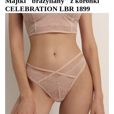
Majtki "brazyliany" z koronki
CELEBRATION LBR 1899