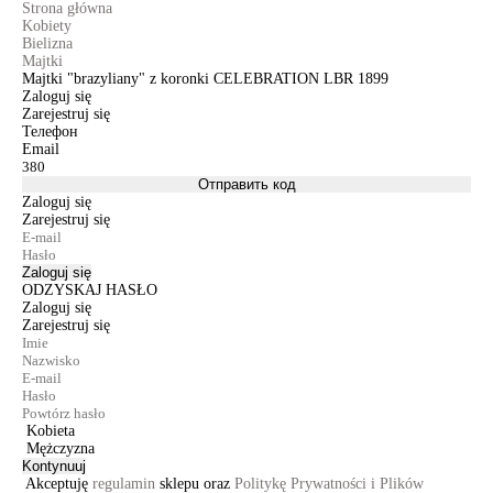
Strona główna
Kobiety
Bielizna
Majtki
Majtki "brazyliany" z koronki CELEBRATION LBR 1899
Zaloguj się
Zarejestruj się
Телефон
Email
Отправить код
Zaloguj się
Zarejestruj się
Zaloguj się
ODZYSKAJ HASŁO
Zaloguj się
Zarejestruj się
Kobieta
Mężczyzna
Kontynuuj
Akceptuję
regulamin
sklepu oraz
Politykę Prywatności i Plików