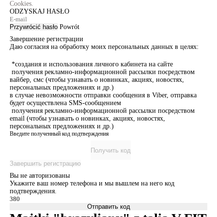
Cookies.
ODZYSKAJ HASŁO
Przywrócić hasło
Powrót
Завершение регистрации
Даю согласия на обработку моих персональных данных в целях:
*создания и использования личного кабинета на сайте
получения рекламно-информационной рассылки посредством
вайбер, смс (чтобы узнавать о новинках, акциях, новостях,
персональных предложениях и др.)
в случае невозможности отправки сообщения в Viber, отправка
будет осуществлена SMS-сообщением
получения рекламно-информационной рассылки посредством
email (чтобы узнавать о новинках, акциях, новостях,
персональных предложениях и др.)
Введите полученный код подтверждения
Получить код
Завершить регистрацию
Вы не авторизованы
Укажите ваш номер телефона и мы вышлем на него код
подтверждения.
Отправить код