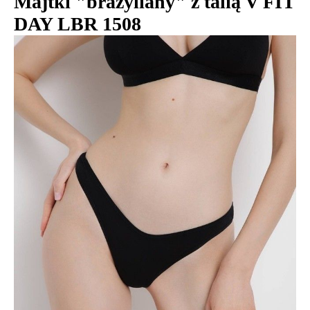
Majtki "brazyliany" z talią V FIT
DAY LBR 1508