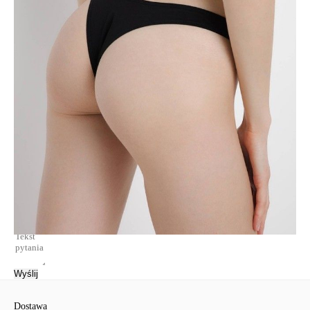
• talia i nogawki wykończone wąską gumką,
• lekka bawełniana tkanina premium,
• zachowanie kształtu i koloru po wielokrotnym praniu,
• wygodna bielizna przeznaczona do codziennej, domowej i sportowej
garderoby.
SKU
1007044510180588
Skład
bawełna 96%, elastan 4%
Udostępnij produkt
Podmiot odpowiedzialny
EuroTrade Tex Sp z o.o.
Św. Teresy 91
91-341, Łódź, Polska
+48 500-503-636
info@conteshop.pl
Ten produkt nie ma pytań Możesz zadać pytanie, klikając przycisk
poniżej
Zadaj pytanie
Nowe pytanie
Wyślij
Dostawa