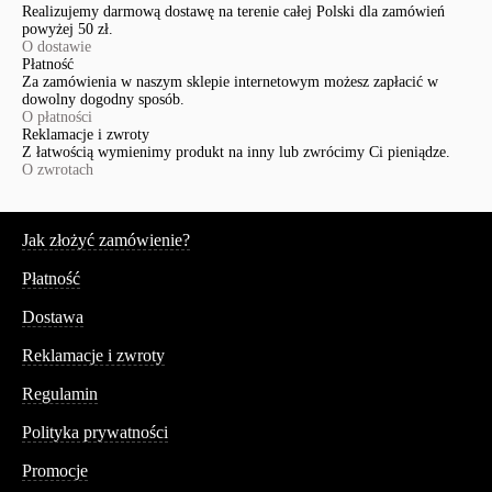
Realizujemy darmową dostawę na terenie całej Polski dla zamówień
powyżej 50 zł.
O dostawie
Płatność
Za zamówienia w naszym sklepie internetowym możesz zapłacić w
dowolny dogodny sposób.
O płatności
Reklamacje i zwroty
Z łatwością wymienimy produkt na inny lub zwrócimy Ci pieniądze.
O zwrotach
Serwis
Jak złożyć zamówienie?
Płatność
Dostawa
Reklamacje i zwroty
Regulamin
Polityka prywatności
Promocje