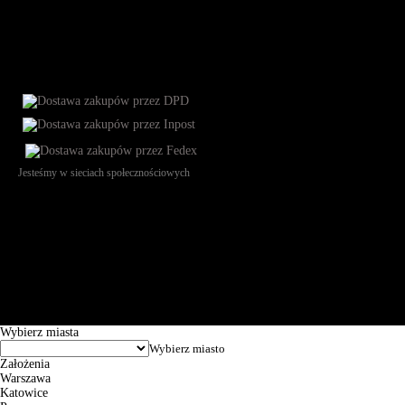
Jesteśmy w sieciach społecznościowych
Św. Teresy 91, 91-341, Łódź, Poland, NIP 732-216-37-57, REGON
101144034, Powszechna Kasa Oszczędności Bank Polski SA, ul.
Puławska 15, 02-515 Warszawa: 30102034080000410205628799.
Godziny pracy: 8:00-16:00 od poniedziałku do piątku. Czas realizacji
zamówienia wynosi od 24h do 2 dni roboczych.
© 2026 EuroTrade Tex Sp. z o.o.
Wybierz miasta
Założenia
Warszawa
Katowice