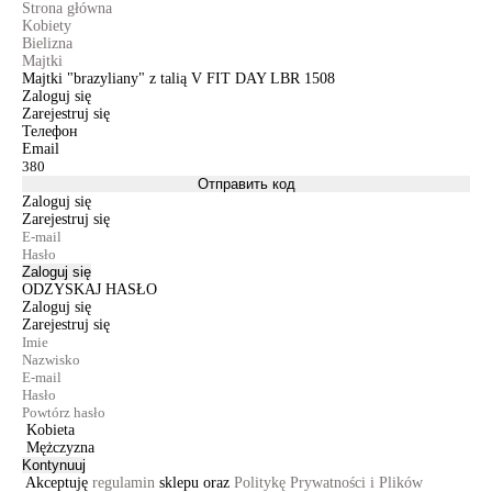
Strona główna
Kobiety
Bielizna
Majtki
Majtki "brazyliany" z talią V FIT DAY LBR 1508
Zaloguj się
Zarejestruj się
Телефон
Email
Отправить код
Zaloguj się
Zarejestruj się
Zaloguj się
ODZYSKAJ HASŁO
Zaloguj się
Zarejestruj się
Kobieta
Mężczyzna
Kontynuuj
Akceptuję
regulamin
sklepu oraz
Politykę Prywatności i Plików