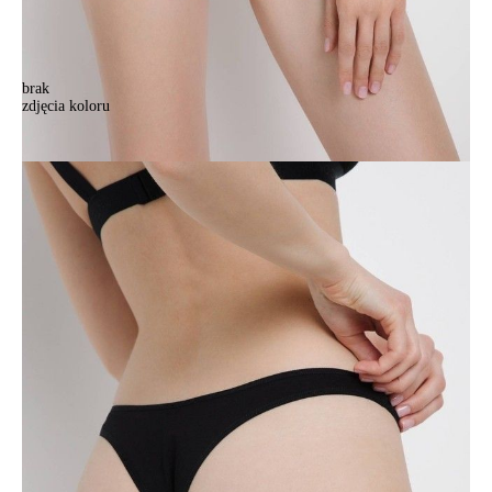
brak
zdjęcia koloru
Majtki damskie CE FIT DAY LBR 1508, r.90/XS, czarny
Majtki damskie CE FIT DAY LBR 1508, r.90/XS, czarny
39,90 zł
28%
28,90 zł
Kolory:
BRAK
ZDJĘCIA
Rozmiary:
Tabela rozmiarów
90/XS
94/S
98/M
102/L
106/XL
Ilość:
-
+
DODAJ DO KOSZYKA
Jak złożyć zamówienie