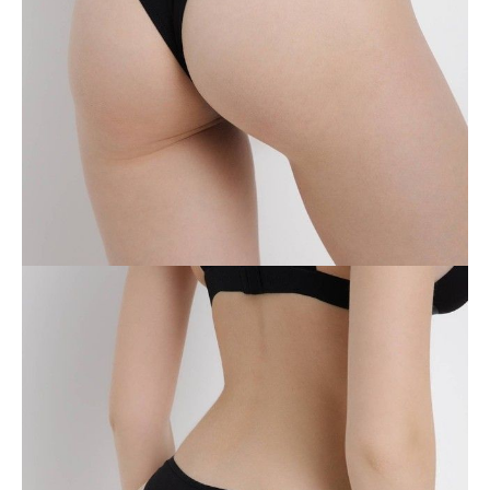
POWIADOM MNIE O DOSTĘPNOŚCI
ПОЛУЧИТЬ ПО EMAIL
Dostawa
Kurier,
darmowa od 99 zł
czas dostawy: 1-2 dni robocze
Paczkomaty InPost 24/7,
darmowa od 50 zł
czas dostawy: 1-2 dni robocze
Odbiór osobisty
w sklepie Conte (Łodz)
pn.- czw. 8:00 - 16:00, pt. 8:00 - 14:00
Opis produktu
Opinie
Pytania
O produkcie
Majtki brazyliany z talią V FIT DAY LBR 1508 wykonane z
najwyższej jakości bawełny zapewniają maksymalną swobodę ruchów,
wygodę i pewność siebie każdego dnia.
PREMIUM COTTON:
bawełna premium jest miękka, wygodna i
oddychająca.
Cechy modelu:
• brazyliany,
• talia w kształcie litery V,