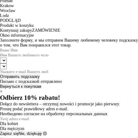
Poznan
Krakow
Wroclaw
Lodz
PODGLĄD
Produkt w koszyku
Kontynuuj zakupy
ZAMÓWIENIE
Okno informacyjne
Заполните форму, и мы отправим Вашему любимому человеку подсказку
о том, что Вам понравился этот товар.
Отправить подсказку
Письмо с подсказкой отправлено
Вернуться к покупкам
×
Odbierz 10% rabatu!
Dołącz do newslettera – otrzymuj nowości i promocje jako pierwszy.
Proszę podać prawidłowy adres e-mail.
Необходимо согласие на обработку персональных данных
Dla kobiet
Dla mężczyzn
Zapisz się
Nie, dziękuję 😔