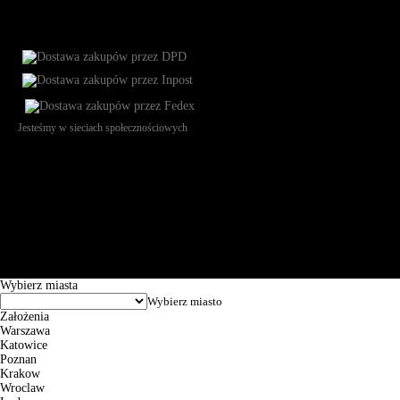
Jesteśmy w sieciach społecznościowych
Św. Teresy 91, 91-341, Łódź, Poland, NIP 732-216-37-57, REGON
101144034, Powszechna Kasa Oszczędności Bank Polski SA, ul.
Puławska 15, 02-515 Warszawa: 30102034080000410205628799.
Godziny pracy: 8:00-16:00 od poniedziałku do piątku. Czas realizacji
zamówienia wynosi od 24h do 2 dni roboczych.
© 2026 EuroTrade Tex Sp. z o.o.
Wybierz miasta
Założenia
Warszawa
Katowice
Poznan
Krakow
Wroclaw