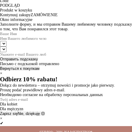
Lodz
PODGLĄD
Produkt w koszyku
Kontynuuj zakupy
ZAMÓWIENIE
Okno informacyjne
Заполните форму, и мы отправим Вашему любимому человеку подсказку
о том, что Вам понравился этот товар.
Отправить подсказку
Письмо с подсказкой отправлено
Вернуться к покупкам
×
Odbierz 10% rabatu!
Dołącz do newslettera – otrzymuj nowości i promocje jako pierwszy.
Proszę podać prawidłowy adres e-mail.
Необходимо согласие на обработку персональных данных
Dla kobiet
Dla mężczyzn
Zapisz się
Nie, dziękuję 😔
×
✔
Thanks for the subscription!