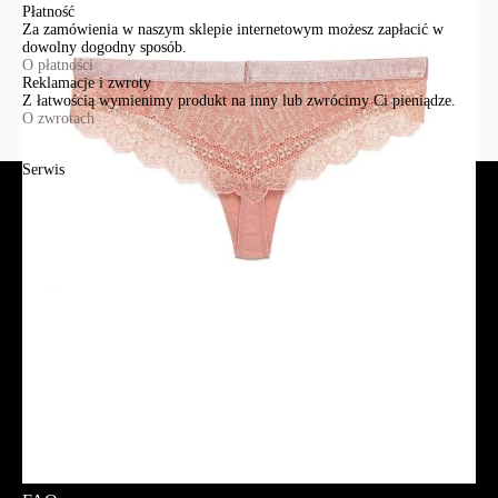
Płatność
Za zamówienia w naszym sklepie internetowym możesz zapłacić w
dowolny dogodny sposób.
O płatności
Reklamacje i zwroty
Z łatwością wymienimy produkt na inny lub zwrócimy Ci pieniądze.
O zwrotach
Serwis
Jak złożyć zamówienie?
Płatność
Dostawa
Reklamacje i zwroty
Regulamin
Polityka prywatności
Promocje
Tabela rozmiarów