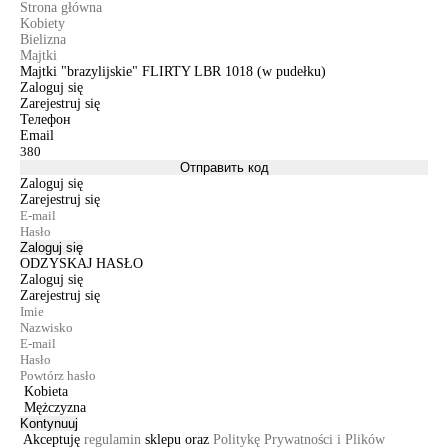
Strona główna
Kobiety
Bielizna
Majtki
Majtki "brazylijskie" FLIRTY LBR 1018 (w pudełku)
Zaloguj się
Zarejestruj się
Телефон
Email
Отправить код
Zaloguj się
Zarejestruj się
Zaloguj się
ODZYSKAJ HASŁO
Zaloguj się
Zarejestruj się
Kobieta
Mężczyzna
Kontynuuj
Akceptuję
regulamin
sklepu oraz
Politykę Prywatności i Plików