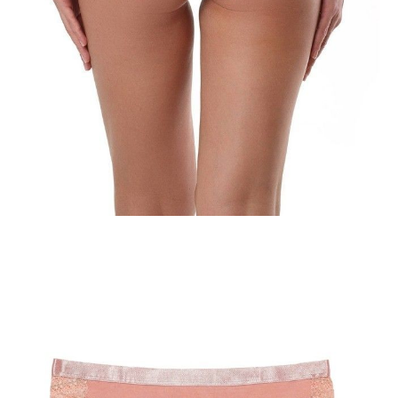
Jak złożyć zamówienie
POWIADOM MNIE O DOSTĘPNOŚCI
ПОЛУЧИТЬ ПО EMAIL
Dostawa
Kurier,
darmowa od 99 zł
czas dostawy: 1-2 dni robocze
Paczkomaty InPost 24/7,
darmowa od 50 zł
czas dostawy: 1-2 dni robocze
Odbiór osobisty
w sklepie Conte (Łodz)
pn.- czw. 8:00 - 16:00, pt. 8:00 - 14:00
Opis produktu
Opinie
Pytania
O produkcie
Lekka, uwodzicielska i nienagannie wygodna bielizna pomoże stworzyć
romantyczny nastrój i da pewność siebie.
Cechy modelu:
· model łączony,
· koronka najwyższej jakości,
· satynowa brokatowa elastyczna gumka,
· zachowanie koloru i kształtu po licznych praniach,