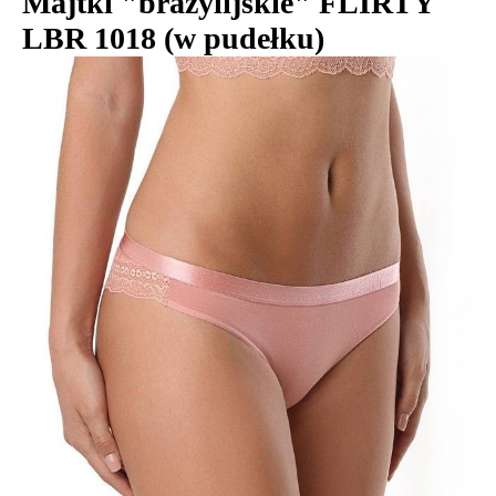
Majtki "brazylijskie" FLIRTY
LBR 1018 (w pudełku)