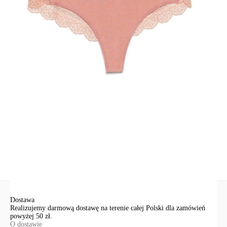
· szczególny urok i elegancja w codziennej bieliźnianej garderobie.
SKU
1007042750181141
Skład
bawełna 92%; elastan 8%; wykończenie: poliamid 78%; elastan 17%;
lurex 5%
Udostępnij produkt
Podmiot odpowiedzialny
EuroTrade Tex Sp z o.o.
Św. Teresy 91
91-341, Łódź, Polska
+48 500-503-636
info@conteshop.pl
Ten produkt nie ma pytań Możesz zadać pytanie, klikając przycisk
poniżej
Zadaj pytanie
Nowe pytanie
Wyślij
Dostawa
Realizujemy darmową dostawę na terenie całej Polski dla zamówień
powyżej 50 zł.
O dostawie