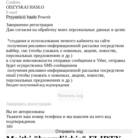
Cookies.
ODZYSKAJ HASŁO
Przywrócić hasło
Powrót
Завершение регистрации
Даю согласия на обработку моих персональных данных в целях:
*создания и использования личного кабинета на сайте
получения рекламно-информационной рассылки посредством
вайбер, смс (чтобы узнавать о новинках, акциях, новостях,
персональных предложениях и др.)
в случае невозможности отправки сообщения в Viber, отправка
будет осуществлена SMS-сообщением
получения рекламно-информационной рассылки посредством
email (чтобы узнавать о новинках, акциях, новостях,
персональных предложениях и др.)
Введите полученный код подтверждения
Получить код
Завершить регистрацию
Вы не авторизованы
Укажите ваш номер телефона и мы вышлем на него код
подтверждения.
Отправить код