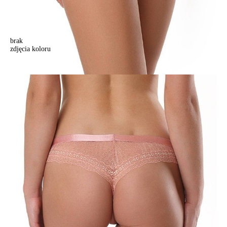
brak
zdjęcia koloru
Majtki damskie FLIRTY LBR 1018 (w pudełku),r.90, brzoskwiniowy
Majtki damskie FLIRTY LBR 1018 (w pudełku),r.90, brzoskwiniowy
59,90 zł
Kolory:
BRAK
ZDJĘCIA
BRAK
ZDJĘCIA
BRAK
ZDJĘCIA
Rozmiary:
Tabela rozmiarów
90/XS
94/S
98/M
102/L
106/XL
Ilość:
-
+
DODAJ DO KOSZYKA