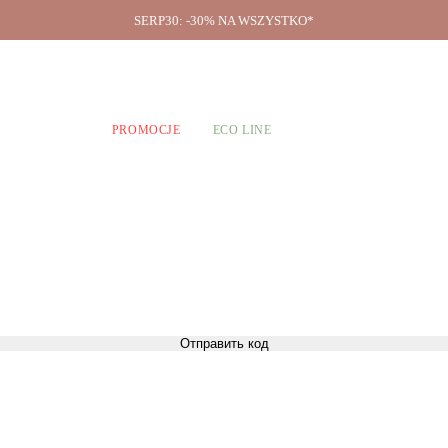
SERP30: -30% NA WSZYSTKO*
O firmie
A CHŁOPCÓW
PROMOCJE
ECO LINE
Отправить код