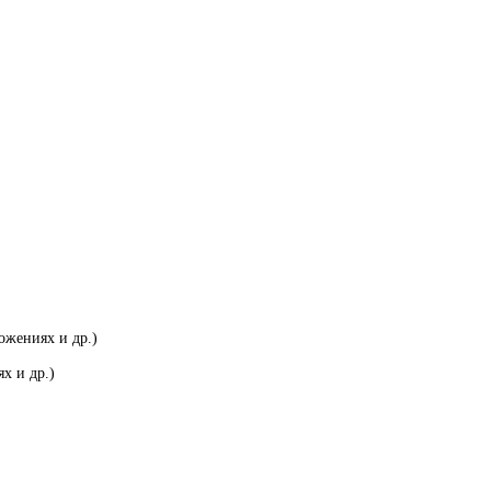
ожениях и др.)
х и др.)