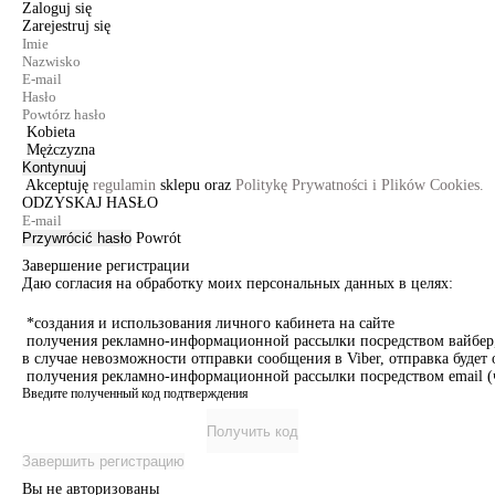
Zaloguj się
Zarejestruj się
Kobieta
Mężczyzna
Kontynuuj
Akceptuję
regulamin
sklepu oraz
Politykę Prywatności i Plików Cookies.
ODZYSKAJ HASŁO
Przywrócić hasło
Powrót
Завершение регистрации
Даю согласия на обработку моих персональных данных в целях:
*создания и использования личного кабинета на сайте
получения рекламно-информационной рассылки посредством вайбер, 
в случае невозможности отправки сообщения в Viber, отправка буде
получения рекламно-информационной рассылки посредством email (ч
Введите полученный код подтверждения
Получить код
Завершить регистрацию
Вы не авторизованы