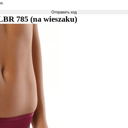
я.
Отправить код
LBR 785 (na wieszaku)