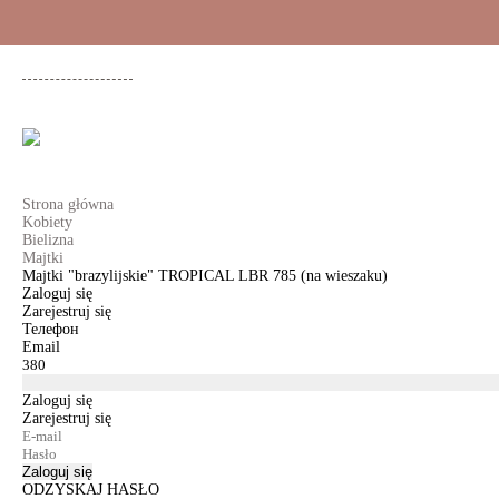
+48 500 503 636
KOBIETY
MĘŻCZYŹNI
DLA DZIEWCZYNEK
DL
Strona główna
Kobiety
Bielizna
Majtki
Majtki "brazylijskie" TROPICAL LBR 785 (na wieszaku)
Zaloguj się
Zarejestruj się
Телефон
Email
Zaloguj się
Zarejestruj się
Zaloguj się
ODZYSKAJ HASŁO