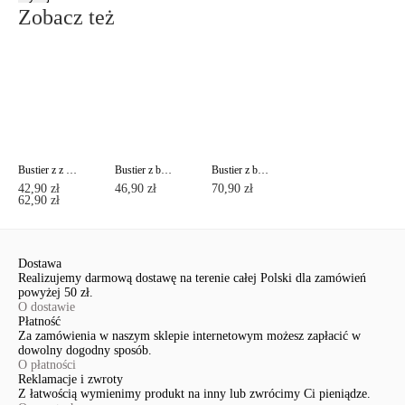
Zobacz też
Bustier z z bawełny premium ENERGY LBE 1291
Bustier z bawełny premium ENERGY LBE 1290
Bustier z bawełny premium ENERGY LBE 1292
42,90 zł
46,90 zł
70,90 zł
62,90 zł
Dostawa
Realizujemy darmową dostawę na terenie całej Polski dla zamówień
powyżej 50 zł.
O dostawie
Płatność
Za zamówienia w naszym sklepie internetowym możesz zapłacić w
dowolny dogodny sposób.
O płatności
Reklamacje i zwroty
Z łatwością wymienimy produkt na inny lub zwrócimy Ci pieniądze.