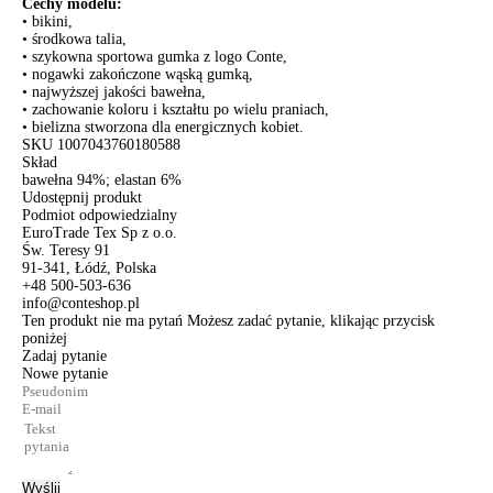
Cechy modelu:
• bikini,
• środkowa talia,
• szykowna sportowa gumka z logo Conte,
• nogawki zakończone wąską gumką,
• najwyższej jakości bawełna,
• zachowanie koloru i kształtu po wielu praniach,
• bielizna stworzona dla energicznych kobiet.
SKU
1007043760180588
Skład
bawełna 94%; elastan 6%
Udostępnij produkt
Podmiot odpowiedzialny
EuroTrade Tex Sp z o.o.
Św. Teresy 91
91-341, Łódź, Polska
+48 500-503-636
info@conteshop.pl
Ten produkt nie ma pytań Możesz zadać pytanie, klikając przycisk
poniżej
Zadaj pytanie
Nowe pytanie
Wyślij