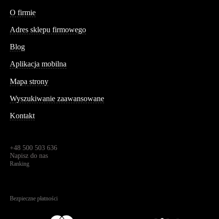
Conteshop
O firmie
Adres sklepu firmowego
Blog
Aplikacja mobilna
Informacja
Mapa strony
Wyszukiwanie zaawansowane
Kontakt
Dane kontaktowe
Św. Teresy 91,
91-341, Łódź, Polska
+48 500 503 636
Napisz do nas
Ranking
4.95
Na podstawie
1823
recenzji
Bezpieczne płatności