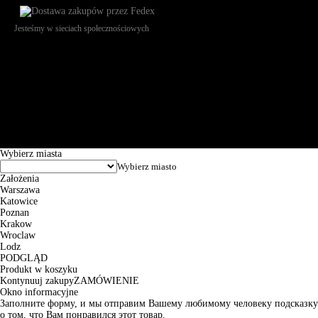
Jesteśmy w sieciach społecznościowych
Św. Teresy 91, 91-341, Łódź, Poland, NIP 732-216-37-57, REGON
101144034, Powszechna Kasa Oszczędności Bank Polski SA, ul.
Puławska 15, 02-515 Warszawa: 30102034080000410205628799.
Godziny pracy: 8:00-16:00 od poniedziałku do piątku. Czas realizacji
zamówienia wynosi od 24h do 2 dni roboczych.
© 2026 EuroTrade Tex Sp. z o.o.
Wybierz miasta
Założenia
Warszawa
Katowice
Poznan
Krakow
Wroclaw
Lodz
PODGLĄD
Produkt w koszyku
Kontynuuj zakupy
ZAMÓWIENIE
Okno informacyjne
Заполните форму, и мы отправим Вашему любимому человеку подсказку
о том, что Вам понравился этот товар.