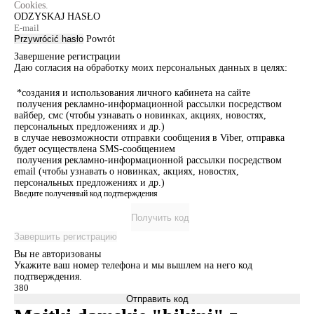
Cookies.
ODZYSKAJ HASŁO
Przywrócić hasło
Powrót
Завершение регистрации
Даю согласия на обработку моих персональных данных в целях:
*создания и использования личного кабинета на сайте
получения рекламно-информационной рассылки посредством
вайбер, смс (чтобы узнавать о новинках, акциях, новостях,
персональных предложениях и др.)
в случае невозможности отправки сообщения в Viber, отправка
будет осуществлена SMS-сообщением
получения рекламно-информационной рассылки посредством
email (чтобы узнавать о новинках, акциях, новостях,
персональных предложениях и др.)
Введите полученный код подтверждения
Получить код
Завершить регистрацию
Вы не авторизованы
Укажите ваш номер телефона и мы вышлем на него код
подтверждения.
Отправить код