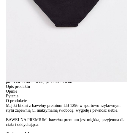
DODAJ DO KOSZYKA
Jak złożyć zamówienie
POWIADOM MNIE O DOSTĘPNOŚCI
ПОЛУЧИТЬ ПО EMAIL
Dostawa
Kurier,
darmowa od 99 zł
czas dostawy: 1-2 dni robocze
Paczkomaty InPost 24/7,
darmowa od 50 zł
czas dostawy: 1-2 dni robocze
Odbiór osobisty
w sklepie Conte (Łodz)
pn.- czw. 8:00 - 16:00, pt. 8:00 - 14:00
Opis produktu
Opinie
Pytania
O produkcie
Majtki bikini z bawełny premium LB 1296 w sportowo-szykownym
stylu zapewnią Ci maksymalną swobodę, wygodę i pewność siebie.
BAWEŁNA PREMIUM: bawełna premium jest miękka, przyjemna dla
ciała i oddychająca.