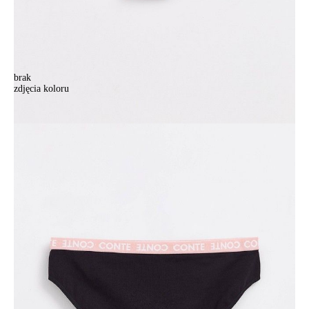
brak
zdjęcia koloru
Majtki damskie CONTE ELEGANT ENERGY LB 1296, r.90, czarny
Majtki damskie CONTE ELEGANT ENERGY LB 1296, r.90, czarny
37,90 zł
Kolory:
BRAK
ZDJĘCIA
BRAK
ZDJĘCIA
BRAK
ZDJĘCIA
Rozmiary:
Tabela rozmiarów
90/XS
94/S
98/M
102/L
106/XL
Ilość:
-
+