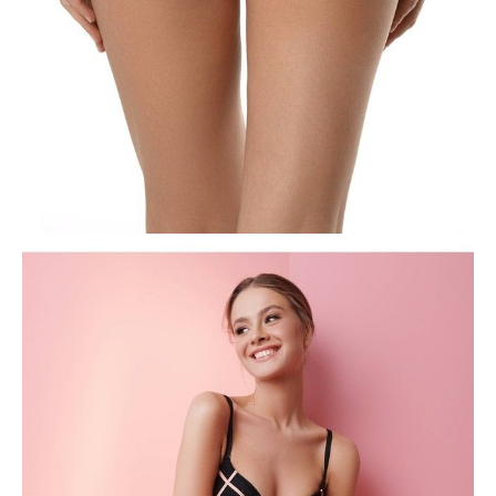
POWIADOM MNIE O DOSTĘPNOŚCI
ПОЛУЧИТЬ ПО EMAIL
Dostawa
Kurier,
darmowa od 99 zł
czas dostawy: 1-2 dni robocze
Paczkomaty InPost 24/7,
darmowa od 50 zł
czas dostawy: 1-2 dni robocze
Odbiór osobisty
w sklepie Conte (Łodz)
pn.- czw. 8:00 - 16:00, pt. 8:00 - 14:00
Opis produktu
Opinie
Pytania
O produkcie
Majtki "figi" Galaxy – to lekka tkanina żakardowa w drobną siatkę z
wzorem przypominającym rozproszenie gwiazd na niebie, lakoniczne
wstążki z satynowym połyskiem i idealne dopasowanie.
Cechy modelu:
- z niskim stanem,
- bawełniany klin,
- dół bielizny zszyty płaskim szwem.
SKU
1009020470010012
Skład
poliamid 90%; elastan 10%; podszewka klinowa: bawełna 100%