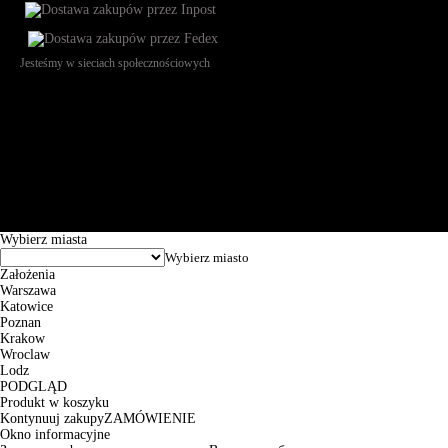
Jesteśmy w sieciach społecznościowych
Św. Teresy 91, 91-341, Łódź, Poland, NIP 732-216-37-57, REGON
101144034, Powszechna Kasa Oszczędności Bank Polski SA, ul.
Puławska 15, 02-515 Warszawa: 30102034080000410205628799.
Godziny pracy: 8:00-16:00 od poniedziałku do piątku. Czas realizacji
zamówienia wynosi od 24h do 2 dni roboczych.
© 2026 EuroTrade Tex Sp. z o.o.
Wybierz miasta
Założenia
Warszawa
Katowice
Poznan
Krakow
Wroclaw
Lodz
PODGLĄD
Produkt w koszyku
Kontynuuj zakupy
ZAMÓWIENIE
Okno informacyjne