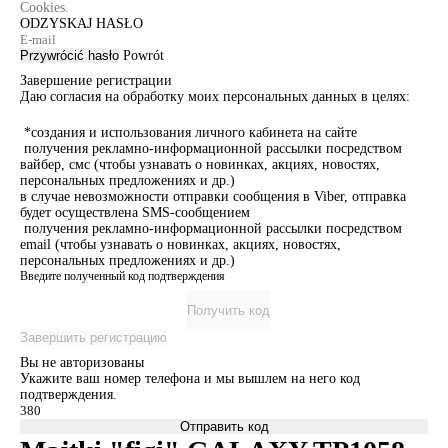
Cookies.
ODZYSKAJ HASŁO
Przywrócić hasło
Powrót
Завершение регистрации
Даю согласия на обработку моих персональных данных в целях:
*создания и использования личного кабинета на сайте
получения рекламно-информационной рассылки посредством
вайбер, смс (чтобы узнавать о новинках, акциях, новостях,
персональных предложениях и др.)
в случае невозможности отправки сообщения в Viber, отправка
будет осуществлена SMS-сообщением
получения рекламно-информационной рассылки посредством
email (чтобы узнавать о новинках, акциях, новостях,
персональных предложениях и др.)
Введите полученный код подтверждения
Получить код
Завершить регистрацию
Вы не авторизованы
Укажите ваш номер телефона и мы вышлем на него код
подтверждения.
Отправить код