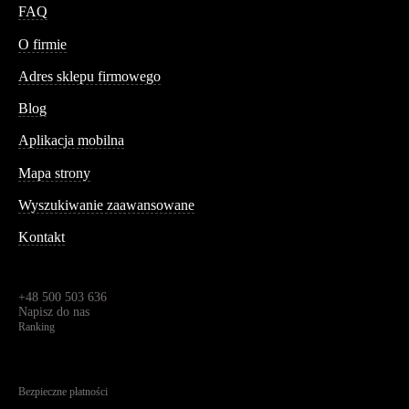
FAQ
Conteshop
O firmie
Adres sklepu firmowego
Blog
Aplikacja mobilna
Informacja
Mapa strony
Wyszukiwanie zaawansowane
Kontakt
Dane kontaktowe
Św. Teresy 91,
91-341, Łódź, Polska
+48 500 503 636
Napisz do nas
Ranking
4.95
Na podstawie
1823
recenzji
Bezpieczne płatności