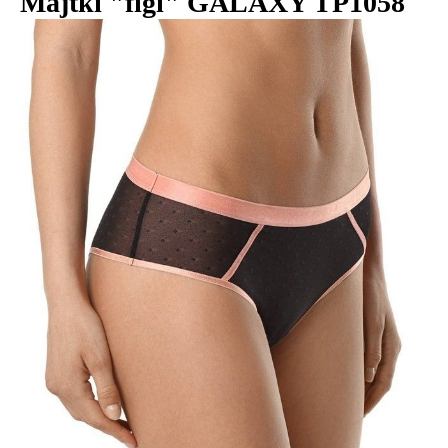
Majtki "figi" GALAXY TP1058