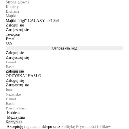
Strona główna
Kobiety
Bielizna
Majtki
Majtki "figi" GALAXY TP1058
Zaloguj się
Zarejestruj się
Телефон
Email
Отправить код
Zaloguj się
Zarejestruj się
Zaloguj się
ODZYSKAJ HASŁO
Zaloguj się
Zarejestruj się
Kobieta
Mężczyzna
Kontynuuj
Akceptuję
regulamin
sklepu oraz
Politykę Prywatności i Plików