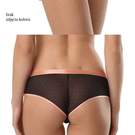
brak
zdjęcia koloru
Majtki "figi" GALAXY TP1058, r.102, czarny
Majtki "figi" GALAXY TP1058, r.102, czarny
52,90 zł
43%
29,90 zł
Kolory:
BRAK
ZDJĘCIA
BRAK
ZDJĘCIA
Rozmiary:
Tabela rozmiarów
90/XS
94/S
98/M
102/L
Ilość:
-
+
DODAJ DO KOSZYKA
Jak złożyć zamówienie