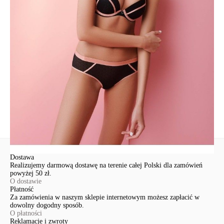
Udostępnij produkt
Podmiot odpowiedzialny
EuroTrade Tex Sp z o.o.
Św. Teresy 91
91-341, Łódź, Polska
+48 500-503-636
info@conteshop.pl
Ten produkt nie ma pytań Możesz zadać pytanie, klikając przycisk
poniżej
Zadaj pytanie
Nowe pytanie
Wyślij
Dostawa
Realizujemy darmową dostawę na terenie całej Polski dla zamówień
powyżej 50 zł.
O dostawie
Płatność
Za zamówienia w naszym sklepie internetowym możesz zapłacić w
dowolny dogodny sposób.
O płatności
Reklamacje i zwroty