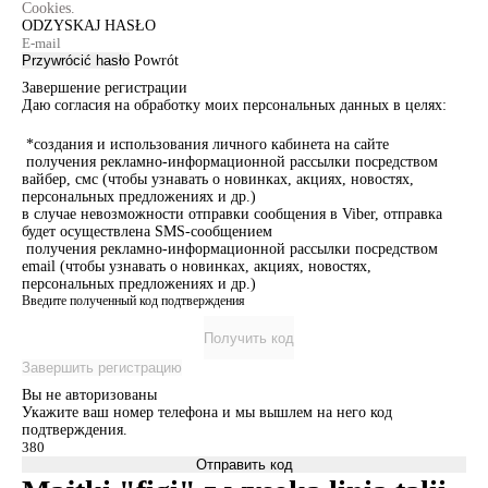
Cookies.
ODZYSKAJ HASŁO
Przywrócić hasło
Powrót
Завершение регистрации
Даю согласия на обработку моих персональных данных в целях:
*создания и использования личного кабинета на сайте
получения рекламно-информационной рассылки посредством
вайбер, смс (чтобы узнавать о новинках, акциях, новостях,
персональных предложениях и др.)
в случае невозможности отправки сообщения в Viber, отправка
будет осуществлена SMS-сообщением
получения рекламно-информационной рассылки посредством
email (чтобы узнавать о новинках, акциях, новостях,
персональных предложениях и др.)
Введите полученный код подтверждения
Получить код
Завершить регистрацию
Вы не авторизованы
Укажите ваш номер телефона и мы вышлем на него код
подтверждения.
Отправить код