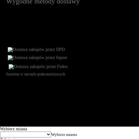
Wygodne metody dostawy
Jesteśmy w sieciach społecznościowych
Św. Teresy 91, 91-341, Łódź, Poland, NIP 732-216-37-57, REGON
101144034, Powszechna Kasa Oszczędności Bank Polski SA, ul.
Puławska 15, 02-515 Warszawa: 30102034080000410205628799.
Godziny pracy: 8:00-16:00 od poniedziałku do piątku. Czas realizacji
zamówienia wynosi od 24h do 2 dni roboczych.
© 2026 EuroTrade Tex Sp. z o.o.
Wybierz miasta