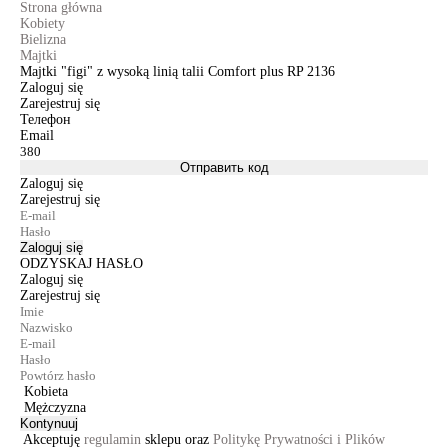
Strona główna
Kobiety
Bielizna
Majtki
Majtki "figi" z wysoką linią talii Comfort plus RP 2136
Zaloguj się
Zarejestruj się
Телефон
Email
Отправить код
Zaloguj się
Zarejestruj się
Zaloguj się
ODZYSKAJ HASŁO
Zaloguj się
Zarejestruj się
Kobieta
Mężczyzna
Kontynuuj
Akceptuję
regulamin
sklepu oraz
Politykę Prywatności i Plików