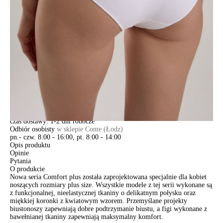
DODAJ DO KOSZYKA
Jak złożyć zamówienie
POWIADOM MNIE O DOSTĘPNOŚCI
ПОЛУЧИТЬ ПО EMAIL
Dostawa
Kurier,
darmowa od 99 zł
czas dostawy: 1-2 dni robocze
Paczkomaty InPost 24/7,
darmowa od 50 zł
czas dostawy: 1-2 dni robocze
Odbiór osobisty
w sklepie Conte (Łodz)
pn.- czw. 8:00 - 16:00, pt. 8:00 - 14:00
Opis produktu
Opinie
Pytania
O produkcie
Nowa seria Comfort plus została zaprojektowana specjalnie dla kobiet
noszących rozmiary plus size. Wszystkie modele z tej serii wykonane są
z funkcjonalnej, nieelastycznej tkaniny o delikatnym połysku oraz
miękkiej koronki z kwiatowym wzorem. Przemyślane projekty
biustonoszy zapewniają dobre podtrzymanie biustu, a figi wykonane z
bawełnianej tkaniny zapewniają maksymalny komfort.