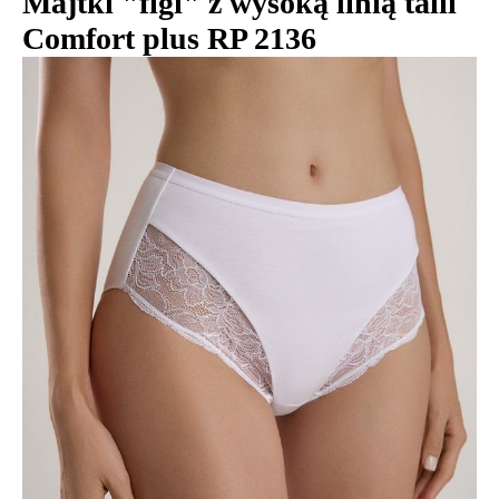
Majtki "figi" z wysoką linią talii
Comfort plus RP 2136