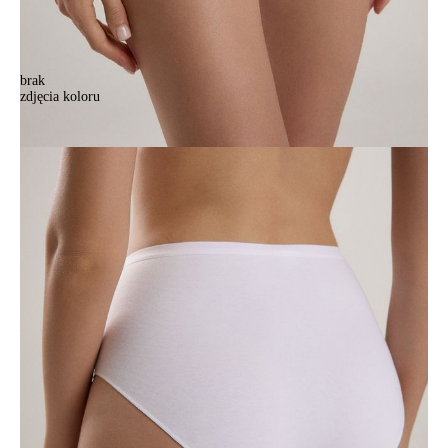
brak
zdjęcia koloru
Majtki damskie CONTE ELEGANT COMFORT PLUS RP2136,
r.102/L, biały
Majtki damskie CONTE ELEGANT COMFORT PLUS RP2136,
r.102/L, biały
71,90 zł
Kolory:
BRAK
ZDJĘCIA
BRAK
ZDJĘCIA
BRAK
ZDJĘCIA
Rozmiary:
Tabela rozmiarów
98/M
102/L
106/XL
110/XXL
114/3XL
Ilość:
-
+