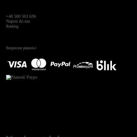
Dane kontaktowe
Św. Teresy 91,
91-341, Łódź, Polska
+48 500 503 636
Napisz do nas
Ranking
4.95
Na podstawie
1826
recenzji
Bezpieczne płatności