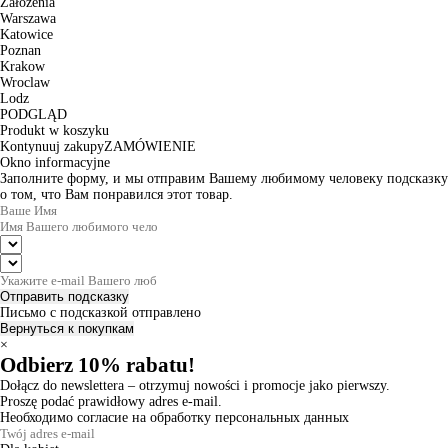
Założenia
Warszawa
Katowice
Poznan
Krakow
Wroclaw
Lodz
PODGLĄD
Produkt w koszyku
Kontynuuj zakupy
ZAMÓWIENIE
Okno informacyjne
Заполните форму, и мы отправим Вашему любимому человеку подсказку
о том, что Вам понравился этот товар.
Отправить подсказку
Письмо с подсказкой отправлено
Вернуться к покупкам
×
Odbierz 10% rabatu!
Dołącz do newslettera – otrzymuj nowości i promocje jako pierwszy.
Proszę podać prawidłowy adres e-mail.
Необходимо согласие на обработку персональных данных