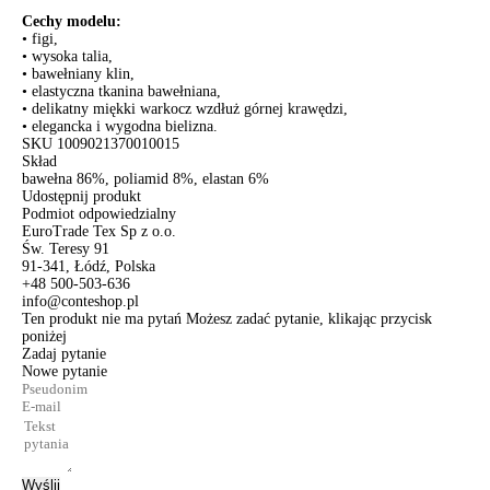
Cechy modelu:
• figi,
• wysoka talia,
• bawełniany klin,
• elastyczna tkanina bawełniana,
• delikatny miękki warkocz wzdłuż górnej krawędzi,
• elegancka i wygodna bielizna.
SKU
1009021370010015
Skład
bawełna 86%, poliamid 8%, elastan 6%
Udostępnij produkt
Podmiot odpowiedzialny
EuroTrade Tex Sp z o.o.
Św. Teresy 91
91-341, Łódź, Polska
+48 500-503-636
info@conteshop.pl
Ten produkt nie ma pytań Możesz zadać pytanie, klikając przycisk
poniżej
Zadaj pytanie
Nowe pytanie
Wyślij