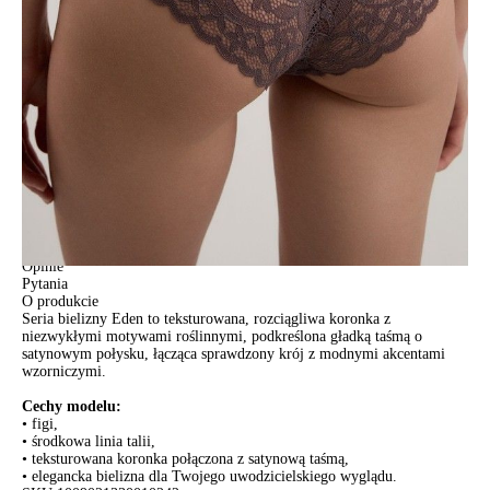
POWIADOM MNIE O DOSTĘPNOŚCI
ПОЛУЧИТЬ ПО EMAIL
Dostawa
Kurier,
darmowa od 99 zł
czas dostawy: 1-2 dni robocze
Paczkomaty InPost 24/7,
darmowa od 50 zł
czas dostawy: 1-2 dni robocze
Odbiór osobisty
w sklepie Conte (Łodz)
pn.- czw. 8:00 - 16:00, pt. 8:00 - 14:00
Opis produktu
Opinie
Pytania
O produkcie
Seria bielizny Eden to teksturowana, rozciągliwa koronka z
niezwykłymi motywami roślinnymi, podkreślona gładką taśmą o
satynowym połysku, łącząca sprawdzony krój z modnymi akcentami
wzorniczymi.
Cechy modelu:
• figi,
• środkowa linia talii,
• teksturowana koronka połączona z satynową taśmą,
• elegancka bielizna dla Twojego uwodzicielskiego wyglądu.