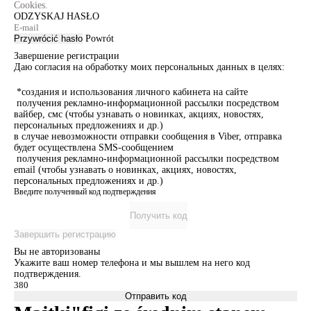
Cookies.
ODZYSKAJ HASŁO
Przywrócić hasło
Powrót
Завершение регистрации
Даю согласия на обработку моих персональных данных в целях:
*создания и использования личного кабинета на сайте
получения рекламно-информационной рассылки посредством
вайбер, смс (чтобы узнавать о новинках, акциях, новостях,
персональных предложениях и др.)
в случае невозможности отправки сообщения в Viber, отправка
будет осуществлена SMS-сообщением
получения рекламно-информационной рассылки посредством
email (чтобы узнавать о новинках, акциях, новостях,
персональных предложениях и др.)
Введите полученный код подтверждения
Получить код
Завершить регистрацию
Вы не авторизованы
Укажите ваш номер телефона и мы вышлем на него код
подтверждения.
Отправить код