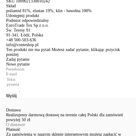
SKU
1009021330010242
Skład
poliamid 81%, elastan 19%; klin - bawełna 100%
Udostępnij produkt
Podmiot odpowiedzialny
EuroTrade Tex Sp z o.o.
Św. Teresy 91
91-341, Łódź, Polska
+48 500-503-636
info@conteshop.pl
Ten produkt nie ma pytań Możesz zadać pytanie, klikając przycisk
poniżej
Zadaj pytanie
Nowe pytanie
Wyślij
Dostawa
Realizujemy darmową dostawę na terenie całej Polski dla zamówień
powyżej 50 zł.
O dostawie
Płatność
Za zamówienia w naszym sklepie internetowym możesz zapłacić w