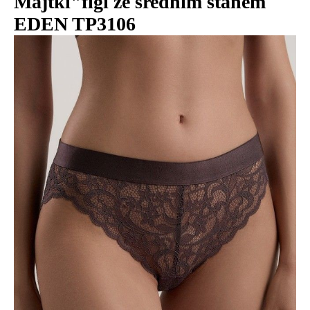
Majtki"figi ze średnim stanem
EDEN TP3106