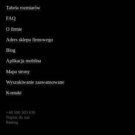
Tabela rozmiarów
FAQ
Conteshop
O firmie
Adres sklepu firmowego
Blog
Aplikacja mobilna
Informacja
Mapa strony
Wyszukiwanie zaawansowane
Kontakt
Dane kontaktowe
Św. Teresy 91,
91-341, Łódź, Polska
+48 500 503 636
Napisz do nas
Ranking
4.95