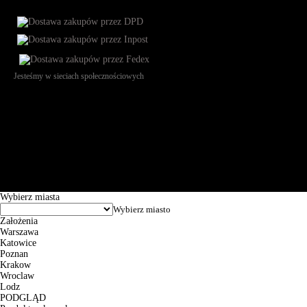
Jesteśmy w sieciach społecznościowych
Św. Teresy 91, 91-341, Łódź, Poland, NIP 732-216-37-57, REGON
101144034, Powszechna Kasa Oszczędności Bank Polski SA, ul.
Puławska 15, 02-515 Warszawa: 30102034080000410205628799.
Godziny pracy: 8:00-16:00 od poniedziałku do piątku. Czas realizacji
zamówienia wynosi od 24h do 2 dni roboczych.
© 2026 EuroTrade Tex Sp. z o.o.
Wybierz miasta
Założenia
Warszawa
Katowice
Poznan
Krakow
Wroclaw
Lodz
PODGLĄD