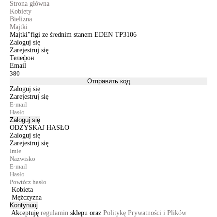
Strona główna
Kobiety
Bielizna
Majtki
Majtki"figi ze średnim stanem EDEN TP3106
Zaloguj się
Zarejestruj się
Телефон
Email
Отправить код
Zaloguj się
Zarejestruj się
Zaloguj się
ODZYSKAJ HASŁO
Zaloguj się
Zarejestruj się
Kobieta
Mężczyzna
Kontynuuj
Akceptuję
regulamin
sklepu oraz
Politykę Prywatności i Plików