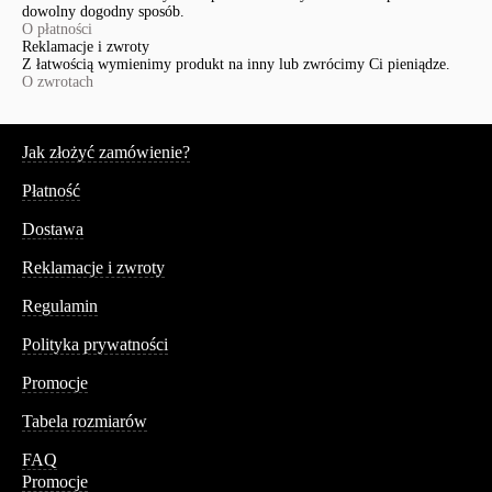
dowolny dogodny sposób.
O płatności
Reklamacje i zwroty
Z łatwością wymienimy produkt na inny lub zwrócimy Ci pieniądze.
O zwrotach
Serwis
Jak złożyć zamówienie?
Płatność
Dostawa
Reklamacje i zwroty
Regulamin
Polityka prywatności
Promocje
Tabela rozmiarów
FAQ
Promocje