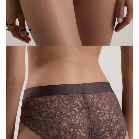
brak
zdjęcia koloru
Majtki CONTE ELEGANT EDEN TP3106, r.102/L, ametyst
Majtki CONTE ELEGANT EDEN TP3106, r.102/L, ametyst
90,90 zł
Kolory:
BRAK
ZDJĘCIA
BRAK
ZDJĘCIA
Rozmiary:
Tabela rozmiarów
90/XS
94/S
98/M
102/L
106/XL
Ilość:
-
+
DODAJ DO KOSZYKA
Jak złożyć zamówienie