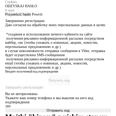
Cookies.
ODZYSKAJ HASŁO
Przywrócić hasło
Powrót
Завершение регистрации
Даю согласия на обработку моих персональных данных в целях:
*создания и использования личного кабинета на сайте
получения рекламно-информационной рассылки посредством
вайбер, смс (чтобы узнавать о новинках, акциях, новостях,
персональных предложениях и др.)
в случае невозможности отправки сообщения в Viber, отправка
будет осуществлена SMS-сообщением
получения рекламно-информационной рассылки посредством
email (чтобы узнавать о новинках, акциях, новостях,
персональных предложениях и др.)
Введите полученный код подтверждения
Получить код
Завершить регистрацию
Вы не авторизованы
Укажите ваш номер телефона и мы вышлем на него код
подтверждения.
Отправить код