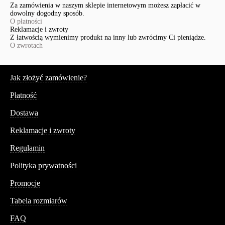
Za zamówienia w naszym sklepie internetowym możesz zapłacić w
dowolny dogodny sposób.
O płatności
Reklamacje i zwroty
Z łatwością wymienimy produkt na inny lub zwrócimy Ci pieniądze.
O zwrotach
Serwis
Jak złożyć zamówienie?
Płatność
Dostawa
Reklamacje i zwroty
Regulamin
Polityka prywatności
Promocje
Tabela rozmiarów
FAQ