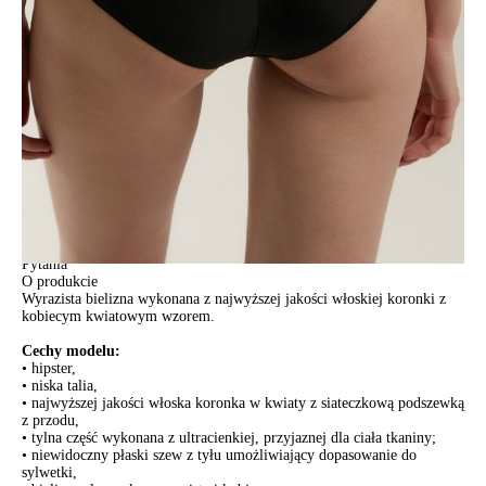
POWIADOM MNIE O DOSTĘPNOŚCI
ПОЛУЧИТЬ ПО EMAIL
Dostawa
Kurier,
darmowa od 99 zł
czas dostawy: 1-2 dni robocze
Paczkomaty InPost 24/7,
darmowa od 50 zł
czas dostawy: 1-2 dni robocze
Odbiór osobisty
w sklepie Conte (Łodz)
pn.- czw. 8:00 - 16:00, pt. 8:00 - 14:00
Opis produktu
Opinie
Pytania
O produkcie
Wyrazista bielizna wykonana z najwyższej jakości włoskiej koronki z
kobiecym kwiatowym wzorem.
Cechy modelu:
• hipster,
• niska talia,
• najwyższej jakości włoska koronka w kwiaty z siateczkową podszewką
z przodu,
• tylna część wykonana z ultracienkiej, przyjaznej dla ciała tkaniny;
• niewidoczny płaski szew z tyłu umożliwiający dopasowanie do
sylwetki,