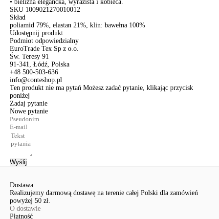
• bielizna elegancka, wyrazista i kobieca.
SKU
1009021270010012
Skład
poliamid 79%, elastan 21%, klin: bawełna 100%
Udostępnij produkt
Podmiot odpowiedzialny
EuroTrade Tex Sp z o.o.
Św. Teresy 91
91-341, Łódź, Polska
+48 500-503-636
info@conteshop.pl
Ten produkt nie ma pytań Możesz zadać pytanie, klikając przycisk
poniżej
Zadaj pytanie
Nowe pytanie
Wyślij
Dostawa
Realizujemy darmową dostawę na terenie całej Polski dla zamówień
powyżej 50 zł.
O dostawie
Płatność