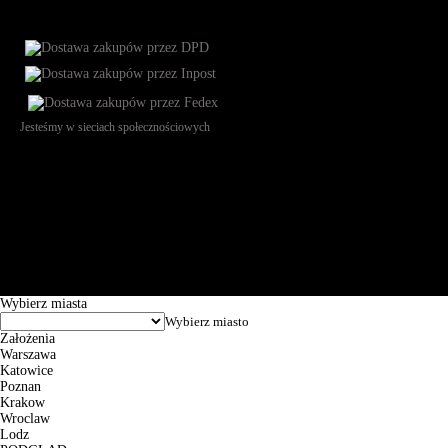
Jesteśmy w sieciach społecznościowych
Św. Teresy 91, 91-341, Łódź, Poland, NIP 732-216-37-57, REGON
101144034, Powszechna Kasa Oszczędności Bank Polski SA, ul.
Puławska 15, 02-515 Warszawa: 30102034080000410205628799.
Godziny pracy: 8:00-16:00 od poniedziałku do piątku. Czas realizacji
zamówienia wynosi od 24h do 2 dni roboczych.
© 2026 EuroTrade Tex Sp. z o.o.
Wybierz miasta
Założenia
Warszawa
Katowice
Poznan
Krakow
Wroclaw
Lodz