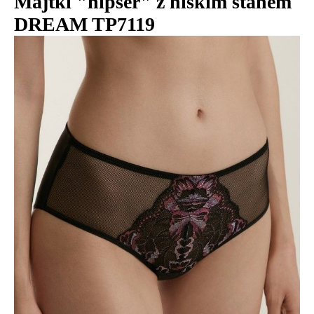
Majtki "hipser" z niskim stanem
DREAM TP7119