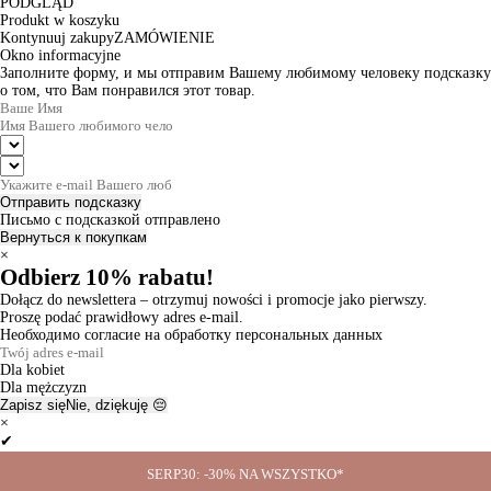
PODGLĄD
Produkt w koszyku
Kontynuuj zakupy
ZAMÓWIENIE
Okno informacyjne
Заполните форму, и мы отправим Вашему любимому человеку подсказку
о том, что Вам понравился этот товар.
Отправить подсказку
Письмо с подсказкой отправлено
Вернуться к покупкам
×
Odbierz 10% rabatu!
Dołącz do newslettera – otrzymuj nowości i promocje jako pierwszy.
Proszę podać prawidłowy adres e-mail.
Необходимо согласие на обработку персональных данных
Dla kobiet
Dla mężczyzn
Zapisz się
Nie, dziękuję 😔
×
✔
Thanks for the subscription!
SERP30: -30% NA WSZYSTKO*
Ok