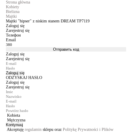
Strona główna
Kobiety
Bielizna
Majtki
Majtki "hipser" z niskim stanem DREAM TP7119
Zaloguj się
Zarejestruj się
Телефон
Email
Отправить код
Zaloguj się
Zarejestruj się
Zaloguj się
ODZYSKAJ HASŁO
Zaloguj się
Zarejestruj się
Kobieta
Mężczyzna
Kontynuuj
Akceptuję
regulamin
sklepu oraz
Politykę Prywatności i Plików