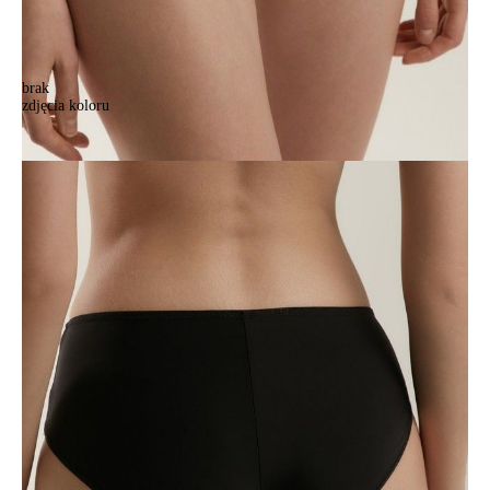
brak
zdjęcia koloru
Majtki CONTE ELEGANT DREAM TP7119, r.102/L, czarny
Majtki CONTE ELEGANT DREAM TP7119, r.102/L, czarny
81,90 zł
Kolory:
BRAK
ZDJĘCIA
BRAK
ZDJĘCIA
Rozmiary:
Tabela rozmiarów
94/S
102/L
106/XL
110/XXL
Ilość:
-
+
DODAJ DO KOSZYKA
Jak złożyć zamówienie