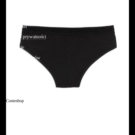
Dostawa
Reklamacje i zwroty
Regulamin
Polityka prywatności
Promocje
Tabela rozmiarów
FAQ
Promocje
Tabela rozmiarów
FAQ
Conteshop
O firmie
Adres sklepu firmowego
Blog