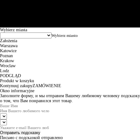
101144034, Powszechna Kasa Oszczędności Bank Polski SA, ul.
Puławska 15, 02-515 Warszawa: 30102034080000410205628799.
Godziny pracy: 8:00-16:00 od poniedziałku do piątku. Czas realizacji
zamówienia wynosi od 24h do 2 dni roboczych.
© 2026 EuroTrade Tex Sp. z o.o.
Wybierz miasta
Założenia
Warszawa
Katowice
Poznan
Krakow
Wroclaw
Lodz
PODGLĄD
Produkt w koszyku
Kontynuuj zakupy
ZAMÓWIENIE
Okno informacyjne
Заполните форму, и мы отправим Вашему любимому человеку подсказку
о том, что Вам понравился этот товар.
Отправить подсказку
Письмо с подсказкой отправлено