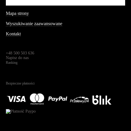
Aplikacja mobilna
Informacja
Mapa strony
Wyszukiwanie zaawansowane
Kontakt
Dane kontaktowe
Św. Teresy 91,
91-341, Łódź, Polska
+48 500 503 636
Napisz do nas
Ranking
4.95
Na podstawie
1826
recenzji
Bezpieczne płatności