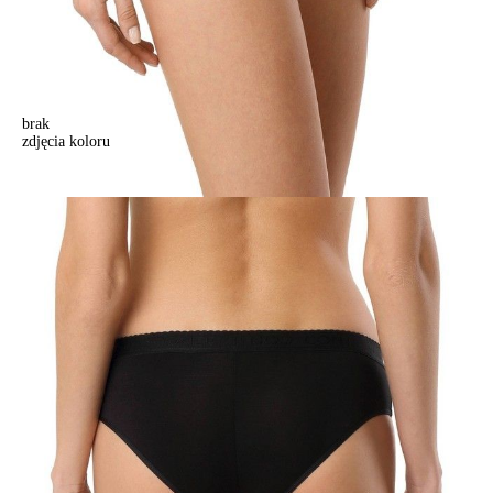
brak
zdjęcia koloru
.
.
47,90 zł
Kolory:
BRAK
ZDJĘCIA
Rozmiary:
Tabela rozmiarów
90/XS
Ilość:
-
+
DODAJ DO KOSZYKA
Jak złożyć zamówienie
POWIADOM MNIE O DOSTĘPNOŚCI