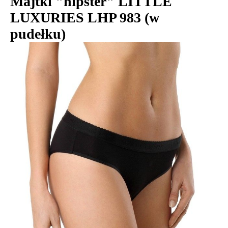
Majtki "hipster" LITTLE
LUXURIES LHP 983 (w
pudełku)