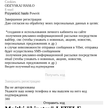
Cookies.
ODZYSKAJ HASŁO
Przywrócić hasło
Powrót
Завершение регистрации
Даю согласия на обработку моих персональных данных в целях:
*создания и использования личного кабинета на сайте
получения рекламно-информационной рассылки посредством
вайбер, смс (чтобы узнавать о новинках, акциях, новостях,
персональных предложениях и др.)
в случае невозможности отправки сообщения в Viber, отправка
будет осуществлена SMS-сообщением
получения рекламно-информационной рассылки посредством
email (чтобы узнавать о новинках, акциях, новостях,
персональных предложениях и др.)
Введите полученный код подтверждения
Получить код
Завершить регистрацию
Вы не авторизованы
Укажите ваш номер телефона и мы вышлем на него код
подтверждения.
Отправить код