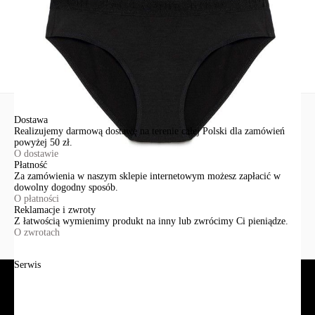
Zadaj pytanie
Nowe pytanie
Wyślij
Dostawa
Realizujemy darmową dostawę na terenie całej Polski dla zamówień
powyżej 50 zł.
O dostawie
Płatność
Za zamówienia w naszym sklepie internetowym możesz zapłacić w
dowolny dogodny sposób.
O płatności
Reklamacje i zwroty
Z łatwością wymienimy produkt na inny lub zwrócimy Ci pieniądze.
O zwrotach
Serwis
Jak złożyć zamówienie?
Płatność