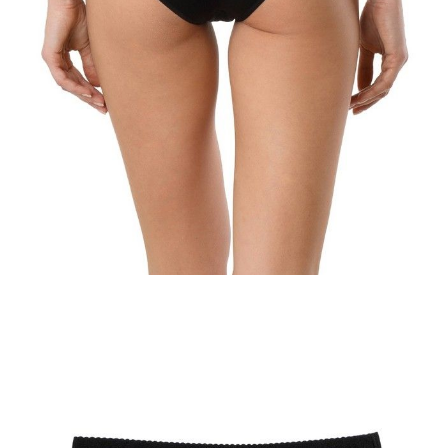
ПОЛУЧИТЬ ПО EMAIL
Dostawa
Kurier,
darmowa od 99 zł
czas dostawy: 1-2 dni robocze
Paczkomaty InPost 24/7,
darmowa od 50 zł
czas dostawy: 1-2 dni robocze
Odbiór osobisty
w sklepie Conte (Łodz)
pn.- czw. 8:00 - 16:00, pt. 8:00 - 14:00
Opis produktu
Opinie
Pytania
O produkcie
.
SKU
1007043110180588
Skład
włókno bambusowe 95%; elastan 5%; podszewka klinowa: bawełna
92%; elastan 8%
Udostępnij produkt
Podmiot odpowiedzialny
EuroTrade Tex Sp z o.o.
Św. Teresy 91
91-341, Łódź, Polska
+48 500-503-636
info@conteshop.pl
Ten produkt nie ma pytań Możesz zadać pytanie, klikając przycisk
poniżej