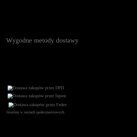
Wygodne metody dostawy
Jesteśmy w sieciach społecznościowych
Św. Teresy 91, 91-341, Łódź, Poland, NIP 732-216-37-57, REGON