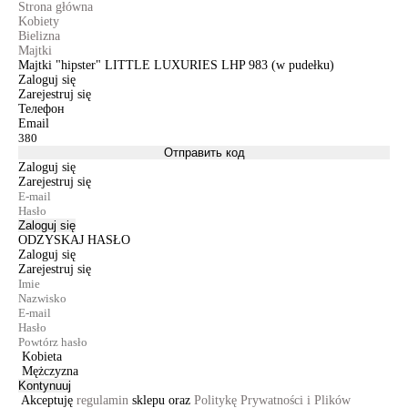
Strona główna
Kobiety
Bielizna
Majtki
Majtki "hipster" LITTLE LUXURIES LHP 983 (w pudełku)
Zaloguj się
Zarejestruj się
Телефон
Email
Отправить код
Zaloguj się
Zarejestruj się
Zaloguj się
ODZYSKAJ HASŁO
Zaloguj się
Zarejestruj się
Kobieta
Mężczyzna
Kontynuuj
Akceptuję
regulamin
sklepu oraz
Politykę Prywatności i Plików