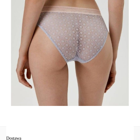
- linia środka talii,
- koronkowy materiał z ażurowym wzorem,
- podszyty przód,
- bawełniany klin,
- wykończony szeroką taśmą w sportowym stylu.
SKU
1009020400010876
Skład
poliamid 83%; elastan 17%; podszewka klinowa: bawełna 100%
Udostępnij produkt
Podmiot odpowiedzialny
EuroTrade Tex Sp z o.o.
Św. Teresy 91
91-341, Łódź, Polska
+48 500-503-636
info@conteshop.pl
Ten produkt nie ma pytań Możesz zadać pytanie, klikając przycisk
poniżej
Zadaj pytanie
Nowe pytanie
Wyślij
Dostawa