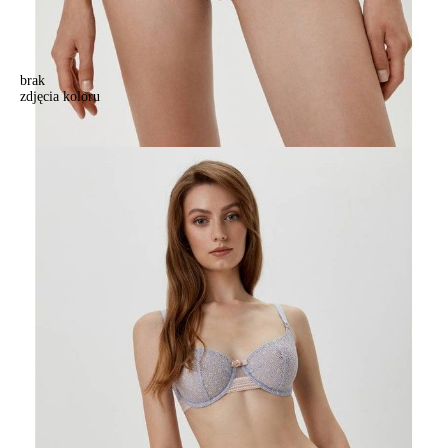
brak
zdjęcia koloru
Majtki "slipy" ARABESQUE TP3050, r.102, błękitny
Majtki "slipy" ARABESQUE TP3050, r.102, błękitny
71,90 zł
49%
36,90 zł
Kolory:
BRAK
ZDJĘCIA
BRAK
ZDJĘCIA
BRAK
ZDJĘCIA
Rozmiary:
Tabela rozmiarów
98/M
102/L
106/XL
110/XXL
Ilość:
-
+