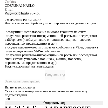
Cookies.
ODZYSKAJ HASŁO
Przywrócić hasło
Powrót
Завершение регистрации
Даю согласия на обработку моих персональных данных в целях:
*создания и использования личного кабинета на сайте
получения рекламно-информационной рассылки посредством
вайбер, смс (чтобы узнавать о новинках, акциях, новостях,
персональных предложениях и др.)
в случае невозможности отправки сообщения в Viber, отправка
будет осуществлена SMS-сообщением
получения рекламно-информационной рассылки посредством
email (чтобы узнавать о новинках, акциях, новостях,
персональных предложениях и др.)
Введите полученный код подтверждения
Получить код
Завершить регистрацию
Вы не авторизованы
Укажите ваш номер телефона и мы вышлем на него код
подтверждения.
Отправить код