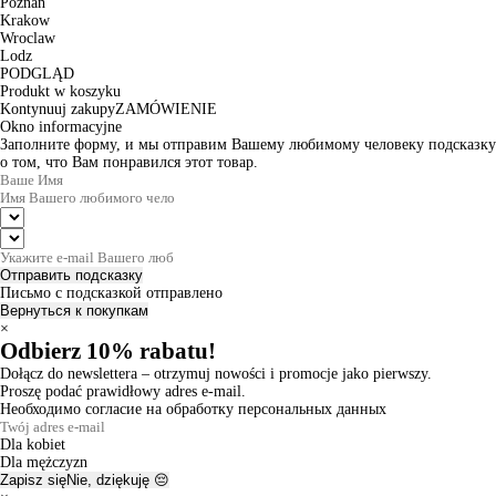
Poznan
Krakow
Wroclaw
Lodz
PODGLĄD
Produkt w koszyku
Kontynuuj zakupy
ZAMÓWIENIE
Okno informacyjne
Заполните форму, и мы отправим Вашему любимому человеку подсказку
о том, что Вам понравился этот товар.
Отправить подсказку
Письмо с подсказкой отправлено
Вернуться к покупкам
×
Odbierz 10% rabatu!
Dołącz do newslettera – otrzymuj nowości i promocje jako pierwszy.
Proszę podać prawidłowy adres e-mail.
Необходимо согласие на обработку персональных данных
Dla kobiet
Dla mężczyzn
Zapisz się
Nie, dziękuję 😔