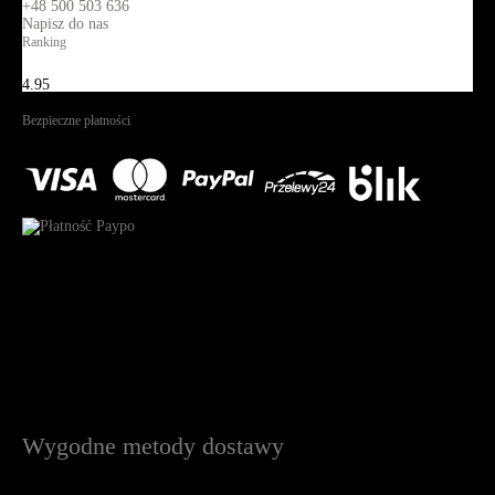
+48 500 503 636
Napisz do nas
Ranking
4.95
Na podstawie
1822
recenzji
Bezpieczne płatności
Wygodne metody dostawy