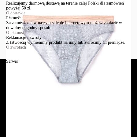
Realizujemy darmową dostawę na terenie całej Polski dla zamówień
powyżej 50 zł.
O dostawie
Płatność
Za zamówienia w naszym sklepie internetowym możesz zapłacić w
dowolny dogodny sposób.
O płatności
Reklamacje i zwroty
Z łatwością wymienimy produkt na inny lub zwrócimy Ci pieniądze.
O zwrotach
Serwis
Jak złożyć zamówienie?
Płatność
Dostawa
Reklamacje i zwroty
Regulamin
Polityka prywatności
Promocje