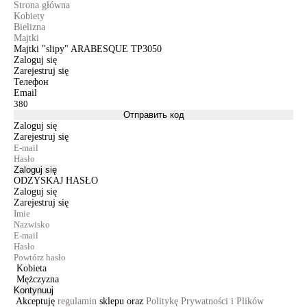
Strona główna
Kobiety
Bielizna
Majtki
Majtki "slipy" ARABESQUE TP3050
Zaloguj się
Zarejestruj się
Телефон
Email
Отправить код
Zaloguj się
Zarejestruj się
Zaloguj się
ODZYSKAJ HASŁO
Zaloguj się
Zarejestruj się
Kobieta
Mężczyzna
Kontynuuj
Akceptuję
regulamin
sklepu oraz
Politykę Prywatności i Plików