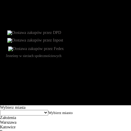
Jesteśmy w sieciach społecznościowych
Św. Teresy 91, 91-341, Łódź, Poland, NIP 732-216-37-57, REGON
101144034, Powszechna Kasa Oszczędności Bank Polski SA, ul.
Puławska 15, 02-515 Warszawa: 30102034080000410205628799.
Godziny pracy: 8:00-16:00 od poniedziałku do piątku. Czas realizacji
zamówienia wynosi od 24h do 2 dni roboczych.
© 2026 EuroTrade Tex Sp. z o.o.
Wybierz miasta
Założenia
Warszawa
Katowice