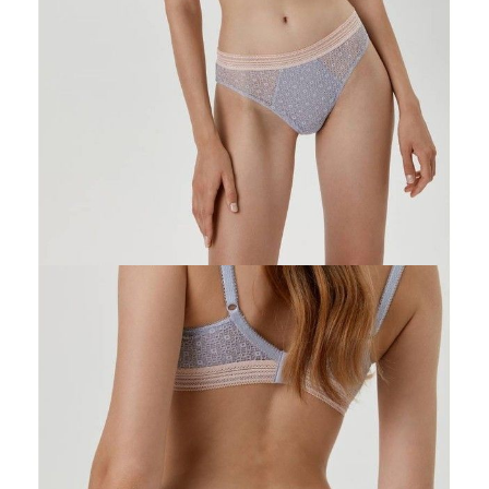
DODAJ DO KOSZYKA
Jak złożyć zamówienie
POWIADOM MNIE O DOSTĘPNOŚCI
ПОЛУЧИТЬ ПО EMAIL
Dostawa
Kurier,
darmowa od 99 zł
czas dostawy: 1-2 dni robocze
Paczkomaty InPost 24/7,
darmowa od 50 zł
czas dostawy: 1-2 dni robocze
Odbiór osobisty
w sklepie Conte (Łodz)
pn.- czw. 8:00 - 16:00, pt. 8:00 - 14:00
Opis produktu
Opinie
Pytania
O produkcie
Majtki "slipy" ARABESQUE stworzony na podstawie najnowszych
trendów w modzie bieliźnianej. Lekki koronkowy materiał z ażurowym
wzorem, szeroka sportowa taśma i kolory w pastelowych odcieniach
pudrowego i niebieskiego - ta bielizna stanie się Twoim ulubionym
trendem!
Cechy modelu: