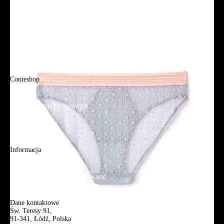
Tabela rozmiarów
FAQ
Promocje
Tabela rozmiarów
FAQ
Conteshop
O firmie
Adres sklepu firmowego
Blog
Aplikacja mobilna
Informacja
Mapa strony
Wyszukiwanie zaawansowane
Kontakt
Dane kontaktowe
Św. Teresy 91,
91-341, Łódź, Polska