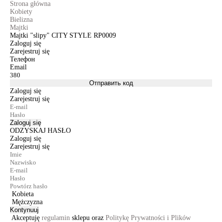
Strona główna
Kobiety
Bielizna
Majtki
Majtki "slipy" CITY STYLE RP0009
Zaloguj się
Zarejestruj się
Телефон
Email
Отправить код
Zaloguj się
Zarejestruj się
Zaloguj się
ODZYSKAJ HASŁO
Zaloguj się
Zarejestruj się
Kobieta
Mężczyzna
Kontynuuj
Akceptuję
regulamin
sklepu oraz
Politykę Prywatności i Plików