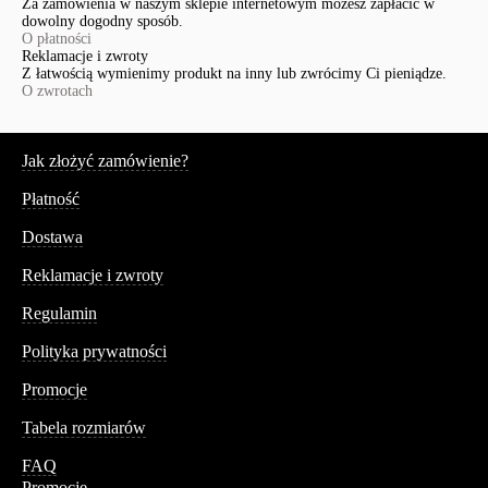
Za zamówienia w naszym sklepie internetowym możesz zapłacić w
dowolny dogodny sposób.
O płatności
Reklamacje i zwroty
Z łatwością wymienimy produkt na inny lub zwrócimy Ci pieniądze.
O zwrotach
Serwis
Jak złożyć zamówienie?
Płatność
Dostawa
Reklamacje i zwroty
Regulamin
Polityka prywatności
Promocje
Tabela rozmiarów
FAQ
Promocje