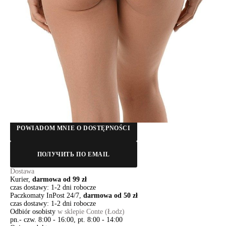
ZDJĘCIA
Rozmiary:
Tabela rozmiarów
102/L
106/XL
110/XXL
114/3XL
118/4XL
Ilość:
-
+
DODAJ DO KOSZYKA
Jak złożyć zamówienie
POWIADOM MNIE O DOSTĘPNOŚCI
ПОЛУЧИТЬ ПО EMAIL
Dostawa
Kurier,
darmowa od 99 zł
czas dostawy: 1-2 dni robocze
Paczkomaty InPost 24/7,
darmowa od 50 zł
czas dostawy: 1-2 dni robocze
Odbiór osobisty
w sklepie Conte (Łodz)
pn.- czw. 8:00 - 16:00, pt. 8:00 - 14:00