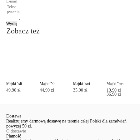
Wyślij
Zobacz też
Majtki "slipy" DAY BY DAY RP0001
Majtki "slipy" DAY BY DAY RP0002
Majtki "stringi" DAY BY DAY RP0003
Majtki "stringi" VOYAGE RP5016
49,90 zł
44,90 zł
35,90 zł
19,90 zł
36,90 zł
Dostawa
Realizujemy darmową dostawę na terenie całej Polski dla zamówień
powyżej 50 zł.
O dostawie
Płatność