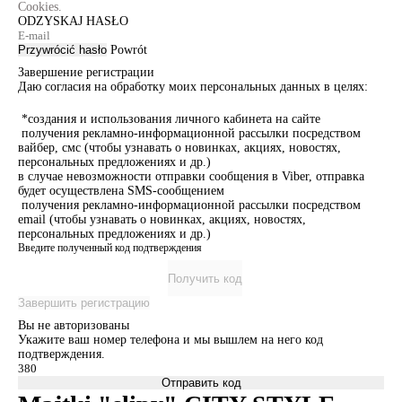
Cookies.
ODZYSKAJ HASŁO
Przywrócić hasło
Powrót
Завершение регистрации
Даю согласия на обработку моих персональных данных в целях:
*создания и использования личного кабинета на сайте
получения рекламно-информационной рассылки посредством
вайбер, смс (чтобы узнавать о новинках, акциях, новостях,
персональных предложениях и др.)
в случае невозможности отправки сообщения в Viber, отправка
будет осуществлена SMS-сообщением
получения рекламно-информационной рассылки посредством
email (чтобы узнавать о новинках, акциях, новостях,
персональных предложениях и др.)
Введите полученный код подтверждения
Получить код
Завершить регистрацию
Вы не авторизованы
Укажите ваш номер телефона и мы вышлем на него код
подтверждения.
Отправить код