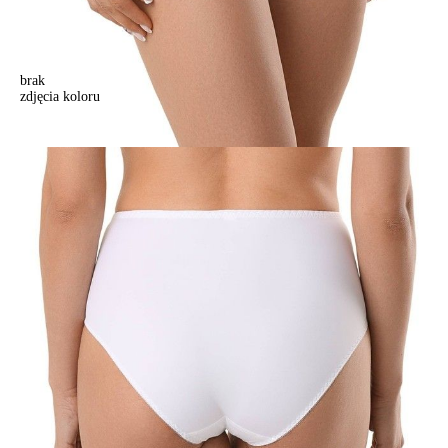
brak
zdjęcia koloru
Majtki "slipy" CITY STYLE RP0009, r. 102, biały
Majtki "slipy" CITY STYLE RP0009, r. 102, biały
63,90 zł
38%
39,90 zł
Kolory:
BRAK
ZDJĘCIA
BRAK
ZDJĘCIA
BRAK
ZDJĘCIA
BRAK
ZDJĘCIA
BRAK
ZDJĘCIA
BRAK
ZDJĘCIA
BRAK
ZDJĘCIA
BRAK