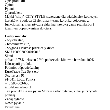
Opis produktu
Opinie
Pytania
O produkcie
Majtki "slipy" CITY STYLE stworzone dla właścicielek kobiecych
kształtów. Spodoba Ci się romantyczna koronka połączona z
funkcjonalną, nieelastyczną dzianiną, szeroką gamą rozmiarów i
idealnym dopasowaniem do ciała.
Cechy modelu:
- wysoki stan,
- bawełniany klin,
- wygoda i lekkość przez cały dzień.
SKU
1009020090010015
Skład
poliamid 78%; elastan 22%; podszewka klinowa: bawełna 100%
Udostępnij produkt
Podmiot odpowiedzialny
EuroTrade Tex Sp z o.o.
Św. Teresy 91
91-341, Łódź, Polska
+48 500-503-636
info@conteshop.pl
Ten produkt nie ma pytań Możesz zadać pytanie, klikając przycisk
poniżej
Zadaj pytanie
Nowe pytanie