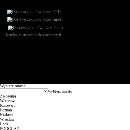
Jesteśmy w sieciach społecznościowych
Św. Teresy 91, 91-341, Łódź, Poland, NIP 732-216-37-57, REGON
101144034, Powszechna Kasa Oszczędności Bank Polski SA, ul.
Puławska 15, 02-515 Warszawa: 30102034080000410205628799.
Godziny pracy: 8:00-16:00 od poniedziałku do piątku. Czas realizacji
zamówienia wynosi od 24h do 2 dni roboczych.
© 2026 EuroTrade Tex Sp. z o.o.
Wybierz miasta
Założenia
Warszawa
Katowice
Poznan
Krakow
Wroclaw
Lodz
PODGLĄD