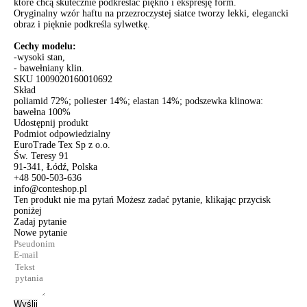
które chcą skutecznie podkreślać piękno i ekspresję form.
Oryginalny wzór haftu na przezroczystej siatce tworzy lekki, elegancki
obraz i pięknie podkreśla sylwetkę.
Cechy modelu:
-wysoki stan,
- bawełniany klin.
SKU
1009020160010692
Skład
poliamid 72%; poliester 14%; elastan 14%; podszewka klinowa:
bawełna 100%
Udostępnij produkt
Podmiot odpowiedzialny
EuroTrade Tex Sp z o.o.
Św. Teresy 91
91-341, Łódź, Polska
+48 500-503-636
info@conteshop.pl
Ten produkt nie ma pytań Możesz zadać pytanie, klikając przycisk
poniżej
Zadaj pytanie
Nowe pytanie
Wyślij