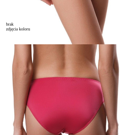
brak
zdjęcia koloru
Majtki "slipy" RENDEZVOUS RP3013, r. 102/L, czerwony
Majtki "slipy" RENDEZVOUS RP3013, r. 102/L, czerwony
60,90 zł
Kolory:
BRAK
ZDJĘCIA
BRAK
ZDJĘCIA
BRAK
ZDJĘCIA
BRAK
ZDJĘCIA
BRAK
ZDJĘCIA
BRAK
ZDJĘCIA
BRAK
ZDJĘCIA
Rozmiary:
Tabela rozmiarów
94/S