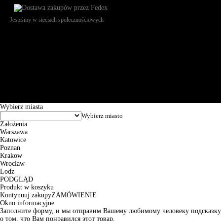
Jesteśmy w sieciach społecznościowych
Św. Teresy 91, 91-341, Łódź, Poland, NIP 732-216-37-57, REGON
101144034, Powszechna Kasa Oszczędności Bank Polski SA, ul.
Puławska 15, 02-515 Warszawa: 30102034080000410205628799.
Godziny pracy: 8:00-16:00 od poniedziałku do piątku. Czas realizacji
zamówienia wynosi od 24h do 2 dni roboczych.
© 2026 EuroTrade Tex Sp. z o.o.
Wybierz miasta
Założenia
Warszawa
Katowice
Poznan
Krakow
Wroclaw
Lodz
PODGLĄD
Produkt w koszyku
Kontynuuj zakupy
ZAMÓWIENIE
Okno informacyjne
Заполните форму, и мы отправим Вашему любимому человеку подсказку
о том, что Вам понравился этот товар.