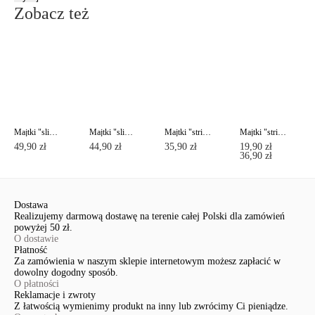
Zobacz też
Majtki "slipy" DAY BY DAY RP0001
Majtki "slipy" DAY BY DAY RP0002
Majtki "stringi" DAY BY DAY RP0003
Majtki "stringi" VOYAGE RP5016
49,90 zł
44,90 zł
35,90 zł
19,90 zł
36,90 zł
Dostawa
Realizujemy darmową dostawę na terenie całej Polski dla zamówień
powyżej 50 zł.
O dostawie
Płatność
Za zamówienia w naszym sklepie internetowym możesz zapłacić w
dowolny dogodny sposób.
O płatności
Reklamacje i zwroty
Z łatwością wymienimy produkt na inny lub zwrócimy Ci pieniądze.