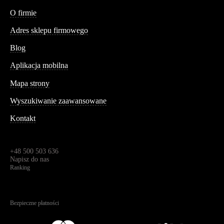
Conteshop
O firmie
Adres sklepu firmowego
Blog
Aplikacja mobilna
Informacja
Mapa strony
Wyszukiwanie zaawansowane
Kontakt
Dane kontaktowe
Św. Teresy 91,
91-341, Łódź, Polska
+48 500 503 636
Napisz do nas
Ranking
4.95
Na podstawie
1825
recenzji
Bezpieczne płatności