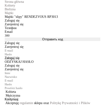
Strona główna
Kobiety
Bielizna
Majtki
Majtki "slipy" RENDEZVOUS RP3013
Zaloguj się
Zarejestruj się
Телефон
Email
Отправить код
Zaloguj się
Zarejestruj się
Zaloguj się
ODZYSKAJ HASŁO
Zaloguj się
Zarejestruj się
Kobieta
Mężczyzna
Kontynuuj
Akceptuję
regulamin
sklepu oraz
Politykę Prywatności i Plików