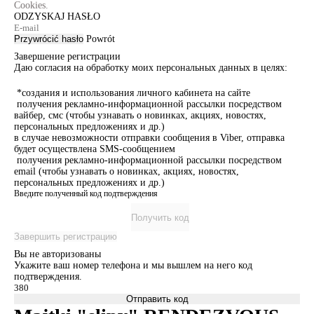
Cookies.
ODZYSKAJ HASŁO
Przywrócić hasło
Powrót
Завершение регистрации
Даю согласия на обработку моих персональных данных в целях:
*создания и использования личного кабинета на сайте
получения рекламно-информационной рассылки посредством
вайбер, смс (чтобы узнавать о новинках, акциях, новостях,
персональных предложениях и др.)
в случае невозможности отправки сообщения в Viber, отправка
будет осуществлена SMS-сообщением
получения рекламно-информационной рассылки посредством
email (чтобы узнавать о новинках, акциях, новостях,
персональных предложениях и др.)
Введите полученный код подтверждения
Получить код
Завершить регистрацию
Вы не авторизованы
Укажите ваш номер телефона и мы вышлем на него код
подтверждения.
Отправить код