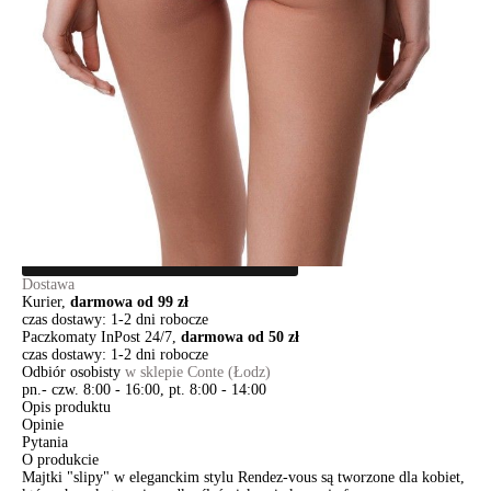
98/M
102/L
106/XL
Ilość:
-
+
DODAJ DO KOSZYKA
Jak złożyć zamówienie
POWIADOM MNIE O DOSTĘPNOŚCI
ПОЛУЧИТЬ ПО EMAIL
Dostawa
Kurier,
darmowa od 99 zł
czas dostawy: 1-2 dni robocze
Paczkomaty InPost 24/7,
darmowa od 50 zł
czas dostawy: 1-2 dni robocze
Odbiór osobisty
w sklepie Conte (Łodz)
pn.- czw. 8:00 - 16:00, pt. 8:00 - 14:00
Opis produktu
Opinie
Pytania
O produkcie
Majtki "slipy" w eleganckim stylu Rendez-vous są tworzone dla kobiet,