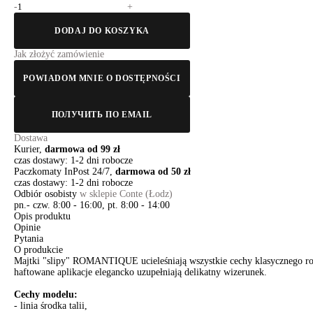
-
+
DODAJ DO KOSZYKA
Jak złożyć zamówienie
POWIADOM MNIE O DOSTĘPNOŚCI
ПОЛУЧИТЬ ПО EMAIL
Dostawa
Kurier,
darmowa od 99 zł
czas dostawy: 1-2 dni robocze
Paczkomaty InPost 24/7,
darmowa od 50 zł
czas dostawy: 1-2 dni robocze
Odbiór osobisty
w sklepie Conte (Łodz)
pn.- czw. 8:00 - 16:00, pt. 8:00 - 14:00
Opis produktu
Opinie
Pytania
O produkcie
Majtki "slipy" ROMANTIQUE ucieleśniają wszystkie cechy klasycznego ro
haftowane aplikacje elegancko uzupełniają delikatny wizerunek.
Cechy modelu:
- linia środka talii,