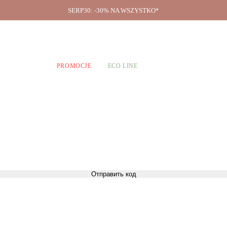
SERP30: -30% NA WSZYSTKO*
O firmie
A CHŁOPCÓW
PROMOCJE
ECO LINE
Отправить код