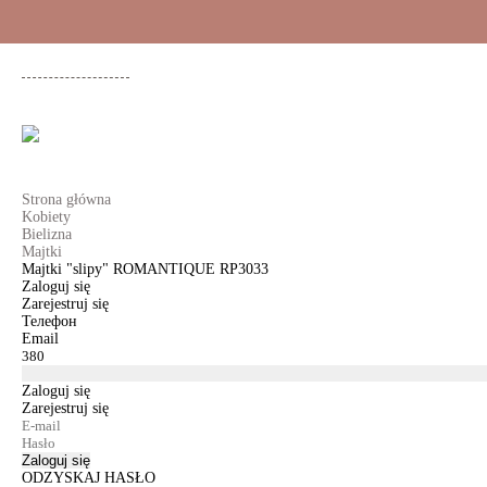
+48 500 503 636
KOBIETY
MĘŻCZYŹNI
DLA DZIEWCZYNEK
DL
Strona główna
Kobiety
Bielizna
Majtki
Majtki "slipy" ROMANTIQUE RP3033
Zaloguj się
Zarejestruj się
Телефон
Email
Zaloguj się
Zarejestruj się
Zaloguj się
ODZYSKAJ HASŁO