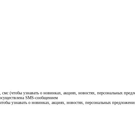
смс (чтобы узнавать о новинках, акциях, новостях, персональных предл
т осуществлена SMS-сообщением
тобы узнавать о новинках, акциях, новостях, персональных предложения