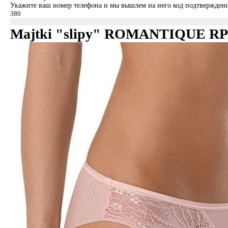
Укажите ваш номер телефона и мы вышлем на него код подтверждени
Majtki "slipy" ROMANTIQUE RP