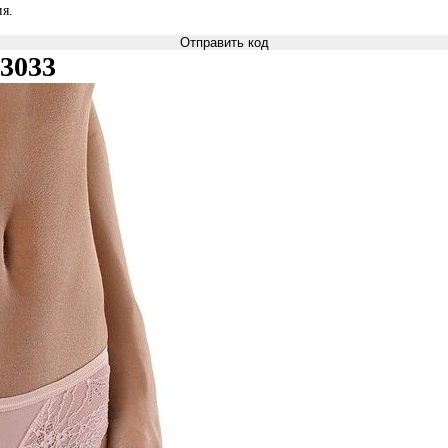
я.
Отправить код
3033