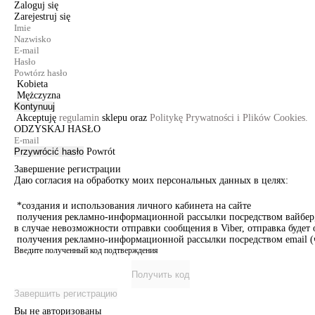
Zaloguj się
Zarejestruj się
Kobieta
Mężczyzna
Kontynuuj
Akceptuję
regulamin
sklepu oraz
Politykę Prywatności i Plików Cookies.
ODZYSKAJ HASŁO
Przywrócić hasło
Powrót
Завершение регистрации
Даю согласия на обработку моих персональных данных в целях:
*создания и использования личного кабинета на сайте
получения рекламно-информационной рассылки посредством вайбер, 
в случае невозможности отправки сообщения в Viber, отправка буде
получения рекламно-информационной рассылки посредством email (ч
Введите полученный код подтверждения
Получить код
Завершить регистрацию
Вы не авторизованы