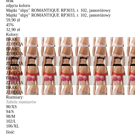
brak
zdjęcia koloru
Majtki "slipy" ROMANTIQUE RP3033, r. 102, jasnoróżowy
Majtki "slipy" ROMANTIQUE RP3033, r. 102, jasnoróżowy
59,90 zł
45%
32,90 zł
Kolory:
BRAK
ZDJĘCIA
BRAK
ZDJĘCIA
BRAK
ZDJĘCIA
BRAK
ZDJĘCIA
BRAK
ZDJĘCIA
BRAK
ZDJĘCIA
Rozmiary:
Tabela rozmiarów
90/XS
94/S
98/M
102/L
106/XL
Ilość: