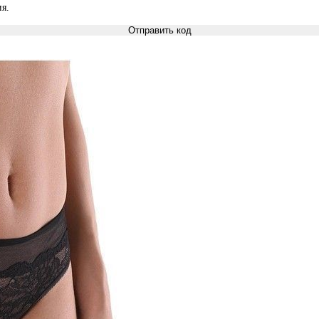
я.
Отправить код