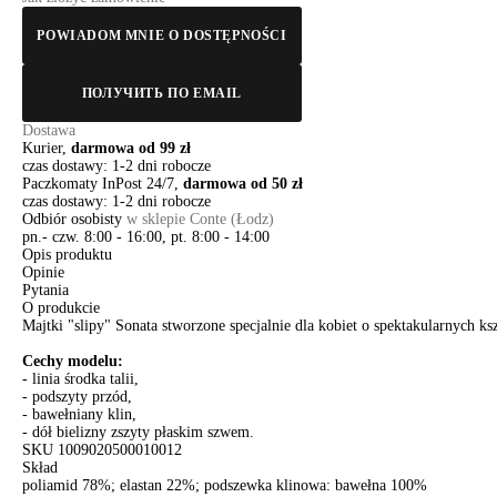
POWIADOM MNIE O DOSTĘPNOŚCI
ПОЛУЧИТЬ ПО EMAIL
Dostawa
Kurier,
darmowa od 99 zł
czas dostawy: 1-2 dni robocze
Paczkomaty InPost 24/7,
darmowa od 50 zł
czas dostawy: 1-2 dni robocze
Odbiór osobisty
w sklepie Conte (Łodz)
pn.- czw. 8:00 - 16:00, pt. 8:00 - 14:00
Opis produktu
Opinie
Pytania
O produkcie
Majtki "slipy" Sonata stworzone specjalnie dla kobiet o spektakularnych 
Cechy modelu:
- linia środka talii,
- podszyty przód,
- bawełniany klin,
- dół bielizny zszyty płaskim szwem.
SKU
1009020500010012
Skład
poliamid 78%; elastan 22%; podszewka klinowa: bawełna 100%