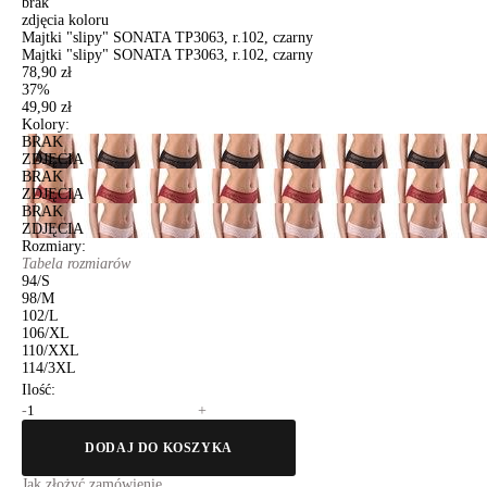
brak
zdjęcia koloru
Majtki "slipy" SONATA TP3063, r.102, czarny
Majtki "slipy" SONATA TP3063, r.102, czarny
78,90 zł
37%
49,90 zł
Kolory:
BRAK
ZDJĘCIA
BRAK
ZDJĘCIA
BRAK
ZDJĘCIA
Rozmiary:
Tabela rozmiarów
94/S
98/M
102/L
106/XL
110/XXL
114/3XL
Ilość:
-
+
DODAJ DO KOSZYKA
Jak złożyć zamówienie