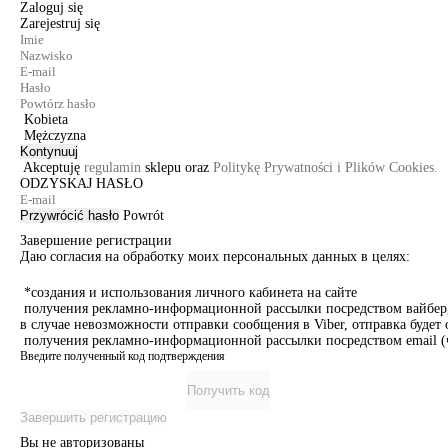
Zaloguj się
Zarejestruj się
Kobieta
Mężczyzna
Kontynuuj
Akceptuję
regulamin
sklepu oraz
Politykę Prywatności i Plików Cookies.
ODZYSKAJ HASŁO
Przywrócić hasło
Powrót
Завершение регистрации
Даю согласия на обработку моих персональных данных в целях:
*создания и использования личного кабинета на сайте
получения рекламно-информационной рассылки посредством вайбер, 
в случае невозможности отправки сообщения в Viber, отправка буде
получения рекламно-информационной рассылки посредством email (ч
Введите полученный код подтверждения
Получить код
Завершить регистрацию
Вы не авторизованы