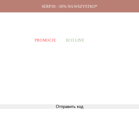
SERP30: -30% NA WSZYSTKO*
O firmie
A CHŁOPCÓW
PROMOCJE
ECO LINE
Отправить код