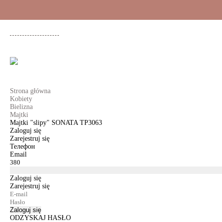
+48 500 503 636
KOBIETY
MĘŻCZYŹNI
DLA DZIEWCZYNEK
DL
Strona główna
Kobiety
Bielizna
Majtki
Majtki "slipy" SONATA TP3063
Zaloguj się
Zarejestruj się
Телефон
Email
Zaloguj się
Zarejestruj się
Zaloguj się
ODZYSKAJ HASŁO