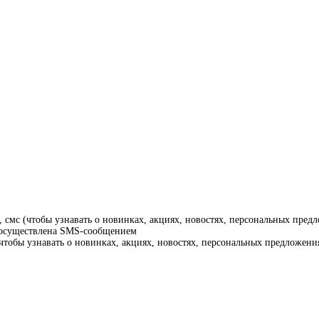
смс (чтобы узнавать о новинках, акциях, новостях, персональных предл
т осуществлена SMS-сообщением
тобы узнавать о новинках, акциях, новостях, персональных предложения