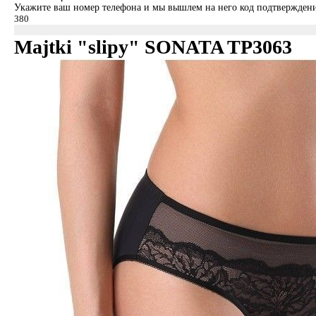
Укажите ваш номер телефона и мы вышлем на него код подтверждени
Majtki "slipy" SONATA TP3063