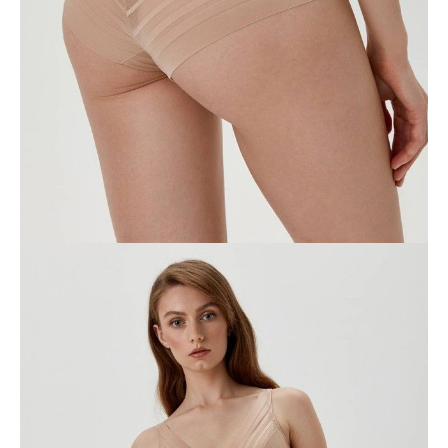
114
Ilość:
-
+
DODAJ DO KOSZYKA
Jak złożyć zamówienie
POWIADOM MNIE O DOSTĘPNOŚCI
ПОЛУЧИТЬ ПО EMAIL
Dostawa
Kurier,
darmowa od 99 zł
czas dostawy: 1-2 dni robocze
Paczkomaty InPost 24/7,
darmowa od 50 zł
czas dostawy: 1-2 dni robocze
Odbiór osobisty
w sklepie Conte (Łodz)
pn.- czw. 8:00 - 16:00, pt. 8:00 - 14:00
Opis produktu
Opinie
Pytania
O produkcie
Majtki Sport Glam RP2097 z wysokim stanem zostały zaprojektowane
w stylu „sportowego szyku” i łączą sportowy styl tkaniny w paski z
kobiecą miękkością linii designu.