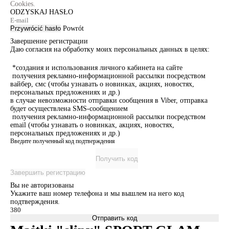
Cookies.
ODZYSKAJ HASŁO
Przywrócić hasło
Powrót
Завершение регистрации
Даю согласия на обработку моих персональных данных в целях:
*создания и использования личного кабинета на сайте
получения рекламно-информационной рассылки посредством
вайбер, смс (чтобы узнавать о новинках, акциях, новостях,
персональных предложениях и др.)
в случае невозможности отправки сообщения в Viber, отправка
будет осуществлена SMS-сообщением
получения рекламно-информационной рассылки посредством
email (чтобы узнавать о новинках, акциях, новостях,
персональных предложениях и др.)
Введите полученный код подтверждения
Получить код
Завершить регистрацию
Вы не авторизованы
Укажите ваш номер телефона и мы вышлем на него код
подтверждения.
Отправить код