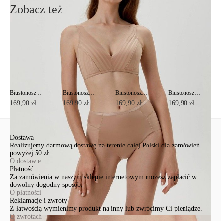
Zobacz też
Biustonosz SPORT GLAM RB8044
Biustonosz SPORT GLAM RB8044
Biustonosz SPORT GLAM RB8044
Biustonosz SPORT GLAM RB8044
169,90 zł
169,90 zł
169,90 zł
169,90 zł
Dostawa
Realizujemy darmową dostawę na terenie całej Polski dla zamówień
powyżej 50 zł.
O dostawie
Płatność
Za zamówienia w naszym sklepie internetowym możesz zapłacić w
dowolny dogodny sposób.
O płatności
Reklamacje i zwroty
Z łatwością wymienimy produkt na inny lub zwrócimy Ci pieniądze.
O zwrotach