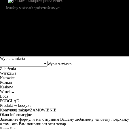
Jesteśmy w sieciach społecznościowych
Św. Teresy 91, 91-341, Łódź, Poland, NIP 732-216-37-57, REGON
101144034, Powszechna Kasa Oszczędności Bank Polski SA, ul.
Puławska 15, 02-515 Warszawa: 30102034080000410205628799.
Godziny pracy: 8:00-16:00 od poniedziałku do piątku. Czas realizacji
zamówienia wynosi od 24h do 2 dni roboczych.
© 2026 EuroTrade Tex Sp. z o.o.
Wybierz miasta
Założenia
Warszawa
Katowice
Poznan
Krakow
Wroclaw
Lodz
PODGLĄD
Produkt w koszyku
Kontynuuj zakupy
ZAMÓWIENIE
Okno informacyjne
Заполните форму, и мы отправим Вашему любимому человеку подсказку
о том, что Вам понравился этот товар.