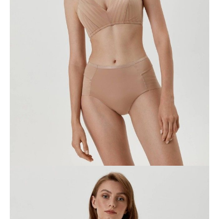
Cechy modelu:
• slipy,
• wysoka talia,
• przednia część podszyta,
• dolna krawędź koronki bez obróbki,
• niewidoczne pod ubraniem,
• zmysłowe i bardzo wygodne.
SKU
1009020780010010
Skład
poliamid 77%; elastan 23%; podszewka klinowa - 100% bawełna
Udostępnij produkt
Podmiot odpowiedzialny
EuroTrade Tex Sp z o.o.
Św. Teresy 91
91-341, Łódź, Polska
+48 500-503-636
info@conteshop.pl
Ten produkt nie ma pytań Możesz zadać pytanie, klikając przycisk
poniżej
Zadaj pytanie
Nowe pytanie
Wyślij