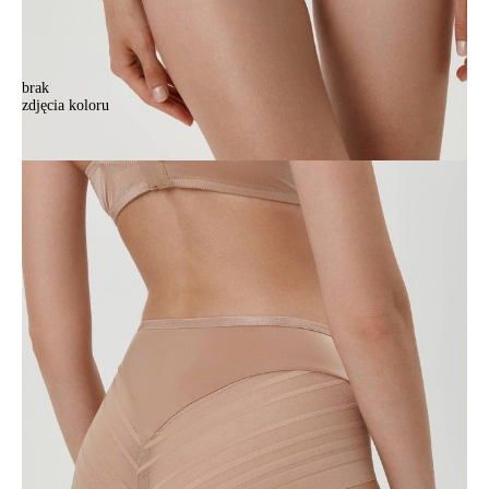
brak
zdjęcia koloru
Majtki damskie CE SPORT GLAM RP2097, r.102/L, cielisty
Majtki damskie CE SPORT GLAM RP2097, r.102/L, cielisty
80,90 zł
Kolory:
BRAK
ZDJĘCIA
BRAK
ZDJĘCIA
BRAK
ZDJĘCIA
BRAK
ZDJĘCIA
BRAK
ZDJĘCIA
Rozmiary:
Tabela rozmiarów
94/S
98/M
102/L
106/XL
110/XXL