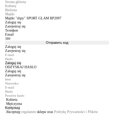
Strona główna
Kobiety
Bielizna
Majtki
Majtki "slipy" SPORT GLAM RP2097
Zaloguj się
Zarejestruj się
Телефон
Email
Отправить код
Zaloguj się
Zarejestruj się
Zaloguj się
ODZYSKAJ HASŁO
Zaloguj się
Zarejestruj się
Kobieta
Mężczyzna
Kontynuuj
Akceptuję
regulamin
sklepu oraz
Politykę Prywatności i Plików