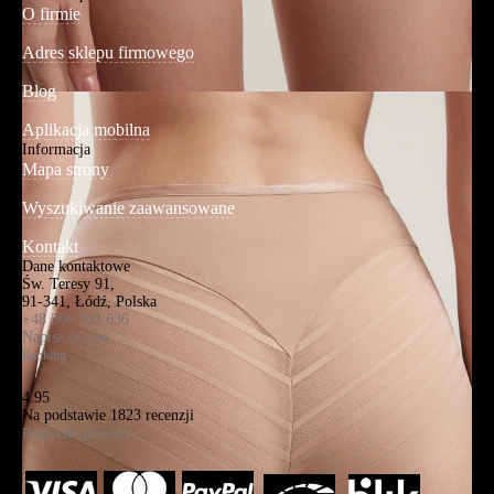
O firmie
Adres sklepu firmowego
Blog
Aplikacja mobilna
Informacja
Mapa strony
Wyszukiwanie zaawansowane
Kontakt
Dane kontaktowe
Św. Teresy 91,
91-341, Łódź, Polska
+48 500 503 636
Napisz do nas
Ranking
4.95
Na podstawie
1823
recenzji
Bezpieczne płatności