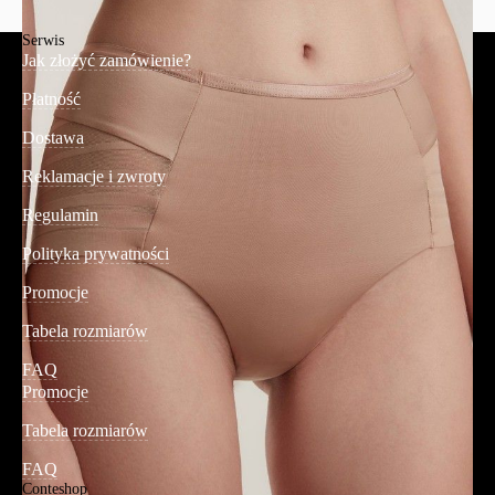
Serwis
Jak złożyć zamówienie?
Płatność
Dostawa
Reklamacje i zwroty
Regulamin
Polityka prywatności
Promocje
Tabela rozmiarów
FAQ
Promocje
Tabela rozmiarów
FAQ
Conteshop