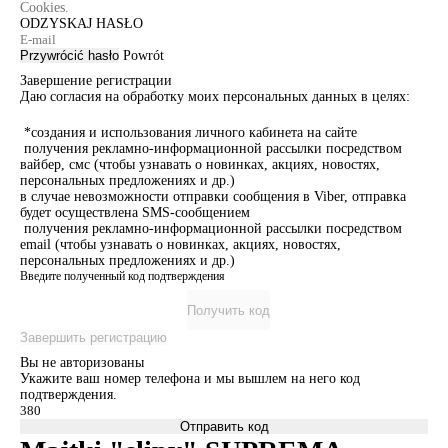
Cookies.
ODZYSKAJ HASŁO
Przywrócić hasło
Powrót
Завершение регистрации
Даю согласия на обработку моих персональных данных в целях:
*создания и использования личного кабинета на сайте
получения рекламно-информационной рассылки посредством
вайбер, смс (чтобы узнавать о новинках, акциях, новостях,
персональных предложениях и др.)
в случае невозможности отправки сообщения в Viber, отправка
будет осуществлена SMS-сообщением
получения рекламно-информационной рассылки посредством
email (чтобы узнавать о новинках, акциях, новостях,
персональных предложениях и др.)
Введите полученный код подтверждения
Получить код
Завершить регистрацию
Вы не авторизованы
Укажите ваш номер телефона и мы вышлем на него код
подтверждения.
Отправить код