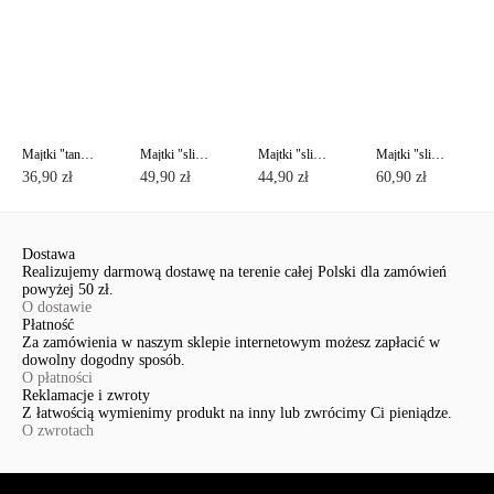
Majtki "tanga" WEEKEND RP0007
Majtki "slipy" DAY BY DAY RP0001
Majtki "slipy" DAY BY DAY RP0002
Majtki "slipy" RENDEZVOUS RP2012
36,90 zł
49,90 zł
44,90 zł
60,90 zł
Dostawa
Realizujemy darmową dostawę na terenie całej Polski dla zamówień
powyżej 50 zł.
O dostawie
Płatność
Za zamówienia w naszym sklepie internetowym możesz zapłacić w
dowolny dogodny sposób.
O płatności
Reklamacje i zwroty
Z łatwością wymienimy produkt na inny lub zwrócimy Ci pieniądze.
O zwrotach
Serwis