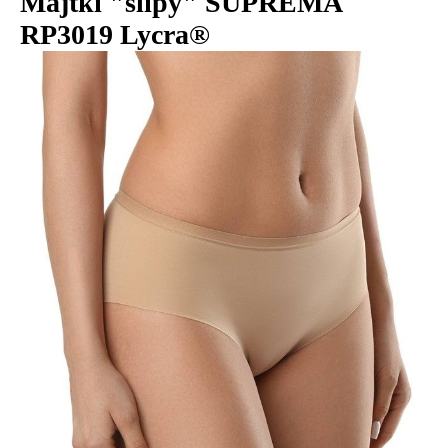
Majtki "slipy" SUPREMA
RP3019 Lycra®