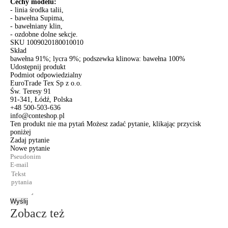
Cechy modelu:
- linia środka talii,
- bawełna Supima,
- bawełniany klin,
- ozdobne dolne sekcje.
SKU
1009020180010010
Skład
bawełna 91%; lycra 9%; podszewka klinowa: bawełna 100%
Udostępnij produkt
Podmiot odpowiedzialny
EuroTrade Tex Sp z o.o.
Św. Teresy 91
91-341, Łódź, Polska
+48 500-503-636
info@conteshop.pl
Ten produkt nie ma pytań Możesz zadać pytanie, klikając przycisk
poniżej
Zadaj pytanie
Nowe pytanie
Wyślij
Zobacz też