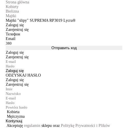
Strona główna
Kobiety
Bielizna
Majtki
Majtki "slipy" SUPREMA RP3019 Lycra®
Zaloguj się
Zarejestruj się
Телефон
Email
Отправить код
Zaloguj się
Zarejestruj się
Zaloguj się
ODZYSKAJ HASŁO
Zaloguj się
Zarejestruj się
Kobieta
Mężczyzna
Kontynuuj
Akceptuję
regulamin
sklepu oraz
Politykę Prywatności i Plików