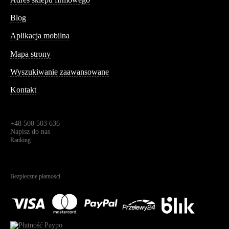
Blog
Aplikacja mobilna
Informacja
Mapa strony
Wyszukiwanie zaawansowane
Kontakt
Dane kontaktowe
Św. Teresy 91,
91-341, Łódź, Polska
+48 500 503 636
Napisz do nas
Ranking
4.95
Na podstawie
1823
recenzji
Bezpieczne płatności