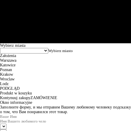
Św. Teresy 91, 91-341, Łódź, Poland, NIP 732-216-37-57, REGON
101144034, Powszechna Kasa Oszczędności Bank Polski SA, ul.
Puławska 15, 02-515 Warszawa: 30102034080000410205628799.
Godziny pracy: 8:00-16:00 od poniedziałku do piątku. Czas realizacji
zamówienia wynosi od 24h do 2 dni roboczych.
© 2026 EuroTrade Tex Sp. z o.o.
Wybierz miasta
Założenia
Warszawa
Katowice
Poznan
Krakow
Wroclaw
Lodz
PODGLĄD
Produkt w koszyku
Kontynuuj zakupy
ZAMÓWIENIE
Okno informacyjne
Заполните форму, и мы отправим Вашему любимому человеку подсказку
о том, что Вам понравился этот товар.