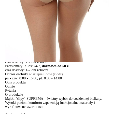
Ilość:
-
+
DODAJ DO KOSZYKA
Jak złożyć zamówienie
POWIADOM MNIE O DOSTĘPNOŚCI
ПОЛУЧИТЬ ПО EMAIL
Dostawa
Kurier,
darmowa od 99 zł
czas dostawy: 1-2 dni robocze
Paczkomaty InPost 24/7,
darmowa od 50 zł
czas dostawy: 1-2 dni robocze
Odbiór osobisty
w sklepie Conte (Łodz)
pn.- czw. 8:00 - 16:00, pt. 8:00 - 14:00
Opis produktu
Opinie
Pytania
O produkcie
Majtki "slipy" SUPREMA – świetny wybór do codziennej bielizny.
Wysoki poziom komfortu zapewniają funkcjonalne materiały i
wyrafinowane wzornictwo.