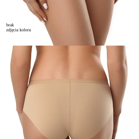
brak
zdjęcia koloru
Majtki "slipy" SUPREMA RP3019, r. 102, cielisty
Majtki "slipy" SUPREMA RP3019, r. 102, cielisty
70,90 zł
Kolory:
BRAK
ZDJĘCIA
BRAK
ZDJĘCIA
BRAK
ZDJĘCIA
BRAK
ZDJĘCIA
BRAK
ZDJĘCIA
Rozmiary:
Tabela rozmiarów
94/S
98/M
102/L
106/XL
110/XXL