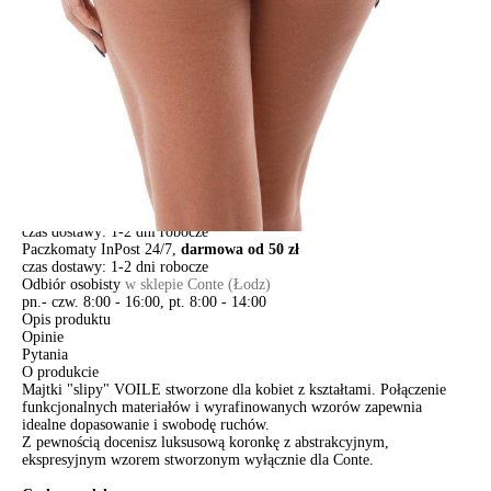
DODAJ DO KOSZYKA
Jak złożyć zamówienie
POWIADOM MNIE O DOSTĘPNOŚCI
ПОЛУЧИТЬ ПО EMAIL
Dostawa
Kurier,
darmowa od 99 zł
czas dostawy: 1-2 dni robocze
Paczkomaty InPost 24/7,
darmowa od 50 zł
czas dostawy: 1-2 dni robocze
Odbiór osobisty
w sklepie Conte (Łodz)
pn.- czw. 8:00 - 16:00, pt. 8:00 - 14:00
Opis produktu
Opinie
Pytania
O produkcie
Majtki "slipy" VOILE stworzone dla kobiet z kształtami. Połączenie
funkcjonalnych materiałów i wyrafinowanych wzorów zapewnia
idealne dopasowanie i swobodę ruchów.
Z pewnością docenisz luksusową koronkę z abstrakcyjnym,
ekspresyjnym wzorem stworzonym wyłącznie dla Conte.