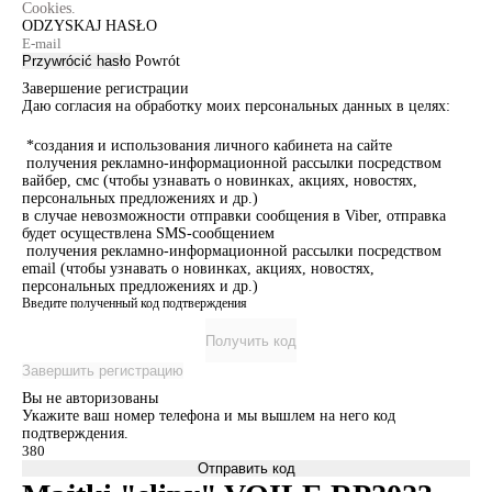
Cookies.
ODZYSKAJ HASŁO
Przywrócić hasło
Powrót
Завершение регистрации
Даю согласия на обработку моих персональных данных в целях:
*создания и использования личного кабинета на сайте
получения рекламно-информационной рассылки посредством
вайбер, смс (чтобы узнавать о новинках, акциях, новостях,
персональных предложениях и др.)
в случае невозможности отправки сообщения в Viber, отправка
будет осуществлена SMS-сообщением
получения рекламно-информационной рассылки посредством
email (чтобы узнавать о новинках, акциях, новостях,
персональных предложениях и др.)
Введите полученный код подтверждения
Получить код
Завершить регистрацию
Вы не авторизованы
Укажите ваш номер телефона и мы вышлем на него код
подтверждения.
Отправить код