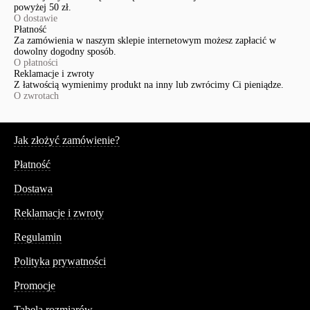
powyżej 50 zł.
O dostawie
Płatność
Za zamówienia w naszym sklepie internetowym możesz zapłacić w
dowolny dogodny sposób.
O płatności
Reklamacje i zwroty
Z łatwością wymienimy produkt na inny lub zwrócimy Ci pieniądze.
O zwrotach
Serwis
Jak złożyć zamówienie?
Płatność
Dostawa
Reklamacje i zwroty
Regulamin
Polityka prywatności
Promocje
Tabela rozmiarów