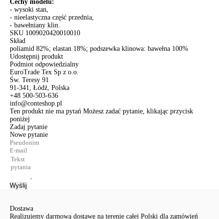
Cechy modelu:
- wysoki stan,
- nieelastyczna część przednia,
- bawełniany klin.
SKU
1009020420010010
Skład
poliamid 82%; elastan 18%; podszewka klinowa: bawełna 100%
Udostępnij produkt
Podmiot odpowiedzialny
EuroTrade Tex Sp z o.o.
Św. Teresy 91
91-341, Łódź, Polska
+48 500-503-636
info@conteshop.pl
Ten produkt nie ma pytań Możesz zadać pytanie, klikając przycisk
poniżej
Zadaj pytanie
Nowe pytanie
Wyślij
Dostawa
Realizujemy darmową dostawę na terenie całej Polski dla zamówień