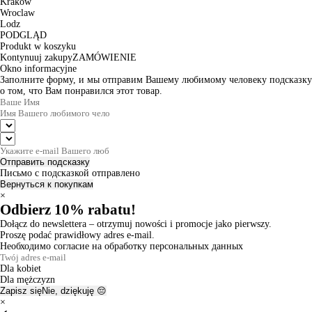
Krakow
Wroclaw
Lodz
PODGLĄD
Produkt w koszyku
Kontynuuj zakupy
ZAMÓWIENIE
Okno informacyjne
Заполните форму, и мы отправим Вашему любимому человеку подсказку
о том, что Вам понравился этот товар.
Отправить подсказку
Письмо с подсказкой отправлено
Вернуться к покупкам
×
Odbierz 10% rabatu!
Dołącz do newslettera – otrzymuj nowości i promocje jako pierwszy.
Proszę podać prawidłowy adres e-mail.
Необходимо согласие на обработку персональных данных
Dla kobiet
Dla mężczyzn
Zapisz się
Nie, dziękuję 😔
×