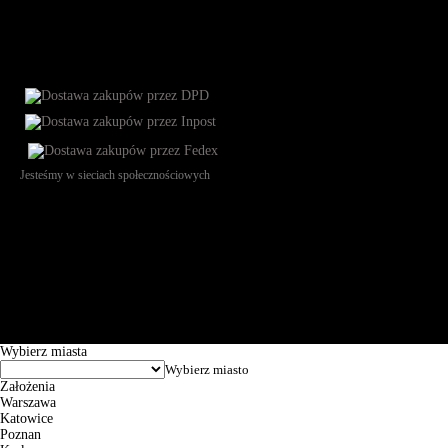
Jesteśmy w sieciach społecznościowych
Św. Teresy 91, 91-341, Łódź, Poland, NIP 732-216-37-57, REGON
101144034, Powszechna Kasa Oszczędności Bank Polski SA, ul.
Puławska 15, 02-515 Warszawa: 30102034080000410205628799.
Godziny pracy: 8:00-16:00 od poniedziałku do piątku. Czas realizacji
zamówienia wynosi od 24h do 2 dni roboczych.
© 2026 EuroTrade Tex Sp. z o.o.
Wybierz miasta
Założenia
Warszawa
Katowice
Poznan