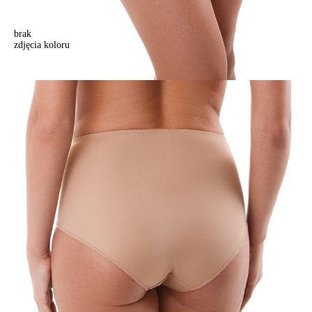
brak
zdjęcia koloru
Majtki "slipy" VOILE RP2023, r.102, cielisty
Majtki "slipy" VOILE RP2023, r.102, cielisty
89,90 zł
Kolory:
BRAK
ZDJĘCIA
BRAK
ZDJĘCIA
BRAK
ZDJĘCIA
BRAK
ZDJĘCIA
Rozmiary:
Tabela rozmiarów
94/S
98/M
102/L
106/XL
110/XXL
114/3XL
118/4XL
Ilość:
-
+