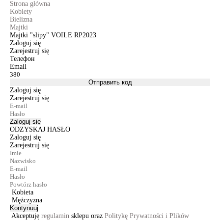
Strona główna
Kobiety
Bielizna
Majtki
Majtki "slipy" VOILE RP2023
Zaloguj się
Zarejestruj się
Телефон
Email
Отправить код
Zaloguj się
Zarejestruj się
Zaloguj się
ODZYSKAJ HASŁO
Zaloguj się
Zarejestruj się
Kobieta
Mężczyzna
Kontynuuj
Akceptuję
regulamin
sklepu oraz
Politykę Prywatności i Plików