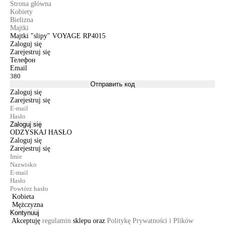
Strona główna
Kobiety
Bielizna
Majtki
Majtki "slipy" VOYAGE RP4015
Zaloguj się
Zarejestruj się
Телефон
Email
Отправить код
Zaloguj się
Zarejestruj się
Zaloguj się
ODZYSKAJ HASŁO
Zaloguj się
Zarejestruj się
Kobieta
Mężczyzna
Kontynuuj
Akceptuję
regulamin
sklepu oraz
Politykę Prywatności i Plików