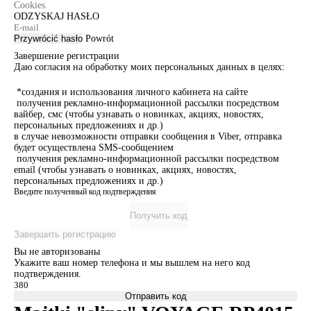
Cookies.
ODZYSKAJ HASŁO
Przywrócić hasło
Powrót
Завершение регистрации
Даю согласия на обработку моих персональных данных в целях:
*создания и использования личного кабинета на сайте
получения рекламно-информационной рассылки посредством
вайбер, смс (чтобы узнавать о новинках, акциях, новостях,
персональных предложениях и др.)
в случае невозможности отправки сообщения в Viber, отправка
будет осуществлена SMS-сообщением
получения рекламно-информационной рассылки посредством
email (чтобы узнавать о новинках, акциях, новостях,
персональных предложениях и др.)
Введите полученный код подтверждения
Получить код
Завершить регистрацию
Вы не авторизованы
Укажите ваш номер телефона и мы вышлем на него код
подтверждения.
Отправить код