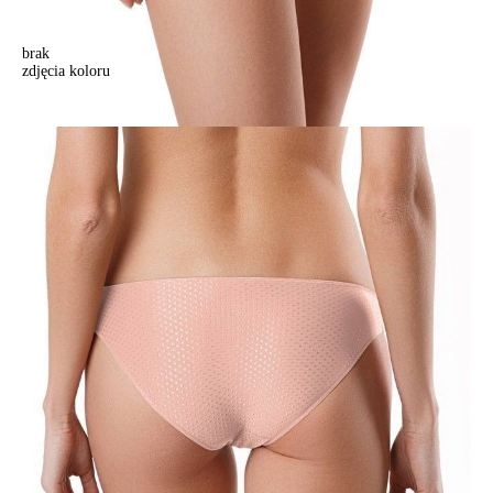
brak
zdjęcia koloru
Majtki "slipy" VOYAGE RP4015, r. 102/L, jasnoróżowy
Majtki "slipy" VOYAGE RP4015, r. 102/L, jasnoróżowy
37,90 zł
Kolory:
BRAK
ZDJĘCIA
BRAK
ZDJĘCIA
BRAK
ZDJĘCIA
BRAK
ZDJĘCIA
Rozmiary:
Tabela rozmiarów
90/XS
94/S
98/M
102/L
106/XL
Ilość:
-
+
DODAJ DO KOSZYKA