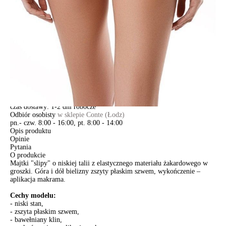
Jak złożyć zamówienie
POWIADOM MNIE O DOSTĘPNOŚCI
ПОЛУЧИТЬ ПО EMAIL
Dostawa
Kurier,
darmowa od 99 zł
czas dostawy: 1-2 dni robocze
Paczkomaty InPost 24/7,
darmowa od 50 zł
czas dostawy: 1-2 dni robocze
Odbiór osobisty
w sklepie Conte (Łodz)
pn.- czw. 8:00 - 16:00, pt. 8:00 - 14:00
Opis produktu
Opinie
Pytania
O produkcie
Majtki "slipy" o niskiej talii z elastycznego materiału żakardowego w
groszki. Góra i dół bielizny zszyty płaskim szwem, wykończenie –
aplikacja makrama.
Cechy modelu:
- niski stan,
- zszyta płaskim szwem,
- bawełniany klin,