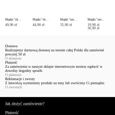
Majtki "slipy" DAY BY DAY RP0001
Majtki "slipy" DAY BY DAY RP0002
Majtki "stringi" DAY BY DAY RP0003
Majtki "stringi" VOYAGE RP5016
49,90 zł
44,90 zł
35,90 zł
19,90 zł
36,90 zł
Dostawa
Realizujemy darmową dostawę na terenie całej Polski dla zamówień
powyżej 50 zł.
O dostawie
Płatność
Za zamówienia w naszym sklepie internetowym możesz zapłacić w
dowolny dogodny sposób.
O płatności
Reklamacje i zwroty
Z łatwością wymienimy produkt na inny lub zwrócimy Ci pieniądze.
O zwrotach
Serwis
Jak złożyć zamówienie?
Płatność