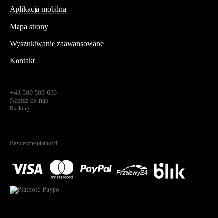
Aplikacja mobilna
Informacja
Mapa strony
Wyszukiwanie zaawansowane
Kontakt
Dane kontaktowe
Św. Teresy 91,
91-341, Łódź, Polska
+48 500 503 636
Napisz do nas
Ranking
4.95
Na podstawie
1823
recenzji
Bezpieczne płatności