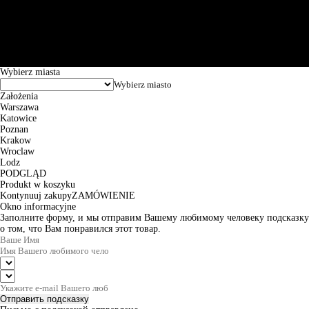
Św. Teresy 91, 91-341, Łódź, Poland, NIP 732-216-37-57, REGON
101144034, Powszechna Kasa Oszczędności Bank Polski SA, ul.
Puławska 15, 02-515 Warszawa: 30102034080000410205628799.
Godziny pracy: 8:00-16:00 od poniedziałku do piątku. Czas realizacji
zamówienia wynosi od 24h do 2 dni roboczych.
© 2026 EuroTrade Tex Sp. z o.o.
Wybierz miasta
Założenia
Warszawa
Katowice
Poznan
Krakow
Wroclaw
Lodz
PODGLĄD
Produkt w koszyku
Kontynuuj zakupy
ZAMÓWIENIE
Okno informacyjne
Заполните форму, и мы отправим Вашему любимому человеку подсказку
о том, что Вам понравился этот товар.
Отправить подсказку