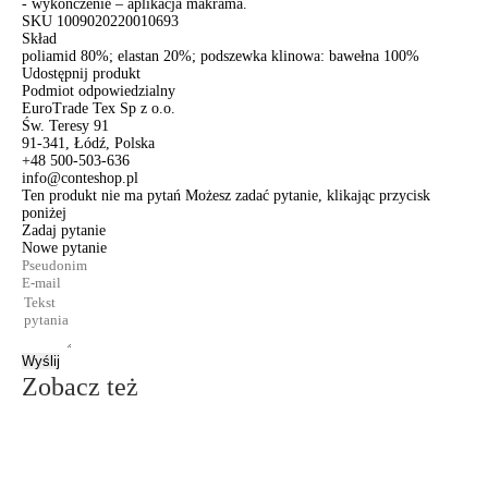
- wykończenie – aplikacja makrama.
SKU
1009020220010693
Skład
poliamid 80%; elastan 20%; podszewka klinowa: bawełna 100%
Udostępnij produkt
Podmiot odpowiedzialny
EuroTrade Tex Sp z o.o.
Św. Teresy 91
91-341, Łódź, Polska
+48 500-503-636
info@conteshop.pl
Ten produkt nie ma pytań Możesz zadać pytanie, klikając przycisk
poniżej
Zadaj pytanie
Nowe pytanie
Wyślij
Zobacz też