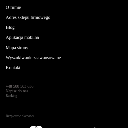
Conteshop
O firmie
Adres sklepu firmowego
Blog
Aplikacja mobilna
Informacja
Mapa strony
Wyszukiwanie zaawansowane
Kontakt
Dane kontaktowe
Św. Teresy 91,
91-341, Łódź, Polska
+48 500 503 636
Napisz do nas
Ranking
4.95
Na podstawie
1825
recenzji
Bezpieczne płatności