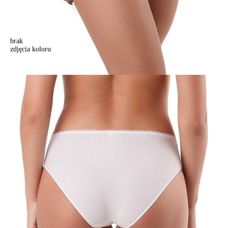
brak
zdjęcia koloru
Majtki "slipy" WEEKEND RP0004, r. 102/L, biały
Majtki "slipy" WEEKEND RP0004, r. 102/L, biały
51,90 zł
Kolory:
BRAK
ZDJĘCIA
BRAK
ZDJĘCIA
BRAK
ZDJĘCIA
BRAK
ZDJĘCIA
BRAK
ZDJĘCIA
BRAK
ZDJĘCIA
BRAK
ZDJĘCIA
Rozmiary:
Tabela rozmiarów
98/M