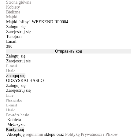
Strona główna
Kobiety
Bielizna
Majtki
Majtki "slipy" WEEKEND RP0004
Zaloguj się
Zarejestruj się
Телефон
Email
Отправить код
Zaloguj się
Zarejestruj się
Zaloguj się
ODZYSKAJ HASŁO
Zaloguj się
Zarejestruj się
Kobieta
Mężczyzna
Kontynuuj
Akceptuję
regulamin
sklepu oraz
Politykę Prywatności i Plików