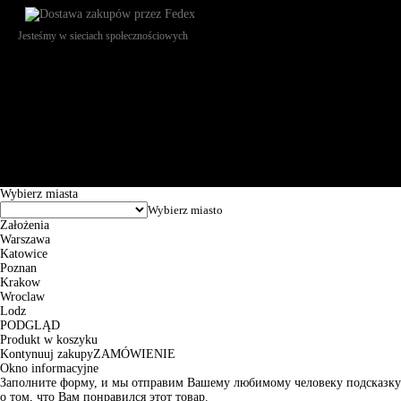
Jesteśmy w sieciach społecznościowych
Św. Teresy 91, 91-341, Łódź, Poland, NIP 732-216-37-57, REGON
101144034, Powszechna Kasa Oszczędności Bank Polski SA, ul.
Puławska 15, 02-515 Warszawa: 30102034080000410205628799.
Godziny pracy: 8:00-16:00 od poniedziałku do piątku. Czas realizacji
zamówienia wynosi od 24h do 2 dni roboczych.
© 2026 EuroTrade Tex Sp. z o.o.
Wybierz miasta
Założenia
Warszawa
Katowice
Poznan
Krakow
Wroclaw
Lodz
PODGLĄD
Produkt w koszyku
Kontynuuj zakupy
ZAMÓWIENIE
Okno informacyjne
Заполните форму, и мы отправим Вашему любимому человеку подсказку
о том, что Вам понравился этот товар.