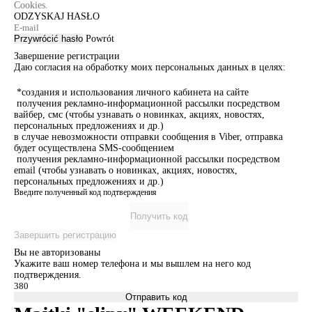
Cookies.
ODZYSKAJ HASŁO
Przywrócić hasło
Powrót
Завершение регистрации
Даю согласия на обработку моих персональных данных в целях:
*создания и использования личного кабинета на сайте
получения рекламно-информационной рассылки посредством
вайбер, смс (чтобы узнавать о новинках, акциях, новостях,
персональных предложениях и др.)
в случае невозможности отправки сообщения в Viber, отправка
будет осуществлена SMS-сообщением
получения рекламно-информационной рассылки посредством
email (чтобы узнавать о новинках, акциях, новостях,
персональных предложениях и др.)
Введите полученный код подтверждения
Получить код
Завершить регистрацию
Вы не авторизованы
Укажите ваш номер телефона и мы вышлем на него код
подтверждения.
Отправить код