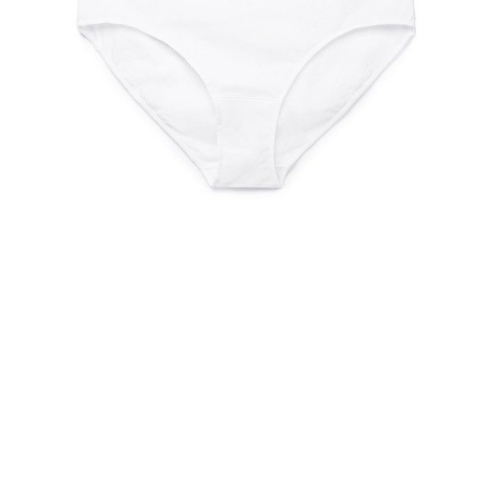
Wysoki poziom komfortu zapewniają funkcjonalne materiały i
wyrafinowane wzornictwo.
Cechy modelu:
- linia środka talii,
- bawełniany klin,
- dół bielizny zszyty płaskim szwem,
- dekoracyjna taśma w górnej krawędzi.
SKU
1009020040010015
Skład
poliamid 85%; elastan 15%; podszewka klinowa: bawełna 100%
Udostępnij produkt
Podmiot odpowiedzialny
EuroTrade Tex Sp z o.o.
Św. Teresy 91
91-341, Łódź, Polska
+48 500-503-636
info@conteshop.pl
Ten produkt nie ma pytań Możesz zadać pytanie, klikając przycisk
poniżej
Zadaj pytanie
Nowe pytanie
Wyślij