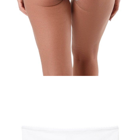
102/L
106/XL
110/XXL
Ilość:
-
+
DODAJ DO KOSZYKA
Jak złożyć zamówienie
POWIADOM MNIE O DOSTĘPNOŚCI
ПОЛУЧИТЬ ПО EMAIL
Dostawa
Kurier,
darmowa od 99 zł
czas dostawy: 1-2 dni robocze
Paczkomaty InPost 24/7,
darmowa od 50 zł
czas dostawy: 1-2 dni robocze
Odbiór osobisty
w sklepie Conte (Łodz)
pn.- czw. 8:00 - 16:00, pt. 8:00 - 14:00
Opis produktu
Opinie
Pytania
O produkcie
Majtki "slipy" WEEKEND – świetny wybór do codziennej bielizny.