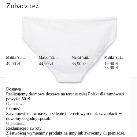
Zobacz też
Majtki "slipy" DAY BY DAY RP0001
Majtki "slipy" DAY BY DAY RP0002
Majtki "stringi" DAY BY DAY RP0003
Majtki "stringi" VOYAGE RP5016
49,90 zł
44,90 zł
35,90 zł
19,90 zł
36,90 zł
Dostawa
Realizujemy darmową dostawę na terenie całej Polski dla zamówień
powyżej 50 zł.
O dostawie
Płatność
Za zamówienia w naszym sklepie internetowym możesz zapłacić w
dowolny dogodny sposób.
O płatności
Reklamacje i zwroty
Z łatwością wymienimy produkt na inny lub zwrócimy Ci pieniądze.