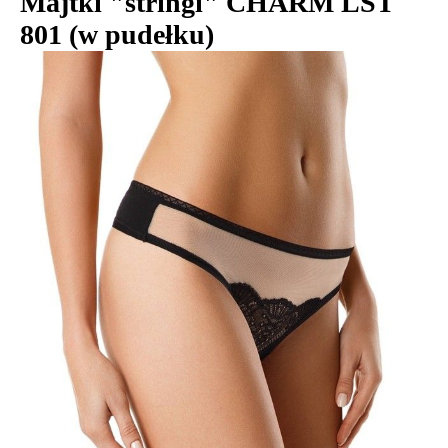
Majtki "stringi" CHARM LST
801 (w pudełku)