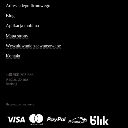
Adres sklepu firmowego
Blog
Aplikacja mobilna
Informacja
Mapa strony
Wyszukiwanie zaawansowane
Kontakt
Dane kontaktowe
Św. Teresy 91,
91-341, Łódź, Polska
+48 500 503 636
Napisz do nas
Ranking
4.95
Na podstawie
1825
recenzji
Bezpieczne płatności