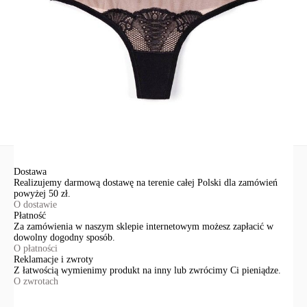
91-341, Łódź, Polska
+48 500-503-636
info@conteshop.pl
Ten produkt nie ma pytań Możesz zadać pytanie, klikając przycisk
poniżej
Zadaj pytanie
Nowe pytanie
Wyślij
Dostawa
Realizujemy darmową dostawę na terenie całej Polski dla zamówień
powyżej 50 zł.
O dostawie
Płatność
Za zamówienia w naszym sklepie internetowym możesz zapłacić w
dowolny dogodny sposób.
O płatności
Reklamacje i zwroty
Z łatwością wymienimy produkt na inny lub zwrócimy Ci pieniądze.
O zwrotach