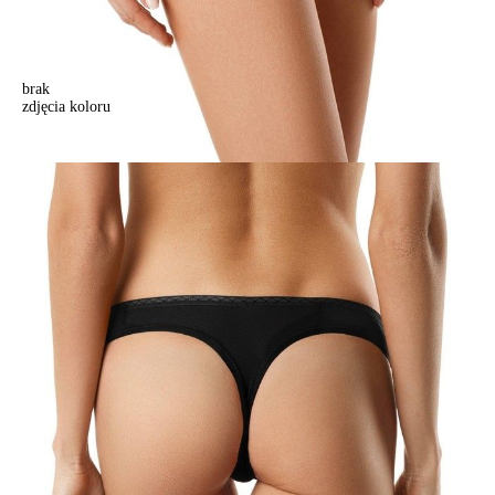
brak
zdjęcia koloru
Majtki "stringi" CHARM LST 801 (w pudełku),r.90, czarny
Majtki "stringi" CHARM LST 801 (w pudełku),r.90, czarny
54,90 zł
Kolory:
BRAK
ZDJĘCIA
Rozmiary:
Tabela rozmiarów
90/XS
94/S
98/M
102/L
Ilość:
-
+
DODAJ DO KOSZYKA
Jak złożyć zamówienie
POWIADOM MNIE O DOSTĘPNOŚCI