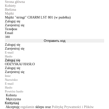
Strona główna
Kobiety
Bielizna
Majtki
Majtki "stringi" CHARM LST 801 (w pudełku)
Zaloguj się
Zarejestruj się
Телефон
Email
Отправить код
Zaloguj się
Zarejestruj się
Zaloguj się
ODZYSKAJ HASŁO
Zaloguj się
Zarejestruj się
Kobieta
Mężczyzna
Kontynuuj
Akceptuję
regulamin
sklepu oraz
Politykę Prywatności i Plików