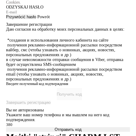
Cookies.
ODZYSKAJ HASŁO
Przywrócić hasło
Powrót
Завершение регистрации
Даю согласия на обработку моих персональных данных в целях:
*создания и использования личного кабинета на сайте
получения рекламно-информационной рассылки посредством
вайбер, смс (чтобы узнавать о новинках, акциях, новостях,
персональных предложениях и др.)
в случае невозможности отправки сообщения в Viber, отправка
будет осуществлена SMS-сообщением
получения рекламно-информационной рассылки посредством
email (чтобы узнавать о новинках, акциях, новостях,
персональных предложениях и др.)
Введите полученный код подтверждения
Получить код
Завершить регистрацию
Вы не авторизованы
Укажите ваш номер телефона и мы вышлем на него код
подтверждения.
Отправить код