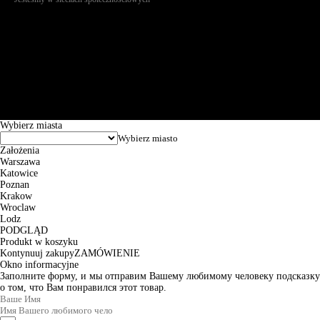
Św. Teresy 91, 91-341, Łódź, Poland, NIP 732-216-37-57, REGON
101144034, Powszechna Kasa Oszczędności Bank Polski SA, ul.
Puławska 15, 02-515 Warszawa: 30102034080000410205628799.
Godziny pracy: 8:00-16:00 od poniedziałku do piątku. Czas realizacji
zamówienia wynosi od 24h do 2 dni roboczych.
© 2026 EuroTrade Tex Sp. z o.o.
Wybierz miasta
Założenia
Warszawa
Katowice
Poznan
Krakow
Wroclaw
Lodz
PODGLĄD
Produkt w koszyku
Kontynuuj zakupy
ZAMÓWIENIE
Okno informacyjne
Заполните форму, и мы отправим Вашему любимому человеку подсказку
о том, что Вам понравился этот товар.