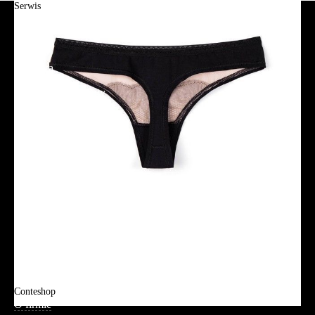
Serwis
Jak złożyć zamówienie?
Płatność
Dostawa
Reklamacje i zwroty
Regulamin
Polityka prywatności
Promocje
Tabela rozmiarów
FAQ
Promocje
Tabela rozmiarów
FAQ
Conteshop
O firmie