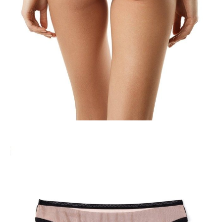
ПОЛУЧИТЬ ПО EMAIL
Dostawa
Kurier,
darmowa od 99 zł
czas dostawy: 1-2 dni robocze
Paczkomaty InPost 24/7,
darmowa od 50 zł
czas dostawy: 1-2 dni robocze
Odbiór osobisty
w sklepie Conte (Łodz)
pn.- czw. 8:00 - 16:00, pt. 8:00 - 14:00
Opis produktu
Opinie
Pytania
O produkcie
Majtki "stringi" - dodaj kobiecości do swojego wyglądu i stwórz
romantyczny nastrój.
Przód majtek wykonany jest z modnej, płóciennej „siatki” z wszytą
koroną. Materiał z tyłu jest praktyczny, dzianina przyjemna dla ciała o
wysokiej zawartości oddychającej bawełny. W pasie wygodna i
elastyczna gumka.
SKU
1007042470180003
Skład
bawełna 45%; poliamid 43%; elastan 12%
Udostępnij produkt
Podmiot odpowiedzialny
EuroTrade Tex Sp z o.o.
Św. Teresy 91