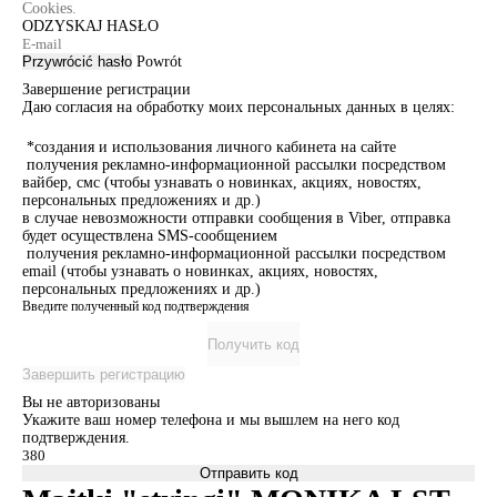
Cookies.
ODZYSKAJ HASŁO
Przywrócić hasło
Powrót
Завершение регистрации
Даю согласия на обработку моих персональных данных в целях:
*создания и использования личного кабинета на сайте
получения рекламно-информационной рассылки посредством
вайбер, смс (чтобы узнавать о новинках, акциях, новостях,
персональных предложениях и др.)
в случае невозможности отправки сообщения в Viber, отправка
будет осуществлена SMS-сообщением
получения рекламно-информационной рассылки посредством
email (чтобы узнавать о новинках, акциях, новостях,
персональных предложениях и др.)
Введите полученный код подтверждения
Получить код
Завершить регистрацию
Вы не авторизованы
Укажите ваш номер телефона и мы вышлем на него код
подтверждения.
Отправить код