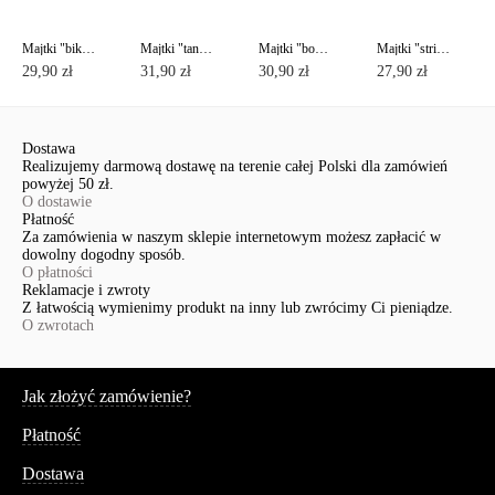
Majtki "bikini" COMFORT LB 571 (na wieszaku)
Majtki "tanga" COMFORT LTA 570 (na wieszaku)
Majtki "bokserki" COMFORT LSH 560 (na wieszaku)
Majtki "stringi" COMFORT LST 569 (na wieszaku)
29,90 zł
31,90 zł
30,90 zł
27,90 zł
Dostawa
Realizujemy darmową dostawę na terenie całej Polski dla zamówień
powyżej 50 zł.
O dostawie
Płatność
Za zamówienia w naszym sklepie internetowym możesz zapłacić w
dowolny dogodny sposób.
O płatności
Reklamacje i zwroty
Z łatwością wymienimy produkt na inny lub zwrócimy Ci pieniądze.
O zwrotach
Serwis
Jak złożyć zamówienie?
Płatność
Dostawa