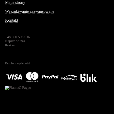
Mapa strony
Wyszukiwanie zaawansowane
Kontakt
Dane kontaktowe
Św. Teresy 91,
91-341, Łódź, Polska
+48 500 503 636
Napisz do nas
Ranking
4.95
Na podstawie
1825
recenzji
Bezpieczne płatności