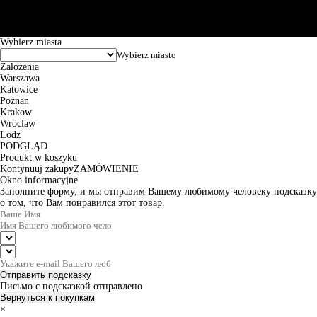
Godziny pracy: 8:00-16:00 od poniedziałku do piątku. Czas realizacji
zamówienia wynosi od 24h do 2 dni roboczych.
© 2026 EuroTrade Tex Sp. z o.o.
Wybierz miasta
Założenia
Warszawa
Katowice
Poznan
Krakow
Wroclaw
Lodz
PODGLĄD
Produkt w koszyku
Kontynuuj zakupy
ZAMÓWIENIE
Okno informacyjne
Заполните форму, и мы отправим Вашему любимому человеку подсказку
о том, что Вам понравился этот товар.
Отправить подсказку
Письмо с подсказкой отправлено
Вернуться к покупкам
×