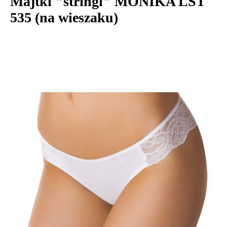
Majtki "stringi" MONIKA LST
535 (na wieszaku)