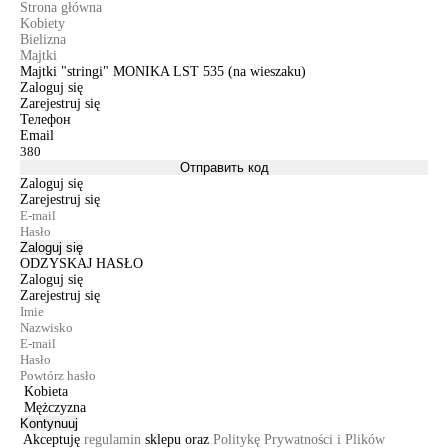
Strona główna
Kobiety
Bielizna
Majtki
Majtki "stringi" MONIKA LST 535 (na wieszaku)
Zaloguj się
Zarejestruj się
Телефон
Email
Отправить код
Zaloguj się
Zarejestruj się
Zaloguj się
ODZYSKAJ HASŁO
Zaloguj się
Zarejestruj się
Kobieta
Mężczyzna
Kontynuuj
Akceptuję
regulamin
sklepu oraz
Politykę Prywatności i Plików