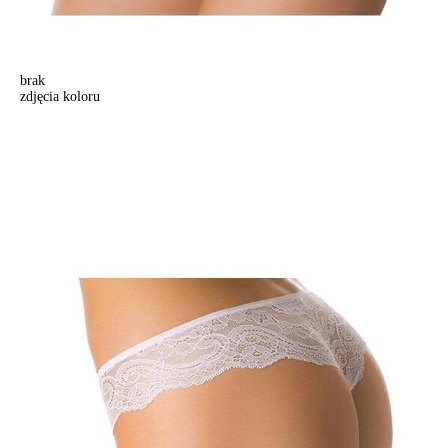
brak
zdjęcia koloru
Majtki "stringi" MONIKA 15С-087ТСП, r. 102/XL, biały
Majtki "stringi" MONIKA 15С-087ТСП, r. 102/XL, biały
42,90 zł
Kolory:
BRAK
ZDJĘCIA
BRAK
ZDJĘCIA
BRAK
ZDJĘCIA
BRAK
ZDJĘCIA
BRAK
ZDJĘCIA
Rozmiary:
Tabela rozmiarów
90/XS
94/S
98/M
102/L
Ilość: