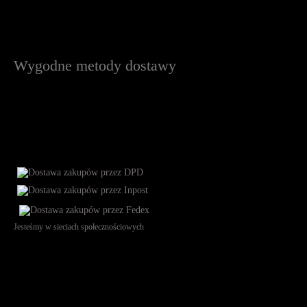
Wygodne metody dostawy
Jesteśmy w sieciach społecznościowych
Św. Teresy 91, 91-341, Łódź, Poland, NIP 732-216-37-57, REGON
101144034, Powszechna Kasa Oszczędności Bank Polski SA, ul.
Puławska 15, 02-515 Warszawa: 30102034080000410205628799.