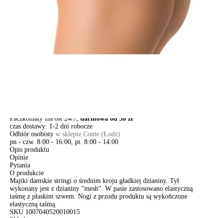
-
+
DODAJ DO KOSZYKA
Jak złożyć zamówienie
POWIADOM MNIE O DOSTĘPNOŚCI
ПОЛУЧИТЬ ПО EMAIL
Dostawa
Kurier,
darmowa od 99 zł
czas dostawy: 1-2 dni robocze
Paczkomaty InPost 24/7,
darmowa od 50 zł
czas dostawy: 1-2 dni robocze
Odbiór osobisty
w sklepie Conte (Łodz)
pn.- czw. 8:00 - 16:00, pt. 8:00 - 14:00
Opis produktu
Opinie
Pytania
O produkcie
Majtki damskie stringi o średnim kroju gładkiej dzianiny. Tył
wykonany jest z dzianiny "mesh". W pasie zastosowano elastyczną
taśmę z płaskim szwem. Nogi z przodu produktu są wykończone
elastyczną taśmą.
SKU
1007040520010015