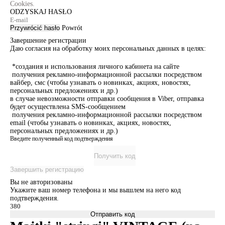
Cookies.
ODZYSKAJ HASŁO
Przywrócić hasło
Powrót
Завершение регистрации
Даю согласия на обработку моих персональных данных в целях:
*создания и использования личного кабинета на сайте
получения рекламно-информационной рассылки посредством
вайбер, смс (чтобы узнавать о новинках, акциях, новостях,
персональных предложениях и др.)
в случае невозможности отправки сообщения в Viber, отправка
будет осуществлена SMS-сообщением
получения рекламно-информационной рассылки посредством
email (чтобы узнавать о новинках, акциях, новостях,
персональных предложениях и др.)
Введите полученный код подтверждения
Получить код
Завершить регистрацию
Вы не авторизованы
Укажите ваш номер телефона и мы вышлем на него код
подтверждения.
Отправить код