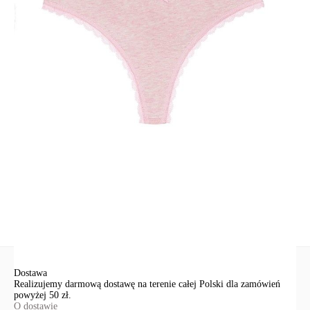
Majtki ozdobione są elastyczną koronką, która nie pozostawia śladów
na ciele, a także zgrabną kokardą na środku.
SKU
1007042080180021
Skład
bawełna 92%; elastan 8%
Udostępnij produkt
Podmiot odpowiedzialny
EuroTrade Tex Sp z o.o.
Św. Teresy 91
91-341, Łódź, Polska
+48 500-503-636
info@conteshop.pl
Ten produkt nie ma pytań Możesz zadać pytanie, klikając przycisk
poniżej
Zadaj pytanie
Nowe pytanie
Wyślij
Dostawa
Realizujemy darmową dostawę na terenie całej Polski dla zamówień
powyżej 50 zł.
O dostawie