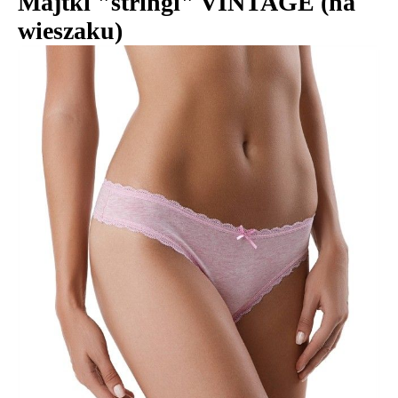
Majtki "stringi" VINTAGE (na
wieszaku)