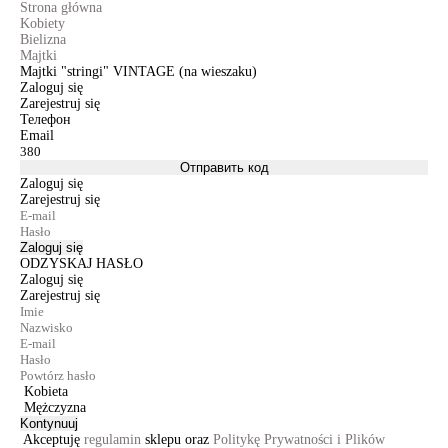
Strona główna
Kobiety
Bielizna
Majtki
Majtki "stringi" VINTAGE (na wieszaku)
Zaloguj się
Zarejestruj się
Телефон
Email
Отправить код
Zaloguj się
Zarejestruj się
Zaloguj się
ODZYSKAJ HASŁO
Zaloguj się
Zarejestruj się
Kobieta
Mężczyzna
Kontynuuj
Akceptuję
regulamin
sklepu oraz
Politykę Prywatności i Plików