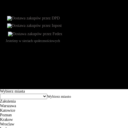
Jesteśmy w sieciach społecznościowych
Św. Teresy 91, 91-341, Łódź, Poland, NIP 732-216-37-57, REGON
101144034, Powszechna Kasa Oszczędności Bank Polski SA, ul.
Puławska 15, 02-515 Warszawa: 30102034080000410205628799.
Godziny pracy: 8:00-16:00 od poniedziałku do piątku. Czas realizacji
zamówienia wynosi od 24h do 2 dni roboczych.
© 2026 EuroTrade Tex Sp. z o.o.
Wybierz miasta
Założenia
Warszawa
Katowice
Poznan
Krakow
Wroclaw