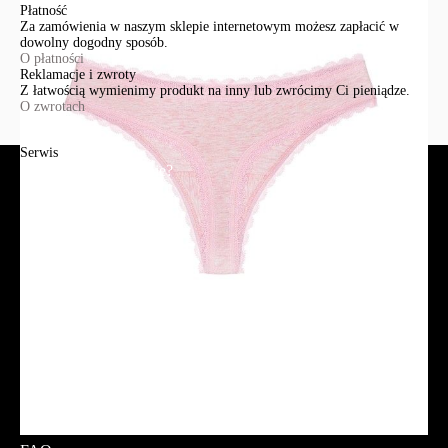
Płatność
Za zamówienia w naszym sklepie internetowym możesz zapłacić w
dowolny dogodny sposób.
O płatności
Reklamacje i zwroty
Z łatwością wymienimy produkt na inny lub zwrócimy Ci pieniądze.
O zwrotach
Serwis
Jak złożyć zamówienie?
Płatność
Dostawa
Reklamacje i zwroty
Regulamin
Polityka prywatności
Promocje
Tabela rozmiarów