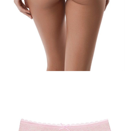
-
+
DODAJ DO KOSZYKA
Jak złożyć zamówienie
POWIADOM MNIE O DOSTĘPNOŚCI
ПОЛУЧИТЬ ПО EMAIL
Dostawa
Kurier,
darmowa od 99 zł
czas dostawy: 1-2 dni robocze
Paczkomaty InPost 24/7,
darmowa od 50 zł
czas dostawy: 1-2 dni robocze
Odbiór osobisty
w sklepie Conte (Łodz)
pn.- czw. 8:00 - 16:00, pt. 8:00 - 14:00
Opis produktu
Opinie
Pytania
O produkcie
Wdzięczna bawełna majtek stringi idealnie uzupełnia podstawową
garderobę bieliźnianą.
Miękki, „oddychający”, wygodny, doskonale dopasowujący się do
kształtu, ten model można bezpiecznie nosić nawet pod najbardziej
ciasnymi rzeczami i być pewnym jego atrakcyjności.