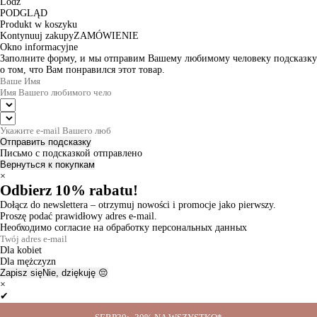
Lodz
PODGLĄD
Produkt w koszyku
Kontynuuj zakupy
ZAMÓWIENIE
Okno informacyjne
Заполните форму, и мы отправим Вашему любимому человеку подсказку
о том, что Вам понравился этот товар.
Отправить подсказку
Письмо с подсказкой отправлено
Вернуться к покупкам
×
Odbierz 10% rabatu!
Dołącz do newslettera – otrzymuj nowości i promocje jako pierwszy.
Proszę podać prawidłowy adres e-mail.
Необходимо согласие на обработку персональных данных
Dla kobiet
Dla mężczyzn
Zapisz się
Nie, dziękuję 😔
×
✔
Thanks for the subscription!