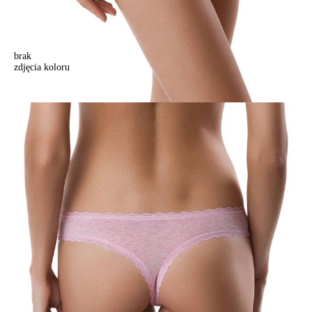
brak
zdjęcia koloru
Majtki "stringi" VINTAGE 17С-465ТСП (na wieszaku),r.90, różowy
Majtki "stringi" VINTAGE 17С-465ТСП (na wieszaku),r.90, różowy
41,90 zł
Kolory:
BRAK
ZDJĘCIA
BRAK
ZDJĘCIA
BRAK
ZDJĘCIA
BRAK
ZDJĘCIA
BRAK
ZDJĘCIA
Rozmiary:
Tabela rozmiarów
90/XS
94/S
98/M
102/L
Ilość: