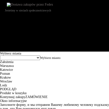
Jesteśmy w sieciach społecznościowych
Św. Teresy 91, 91-341, Łódź, Poland, NIP 732-216-37-57, REGON
101144034, Powszechna Kasa Oszczędności Bank Polski SA, ul.
Puławska 15, 02-515 Warszawa: 30102034080000410205628799.
Godziny pracy: 8:00-16:00 od poniedziałku do piątku. Czas realizacji
zamówienia wynosi od 24h do 2 dni roboczych.
© 2026 EuroTrade Tex Sp. z o.o.
Wybierz miasta
Założenia
Warszawa
Katowice
Poznan
Krakow
Wroclaw
Lodz
PODGLĄD
Produkt w koszyku
Kontynuuj zakupy
ZAMÓWIENIE
Okno informacyjne
Заполните форму, и мы отправим Вашему любимому человеку подсказку
о том, что Вам понравился этот товар.