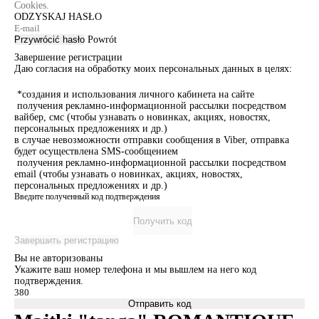
Cookies.
ODZYSKAJ HASŁO
Przywrócić hasło
Powrót
Завершение регистрации
Даю согласия на обработку моих персональных данных в целях:
*создания и использования личного кабинета на сайте
получения рекламно-информационной рассылки посредством
вайбер, смс (чтобы узнавать о новинках, акциях, новостях,
персональных предложениях и др.)
в случае невозможности отправки сообщения в Viber, отправка
будет осуществлена SMS-сообщением
получения рекламно-информационной рассылки посредством
email (чтобы узнавать о новинках, акциях, новостях,
персональных предложениях и др.)
Введите полученный код подтверждения
Получить код
Завершить регистрацию
Вы не авторизованы
Укажите ваш номер телефона и мы вышлем на него код
подтверждения.
Отправить код