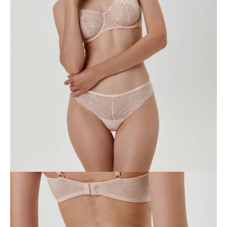
klasycznego romantycznego wizerunku. Ażurowa koronka z uroczym
kwiatowym wzorem podkreśla kobiecość, a siateczkowy materiał z
połyskiem, ozdobne wstążki i haftowane aplikacje elegancko
uzupełniają delikatny wizerunek.
Cechy modelu:
- z niskim stanem,
- tylna część z podwójnej siatki,
- bawełniany klin.
SKU
1009020270010693
Skład
poliamid 90%; elastan 10%; podszewka klinowa: bawełna 100%
Udostępnij produkt
Podmiot odpowiedzialny
EuroTrade Tex Sp z o.o.
Św. Teresy 91
91-341, Łódź, Polska
+48 500-503-636
info@conteshop.pl
Ten produkt nie ma pytań Możesz zadać pytanie, klikając przycisk
poniżej
Zadaj pytanie
Nowe pytanie