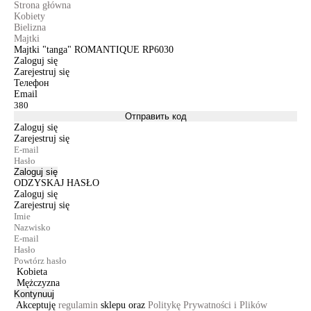
Strona główna
Kobiety
Bielizna
Majtki
Majtki "tanga" ROMANTIQUE RP6030
Zaloguj się
Zarejestruj się
Телефон
Email
Отправить код
Zaloguj się
Zarejestruj się
Zaloguj się
ODZYSKAJ HASŁO
Zaloguj się
Zarejestruj się
Kobieta
Mężczyzna
Kontynuuj
Akceptuję
regulamin
sklepu oraz
Politykę Prywatności i Plików