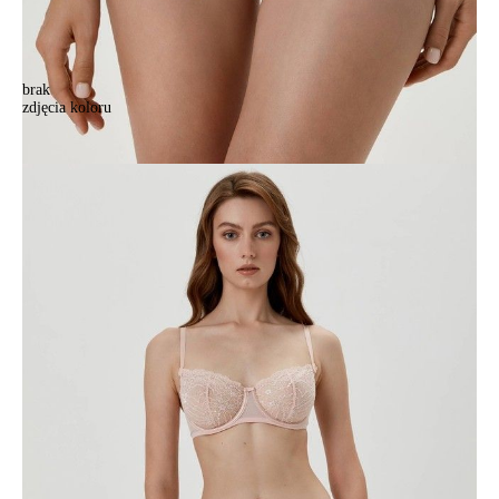
brak
zdjęcia koloru
Majtki "tanga" ROMANTIQUE RRP6030,, r. 102, jasnoróżowy
Majtki "tanga" ROMANTIQUE RRP6030,, r. 102, jasnoróżowy
46,90 zł
43%
26,90 zł
Kolory:
BRAK
ZDJĘCIA
BRAK
ZDJĘCIA
BRAK
ZDJĘCIA
BRAK
ZDJĘCIA
BRAK
ZDJĘCIA
BRAK
ZDJĘCIA
Rozmiary:
Tabela rozmiarów
90/XS