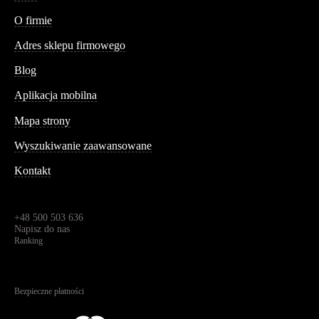
Conteshop
O firmie
Adres sklepu firmowego
Blog
Aplikacja mobilna
Informacja
Mapa strony
Wyszukiwanie zaawansowane
Kontakt
Dane kontaktowe
Św. Teresy 91,
91-341, Łódź, Polska
+48 500 503 636
Napisz do nas
Ranking
4.95
Na podstawie
1823
recenzji
Bezpieczne płatności