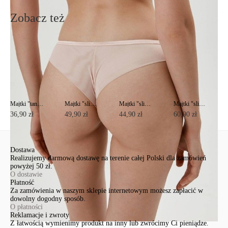
Wyślij
Zobacz też
Majtki "tanga" WEEKEND RP0007
Majtki "slipy" DAY BY DAY RP0001
Majtki "slipy" DAY BY DAY RP0002
Majtki "slipy" RENDEZVOUS RP2012
36,90 zł
49,90 zł
44,90 zł
60,90 zł
Dostawa
Realizujemy darmową dostawę na terenie całej Polski dla zamówień
powyżej 50 zł.
O dostawie
Płatność
Za zamówienia w naszym sklepie internetowym możesz zapłacić w
dowolny dogodny sposób.
O płatności
Reklamacje i zwroty
Z łatwością wymienimy produkt na inny lub zwrócimy Ci pieniądze.