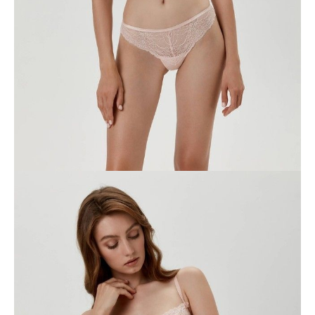
94/S
98/M
102/L
Ilość:
-
+
DODAJ DO KOSZYKA
Jak złożyć zamówienie
POWIADOM MNIE O DOSTĘPNOŚCI
ПОЛУЧИТЬ ПО EMAIL
Dostawa
Kurier,
darmowa od 99 zł
czas dostawy: 1-2 dni robocze
Paczkomaty InPost 24/7,
darmowa od 50 zł
czas dostawy: 1-2 dni robocze
Odbiór osobisty
w sklepie Conte (Łodz)
pn.- czw. 8:00 - 16:00, pt. 8:00 - 14:00
Opis produktu
Opinie
Pytania
O produkcie
Majtki "tanga" ROMANTIQUE ucieleśniają wszystkie cechy