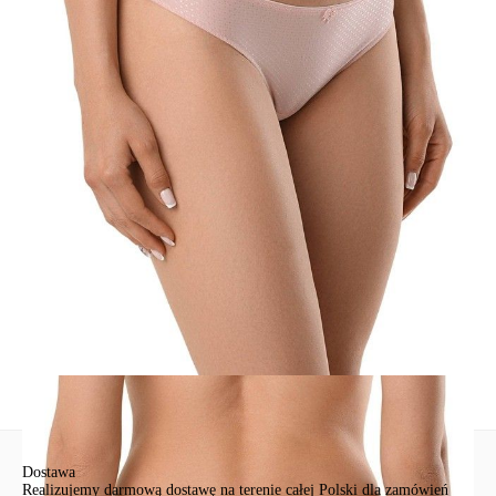
Korzyści modelu:
- z niskim stanem;
- bawełniany klin;
- dół bielizny zszyty płaskim szwem.
SKU
1009020520010693
Skład
poliamid 80%; elastan 20%; podszewka klinowa: bawełna 100%
Udostępnij produkt
Podmiot odpowiedzialny
EuroTrade Tex Sp z o.o.
Św. Teresy 91
91-341, Łódź, Polska
+48 500-503-636
info@conteshop.pl
Ten produkt nie ma pytań Możesz zadać pytanie, klikając przycisk
poniżej
Zadaj pytanie
Nowe pytanie
Wyślij
Dostawa
Realizujemy darmową dostawę na terenie całej Polski dla zamówień