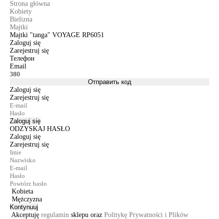
Strona główna
Kobiety
Bielizna
Majtki
Majtki "tanga" VOYAGE RP6051
Zaloguj się
Zarejestruj się
Телефон
Email
Отправить код
Zaloguj się
Zarejestruj się
Zaloguj się
ODZYSKAJ HASŁO
Zaloguj się
Zarejestruj się
Kobieta
Mężczyzna
Kontynuuj
Akceptuję
regulamin
sklepu oraz
Politykę Prywatności i Plików