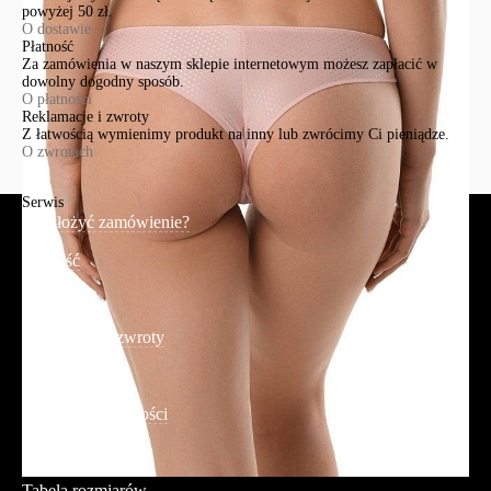
powyżej 50 zł.
O dostawie
Płatność
Za zamówienia w naszym sklepie internetowym możesz zapłacić w
dowolny dogodny sposób.
O płatności
Reklamacje i zwroty
Z łatwością wymienimy produkt na inny lub zwrócimy Ci pieniądze.
O zwrotach
Serwis
Jak złożyć zamówienie?
Płatność
Dostawa
Reklamacje i zwroty
Regulamin
Polityka prywatności
Promocje
Tabela rozmiarów