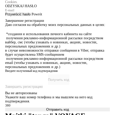
Cookies.
ODZYSKAJ HASŁO
Przywrócić hasło
Powrót
Завершение регистрации
Даю согласия на обработку моих персональных данных в целях:
*создания и использования личного кабинета на сайте
получения рекламно-информационной рассылки посредством
вайбер, смс (чтобы узнавать о новинках, акциях, новостях,
персональных предложениях и др.)
в случае невозможности отправки сообщения в Viber, отправка
будет осуществлена SMS-сообщением
получения рекламно-информационной рассылки посредством
email (чтобы узнавать о новинках, акциях, новостях,
персональных предложениях и др.)
Введите полученный код подтверждения
Получить код
Завершить регистрацию
Вы не авторизованы
Укажите ваш номер телефона и мы вышлем на него код
подтверждения.
Отправить код