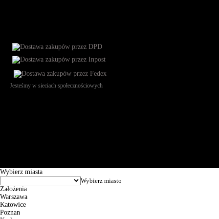
Jesteśmy w sieciach społecznościowych
Św. Teresy 91, 91-341, Łódź, Poland, NIP 732-216-37-57, REGON
101144034, Powszechna Kasa Oszczędności Bank Polski SA, ul.
Puławska 15, 02-515 Warszawa: 30102034080000410205628799.
Godziny pracy: 8:00-16:00 od poniedziałku do piątku. Czas realizacji
zamówienia wynosi od 24h do 2 dni roboczych.
© 2026 EuroTrade Tex Sp. z o.o.
Wybierz miasta
Założenia
Warszawa
Katowice
Poznan