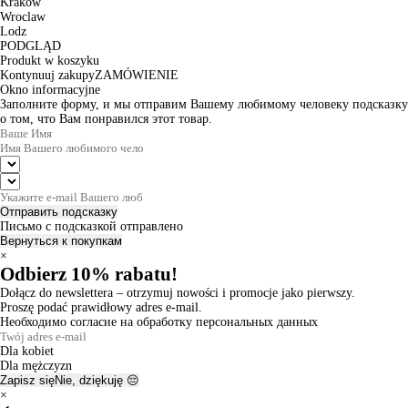
Krakow
Wroclaw
Lodz
PODGLĄD
Produkt w koszyku
Kontynuuj zakupy
ZAMÓWIENIE
Okno informacyjne
Заполните форму, и мы отправим Вашему любимому человеку подсказку
о том, что Вам понравился этот товар.
Отправить подсказку
Письмо с подсказкой отправлено
Вернуться к покупкам
×
Odbierz 10% rabatu!
Dołącz do newslettera – otrzymuj nowości i promocje jako pierwszy.
Proszę podać prawidłowy adres e-mail.
Необходимо согласие на обработку персональных данных
Dla kobiet
Dla mężczyzn
Zapisz się
Nie, dziękuję 😔
×