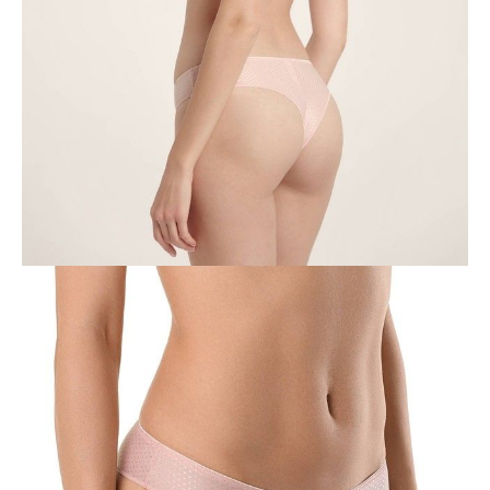
-
+
DODAJ DO KOSZYKA
Jak złożyć zamówienie
POWIADOM MNIE O DOSTĘPNOŚCI
ПОЛУЧИТЬ ПО EMAIL
Dostawa
Kurier,
darmowa od 99 zł
czas dostawy: 1-2 dni robocze
Paczkomaty InPost 24/7,
darmowa od 50 zł
czas dostawy: 1-2 dni robocze
Odbiór osobisty
w sklepie Conte (Łodz)
pn.- czw. 8:00 - 16:00, pt. 8:00 - 14:00
Opis produktu
Opinie
Pytania
O produkcie
Majtki "tanga" VOYAGE wyróżniają je czyste linie i wyjątkowy
komfort. Wykonane z tkaniny z delikatnym żakardowym wzorem w
kropki i ozdobioną aplikacją z makramy majtki pomogą stworzyć
zarówno prosty, jak i wyrafinowany wygląd.