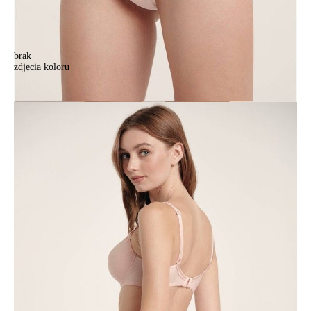
brak
zdjęcia koloru
Majtki "tanga" VOYAGE RP6051, r.102, jasnoróżowy
Majtki "tanga" VOYAGE RP6051, r.102, jasnoróżowy
42,90 zł
Kolory:
BRAK
ZDJĘCIA
BRAK
ZDJĘCIA
BRAK
ZDJĘCIA
BRAK
ZDJĘCIA
BRAK
ZDJĘCIA
Rozmiary:
Tabela rozmiarów
90/XS
94/S
98/M
102/L
Ilość: