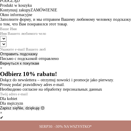
PODGLĄD
Produkt w koszyku
Kontynuuj zakupy
ZAMÓWIENIE
Okno informacyjne
Заполните форму, и мы отправим Вашему любимому человеку подсказку
о том, что Вам понравился этот товар.
Отправить подсказку
Письмо с подсказкой отправлено
Вернуться к покупкам
×
Odbierz 10% rabatu!
Dołącz do newslettera – otrzymuj nowości i promocje jako pierwszy.
Proszę podać prawidłowy adres e-mail.
Необходимо согласие на обработку персональных данных
Dla kobiet
Dla mężczyzn
Zapisz się
Nie, dziękuję 😔
×
✔
Thanks for the subscription!
SERP30: -30% NA WSZYSTKO*
Ok