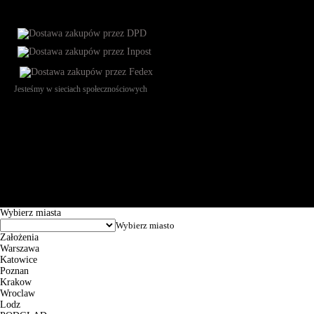
Jesteśmy w sieciach społecznościowych
Św. Teresy 91, 91-341, Łódź, Poland, NIP 732-216-37-57, REGON
101144034, Powszechna Kasa Oszczędności Bank Polski SA, ul.
Puławska 15, 02-515 Warszawa: 30102034080000410205628799.
Godziny pracy: 8:00-16:00 od poniedziałku do piątku. Czas realizacji
zamówienia wynosi od 24h do 2 dni roboczych.
© 2026 EuroTrade Tex Sp. z o.o.
Wybierz miasta
Założenia
Warszawa
Katowice
Poznan
Krakow
Wroclaw
Lodz