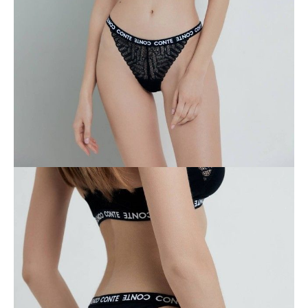
ПОЛУЧИТЬ ПО EMAIL
Dostawa
Kurier,
darmowa od 99 zł
czas dostawy: 1-2 dni robocze
Paczkomaty InPost 24/7,
darmowa od 50 zł
czas dostawy: 1-2 dni robocze
Odbiór osobisty
w sklepie Conte (Łodz)
pn.- czw. 8:00 - 16:00, pt. 8:00 - 14:00
Opis produktu
Opinie
Pytania
O produkcie
Teksturowana elastyczna koronka o wytwornym geometrycznym
wzorze, miękka i wygodna bawełna, idealne dopasowanie – w bieliźnie
Connected poczujesz się elegancko i jednocześnie komfortowo.
Cechy modelu:
· tanga,
· linia do połowy talii z gumką z logo Conte,
· wykończony elastycznymi nogawkami,
· wysokiej jakości bawełna,
· tył z geometrycznej koronki,
· zachowuje kształt i kolor po wielu praniach
· zachowanie kształtu i koloru przy jednoczesnym przestrzeganiu
zaleceń pielęgnacyjnych,