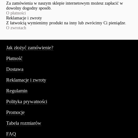
Za zamówienia w naszym sklepie internetowym możesz zapłacić w
dowolny dogodny sposób.
O płatności
Reklamacje i zwroty
Z łatwością wymienimy produkt na inny lub zwrócimy Ci pieniądze.
O zwrotach
Serwis
Jak złożyć zamówienie?
Płatność
Dostawa
Reklamacje i zwroty
Regulamin
Polityka prywatności
Promocje
Tabela rozmiarów
FAQ