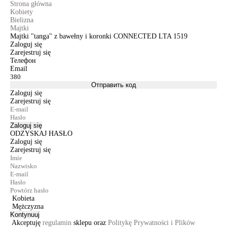
Strona główna
Kobiety
Bielizna
Majtki
Majtki "tanga" z bawełny i koronki CONNECTED LTA 1519
Zaloguj się
Zarejestruj się
Телефон
Email
Отправить код
Zaloguj się
Zarejestruj się
Zaloguj się
ODZYSKAJ HASŁO
Zaloguj się
Zarejestruj się
Kobieta
Mężczyzna
Kontynuuj
Akceptuję
regulamin
sklepu oraz
Politykę Prywatności i Plików