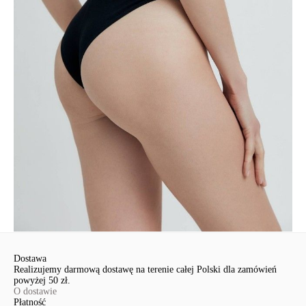
· zaprojektowany z myślą o Twojej wygodzie i pewności siebie.
SKU
1007044900180588
Skład
bawełna 68%, poliamid 26%, elastan 6%
Udostępnij produkt
Podmiot odpowiedzialny
EuroTrade Tex Sp z o.o.
Św. Teresy 91
91-341, Łódź, Polska
+48 500-503-636
info@conteshop.pl
Ten produkt nie ma pytań Możesz zadać pytanie, klikając przycisk
poniżej
Zadaj pytanie
Nowe pytanie
Wyślij
Dostawa
Realizujemy darmową dostawę na terenie całej Polski dla zamówień
powyżej 50 zł.
O dostawie
Płatność