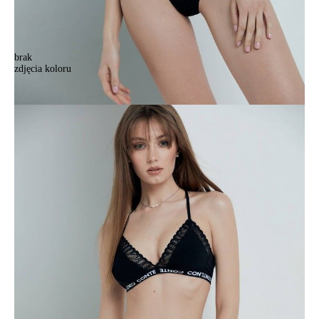
brak
zdjęcia koloru
Majtki damskie CE CONNECTED LTA 1520, r.90/XS, czarny
Majtki damskie CE CONNECTED LTA 1520, r.90/XS, czarny
53,90 zł
Kolory:
BRAK
ZDJĘCIA
Rozmiary:
Tabela rozmiarów
90/XS
94/S
98/M
102/L
Ilość:
-
+
DODAJ DO KOSZYKA
Jak złożyć zamówienie
POWIADOM MNIE O DOSTĘPNOŚCI