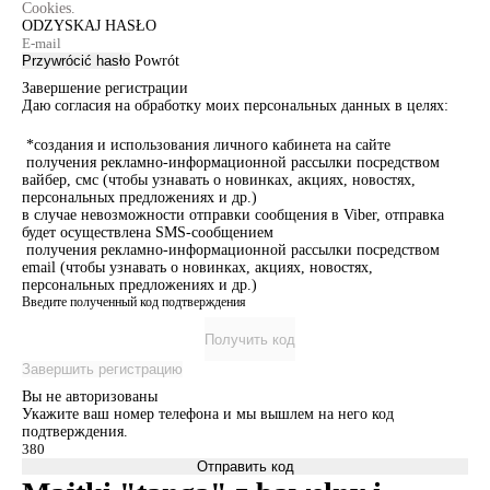
Cookies.
ODZYSKAJ HASŁO
Przywrócić hasło
Powrót
Завершение регистрации
Даю согласия на обработку моих персональных данных в целях:
*создания и использования личного кабинета на сайте
получения рекламно-информационной рассылки посредством
вайбер, смс (чтобы узнавать о новинках, акциях, новостях,
персональных предложениях и др.)
в случае невозможности отправки сообщения в Viber, отправка
будет осуществлена SMS-сообщением
получения рекламно-информационной рассылки посредством
email (чтобы узнавать о новинках, акциях, новостях,
персональных предложениях и др.)
Введите полученный код подтверждения
Получить код
Завершить регистрацию
Вы не авторизованы
Укажите ваш номер телефона и мы вышлем на него код
подтверждения.
Отправить код