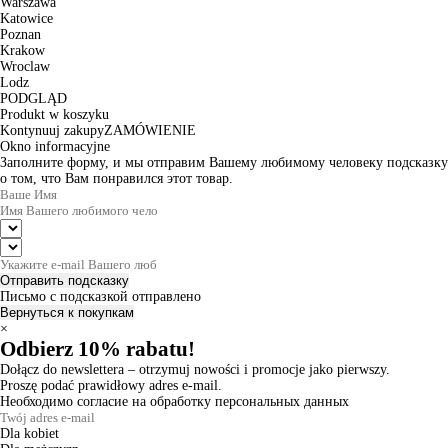
Warszawa
Katowice
Poznan
Krakow
Wroclaw
Lodz
PODGLĄD
Produkt w koszyku
Kontynuuj zakupy
ZAMÓWIENIE
Okno informacyjne
Заполните форму, и мы отправим Вашему любимому человеку подсказку
о том, что Вам понравился этот товар.
Отправить подсказку
Письмо с подсказкой отправлено
Вернуться к покупкам
×
Odbierz 10% rabatu!
Dołącz do newslettera – otrzymuj nowości i promocje jako pierwszy.
Proszę podać prawidłowy adres e-mail.
Необходимо согласие на обработку персональных данных
Dla kobiet