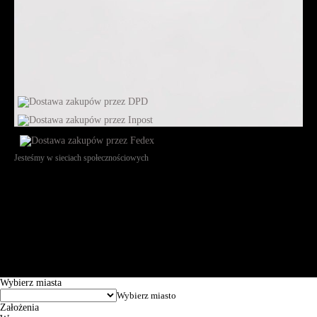
Jesteśmy w sieciach społecznościowych
Św. Teresy 91, 91-341, Łódź, Poland, NIP 732-216-37-57, REGON
101144034, Powszechna Kasa Oszczędności Bank Polski SA, ul.
Puławska 15, 02-515 Warszawa: 30102034080000410205628799.
Godziny pracy: 8:00-16:00 od poniedziałku do piątku. Czas realizacji
zamówienia wynosi od 24h do 2 dni roboczych.
© 2026 EuroTrade Tex Sp. z o.o.
Wybierz miasta
Założenia