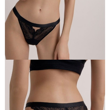
DODAJ DO KOSZYKA
Jak złożyć zamówienie
POWIADOM MNIE O DOSTĘPNOŚCI
ПОЛУЧИТЬ ПО EMAIL
Dostawa
Kurier,
darmowa od 99 zł
czas dostawy: 1-2 dni robocze
Paczkomaty InPost 24/7,
darmowa od 50 zł
czas dostawy: 1-2 dni robocze
Odbiór osobisty
w sklepie Conte (Łodz)
pn.- czw. 8:00 - 16:00, pt. 8:00 - 14:00
Opis produktu
Opinie
Pytania
O produkcie
Uwodzicielska seria Jasmine z teksturowanej koronki i bawełny to
niezawodny sposób na stworzenie bielizny, która sprawi, że będziesz
wyglądać pięknie, a jednocześnie czuć się tak komfortowo, jakbyś
wybrała podstawowy komplet.
Cechy modelu:
•tanga,