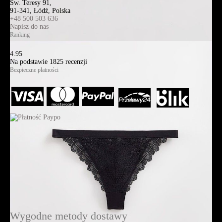
Św. Teresy 91,
91-341, Łódź, Polska
+48 500 503 636
Napisz do nas
Ranking
4.95
Na podstawie
1825
recenzji
Bezpieczne płatności
Wygodne metody dostawy