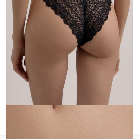
• środkowa talia,
• szeroki elastyczny pas,
• fantazyjne wycięcie z przodu,
• bawełniana wstawka z przodu,
• luksusowa teksturowana koronka,
• zachowanie kształtu i koloru przy przestrzeganiu zaleceń
pielęgnacyjnych.
SKU
1007046250180588
Skład
полиамид 55%, хлопок 35%, эластан 10%
Udostępnij produkt
Podmiot odpowiedzialny
EuroTrade Tex Sp z o.o.
Św. Teresy 91
91-341, Łódź, Polska
+48 500-503-636
info@conteshop.pl
Ten produkt nie ma pytań Możesz zadać pytanie, klikając przycisk
poniżej
Zadaj pytanie
Nowe pytanie
Wyślij