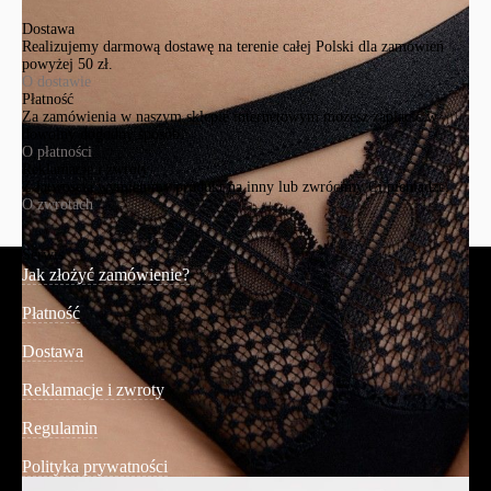
Dostawa
Realizujemy darmową dostawę na terenie całej Polski dla zamówień
powyżej 50 zł.
O dostawie
Płatność
Za zamówienia w naszym sklepie internetowym możesz zapłacić w
dowolny dogodny sposób.
O płatności
Reklamacje i zwroty
Z łatwością wymienimy produkt na inny lub zwrócimy Ci pieniądze.
O zwrotach
Serwis
Jak złożyć zamówienie?
Płatność
Dostawa
Reklamacje i zwroty
Regulamin
Polityka prywatności