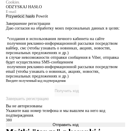
Cookies.
ODZYSKAJ HASŁO
Przywrócić hasło
Powrót
Завершение регистрации
Даю согласия на обработку моих персональных данных в целях:
*создания и использования личного кабинета на сайте
получения рекламно-информационной рассылки посредством
вайбер, смс (чтобы узнавать о новинках, акциях, новостях,
персональных предложениях и др.)
в случае невозможности отправки сообщения в Viber, отправка
будет осуществлена SMS-сообщением
получения рекламно-информационной рассылки посредством
email (чтобы узнавать о новинках, акциях, новостях,
персональных предложениях и др.)
Введите полученный код подтверждения
Получить код
Завершить регистрацию
Вы не авторизованы
Укажите ваш номер телефона и мы вышлем на него код
подтверждения.
Отправить код