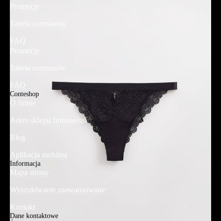
Promocje
Tabela rozmiarów
FAQ
Promocje
Tabela rozmiarów
FAQ
Conteshop
O firmie
Adres sklepu firmowego
Blog
Aplikacja mobilna
Informacja
Mapa strony
Wyszukiwanie zaawansowane
Kontakt
Dane kontaktowe