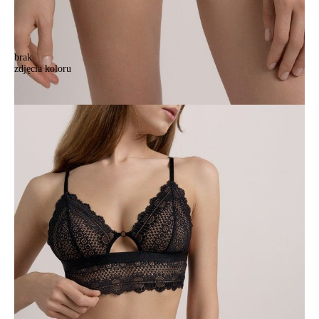
brak
zdjęcia koloru
Majtki damskie CONTE ELEGANT JASMINE LTA 2516, r.90/XS,
czarny
Majtki damskie CONTE ELEGANT JASMINE LTA 2516, r.90/XS,
czarny
59,90 zł
Kolory:
BRAK
ZDJĘCIA
BRAK
ZDJĘCIA
BRAK
ZDJĘCIA
Rozmiary:
Tabela rozmiarów
90/XS
94/S
98/M
102/L
Ilość:
-
+