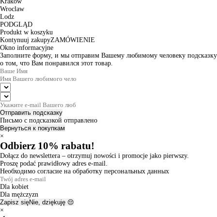
Krakow
Wroclaw
Lodz
PODGLĄD
Produkt w koszyku
Kontynuuj zakupy
ZAMÓWIENIE
Okno informacyjne
Заполните форму, и мы отправим Вашему любимому человеку подсказку
о том, что Вам понравился этот товар.
Отправить подсказку
Письмо с подсказкой отправлено
Вернуться к покупкам
×
Odbierz 10% rabatu!
Dołącz do newslettera – otrzymuj nowości i promocje jako pierwszy.
Proszę podać prawidłowy adres e-mail.
Необходимо согласие на обработку персональных данных
Dla kobiet
Dla mężczyzn
Zapisz się
Nie, dziękuję 😔
×