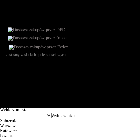
Jesteśmy w sieciach społecznościowych
Św. Teresy 91, 91-341, Łódź, Poland, NIP 732-216-37-57, REGON
101144034, Powszechna Kasa Oszczędności Bank Polski SA, ul.
Puławska 15, 02-515 Warszawa: 30102034080000410205628799.
Godziny pracy: 8:00-16:00 od poniedziałku do piątku. Czas realizacji
zamówienia wynosi od 24h do 2 dni roboczych.
© 2026 EuroTrade Tex Sp. z o.o.
Wybierz miasta
Założenia
Warszawa
Katowice
Poznan