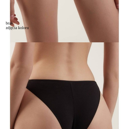
brak
zdjęcia koloru
Majtki damskie CONTE ELEGANT NEW CUT LTA 1501, r.90/XS,
czarny
Majtki damskie CONTE ELEGANT NEW CUT LTA 1501, r.90/XS,
czarny
41,90 zł
31%
28,90 zł
Kolory:
BRAK
ZDJĘCIA
Rozmiary:
Tabela rozmiarów
90/XS
94/S
98/M
102/L
Ilość:
-
+
DODAJ DO KOSZYKA