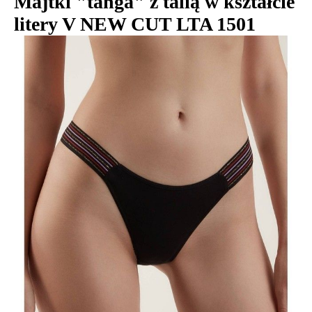
Majtki "tanga" z talią w kształcie
litery V NEW CUT LTA 1501