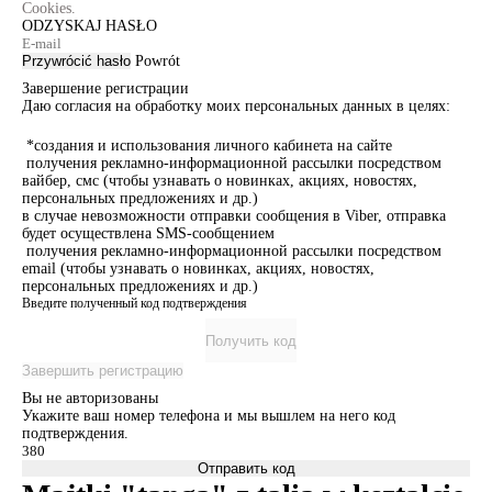
Cookies.
ODZYSKAJ HASŁO
Przywrócić hasło
Powrót
Завершение регистрации
Даю согласия на обработку моих персональных данных в целях:
*создания и использования личного кабинета на сайте
получения рекламно-информационной рассылки посредством
вайбер, смс (чтобы узнавать о новинках, акциях, новостях,
персональных предложениях и др.)
в случае невозможности отправки сообщения в Viber, отправка
будет осуществлена SMS-сообщением
получения рекламно-информационной рассылки посредством
email (чтобы узнавать о новинках, акциях, новостях,
персональных предложениях и др.)
Введите полученный код подтверждения
Получить код
Завершить регистрацию
Вы не авторизованы
Укажите ваш номер телефона и мы вышлем на него код
подтверждения.
Отправить код