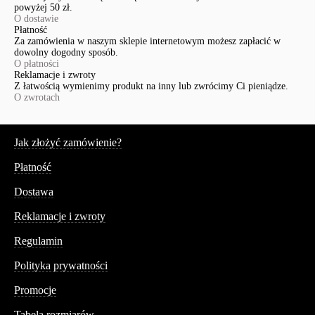
powyżej 50 zł.
O dostawie
Płatność
Za zamówienia w naszym sklepie internetowym możesz zapłacić w
dowolny dogodny sposób.
O płatności
Reklamacje i zwroty
Z łatwością wymienimy produkt na inny lub zwrócimy Ci pieniądze.
O zwrotach
Serwis
Jak złożyć zamówienie?
Płatność
Dostawa
Reklamacje i zwroty
Regulamin
Polityka prywatności
Promocje
Tabela rozmiarów