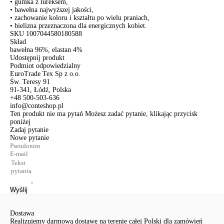
• gumka z lureksem,
• bawełna najwyższej jakości,
• zachowanie koloru i kształtu po wielu praniach,
• bielizna przeznaczona dla energicznych kobiet.
SKU
1007044580180588
Skład
bawełna 96%, elastan 4%
Udostępnij produkt
Podmiot odpowiedzialny
EuroTrade Tex Sp z o.o.
Św. Teresy 91
91-341, Łódź, Polska
+48 500-503-636
info@conteshop.pl
Ten produkt nie ma pytań Możesz zadać pytanie, klikając przycisk
poniżej
Zadaj pytanie
Nowe pytanie
Wyślij
Dostawa
Realizujemy darmową dostawę na terenie całej Polski dla zamówień