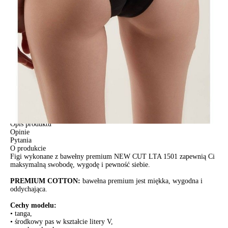
Jak złożyć zamówienie
POWIADOM MNIE O DOSTĘPNOŚCI
ПОЛУЧИТЬ ПО EMAIL
Dostawa
Kurier,
darmowa od 99 zł
czas dostawy: 1-2 dni robocze
Paczkomaty InPost 24/7,
darmowa od 50 zł
czas dostawy: 1-2 dni robocze
Odbiór osobisty
w sklepie Conte (Łodz)
pn.- czw. 8:00 - 16:00, pt. 8:00 - 14:00
Opis produktu
Opinie
Pytania
O produkcie
Figi wykonane z bawełny premium NEW CUT LTA 1501 zapewnią Ci
maksymalną swobodę, wygodę i pewność siebie.
PREMIUM COTTON:
bawełna premium jest miękka, wygodna i
oddychająca.
Cechy modelu:
• tanga,
• środkowy pas w kształcie litery V,