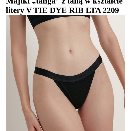
Majtki „tanga” z talią w kształcie
litery V TIE DYE RIB LTA 2209