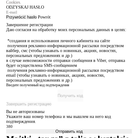
Cookies.
ODZYSKAJ HASŁO
Przywrócić hasło
Powrót
Завершение регистрации
Даю согласия на обработку моих персональных данных в целях:
*создания и использования личного кабинета на сайте
получения рекламно-информационной рассылки посредством
вайбер, смс (чтобы узнавать о новинках, акциях, новостях,
персональных предложениях и др.)
в случае невозможности отправки сообщения в Viber, отправка
будет осуществлена SMS-сообщением
получения рекламно-информационной рассылки посредством
email (чтобы узнавать о новинках, акциях, новостях,
персональных предложениях и др.)
Введите полученный код подтверждения
Получить код
Завершить регистрацию
Вы не авторизованы
Укажите ваш номер телефона и мы вышлем на него код
подтверждения.
Отправить код