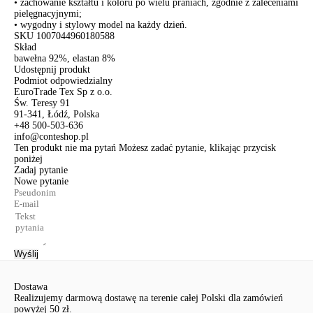
• zachowanie kształtu i koloru po wielu praniach, zgodnie z zaleceniami
pielęgnacyjnymi;
• wygodny i stylowy model na każdy dzień.
SKU
1007044960180588
Skład
bawełna 92%, elastan 8%
Udostępnij produkt
Podmiot odpowiedzialny
EuroTrade Tex Sp z o.o.
Św. Teresy 91
91-341, Łódź, Polska
+48 500-503-636
info@conteshop.pl
Ten produkt nie ma pytań Możesz zadać pytanie, klikając przycisk
poniżej
Zadaj pytanie
Nowe pytanie
Wyślij
Dostawa
Realizujemy darmową dostawę na terenie całej Polski dla zamówień
powyżej 50 zł.