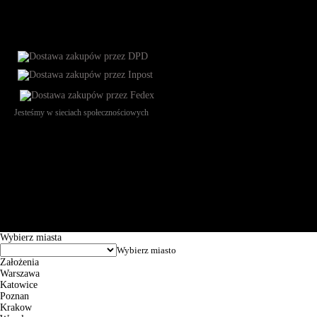
Jesteśmy w sieciach społecznościowych
Św. Teresy 91, 91-341, Łódź, Poland, NIP 732-216-37-57, REGON
101144034, Powszechna Kasa Oszczędności Bank Polski SA, ul.
Puławska 15, 02-515 Warszawa: 30102034080000410205628799.
Godziny pracy: 8:00-16:00 od poniedziałku do piątku. Czas realizacji
zamówienia wynosi od 24h do 2 dni roboczych.
© 2026 EuroTrade Tex Sp. z o.o.
Wybierz miasta
Założenia
Warszawa
Katowice
Poznan
Krakow