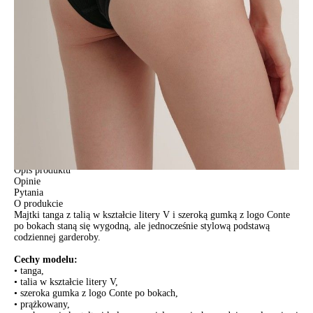
Jak złożyć zamówienie
POWIADOM MNIE O DOSTĘPNOŚCI
ПОЛУЧИТЬ ПО EMAIL
Dostawa
Kurier,
darmowa od 99 zł
czas dostawy: 1-2 dni robocze
Paczkomaty InPost 24/7,
darmowa od 50 zł
czas dostawy: 1-2 dni robocze
Odbiór osobisty
w sklepie Conte (Łodz)
pn.- czw. 8:00 - 16:00, pt. 8:00 - 14:00
Opis produktu
Opinie
Pytania
O produkcie
Majtki tanga z talią w kształcie litery V i szeroką gumką z logo Conte
po bokach staną się wygodną, ale jednocześnie stylową podstawą
codziennej garderoby.
Cechy modelu:
• tanga,
• talia w kształcie litery V,
• szeroka gumka z logo Conte po bokach,
• prążkowany,