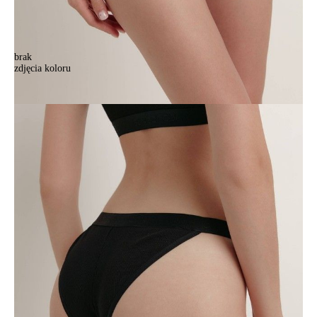
brak
zdjęcia koloru
Majtki damskie CE TIE DYE RIB LTA 2209, r.90/XS, czarny
Majtki damskie CE TIE DYE RIB LTA 2209, r.90/XS, czarny
52,90 zł
26%
38,90 zł
Kolory:
BRAK
ZDJĘCIA
BRAK
ZDJĘCIA
Rozmiary:
Tabela rozmiarów
90/XS
94/S
98/M
102/L
Ilość:
-
+
DODAJ DO KOSZYKA