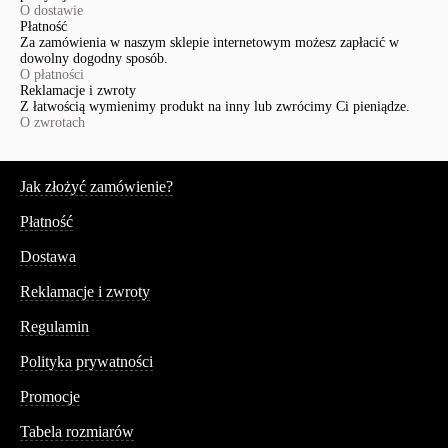
O dostawie
Płatność
Za zamówienia w naszym sklepie internetowym możesz zapłacić w
dowolny dogodny sposób.
O płatności
Reklamacje i zwroty
Z łatwością wymienimy produkt na inny lub zwrócimy Ci pieniądze.
O zwrotach
Serwis
Jak złożyć zamówienie?
Płatność
Dostawa
Reklamacje i zwroty
Regulamin
Polityka prywatności
Promocje
Tabela rozmiarów