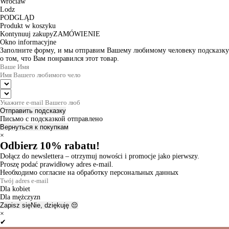
Wroclaw
Lodz
PODGLĄD
Produkt w koszyku
Kontynuuj zakupy
ZAMÓWIENIE
Okno informacyjne
Заполните форму, и мы отправим Вашему любимому человеку подсказку
о том, что Вам понравился этот товар.
Отправить подсказку
Письмо с подсказкой отправлено
Вернуться к покупкам
×
Odbierz 10% rabatu!
Dołącz do newslettera – otrzymuj nowości i promocje jako pierwszy.
Proszę podać prawidłowy adres e-mail.
Необходимо согласие на обработку персональных данных
Dla kobiet
Dla mężczyzn
Zapisz się
Nie, dziękuję 😔
×
✔