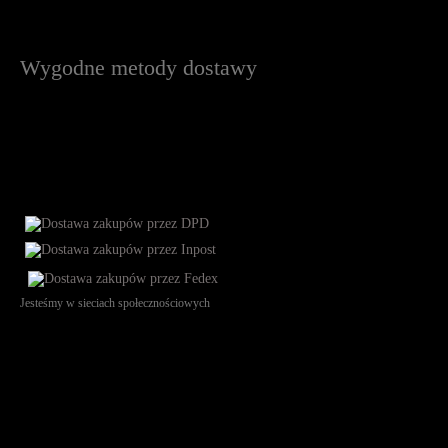
Wygodne metody dostawy
Jesteśmy w sieciach społecznościowych
Św. Teresy 91, 91-341, Łódź, Poland, NIP 732-216-37-57, REGON
101144034, Powszechna Kasa Oszczędności Bank Polski SA, ul.
Puławska 15, 02-515 Warszawa: 30102034080000410205628799.
Godziny pracy: 8:00-16:00 od poniedziałku do piątku. Czas realizacji
zamówienia wynosi od 24h do 2 dni roboczych.