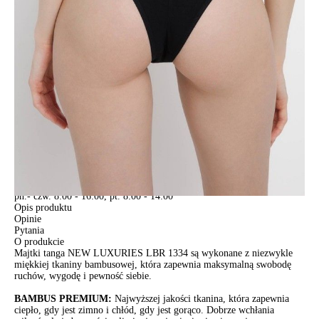
DODAJ DO KOSZYKA
Jak złożyć zamówienie
POWIADOM MNIE O DOSTĘPNOŚCI
ПОЛУЧИТЬ ПО EMAIL
Dostawa
Kurier,
darmowa od 99 zł
czas dostawy: 1-2 dni robocze
Paczkomaty InPost 24/7,
darmowa od 50 zł
czas dostawy: 1-2 dni robocze
Odbiór osobisty
w sklepie Conte (Łodz)
pn.- czw. 8:00 - 16:00, pt. 8:00 - 14:00
Opis produktu
Opinie
Pytania
O produkcie
Majtki tanga NEW LUXURIES LBR 1334 są wykonane z niezwykle
miękkiej tkaniny bambusowej, która zapewnia maksymalną swobodę
ruchów, wygodę i pewność siebie.
BAMBUS PREMIUM:
Najwyższej jakości tkanina, która zapewnia
ciepło, gdy jest zimno i chłód, gdy jest gorąco. Dobrze wchłania