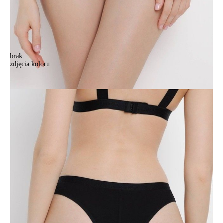
brak
zdjęcia koloru
Majtki damskie CE NEW LUXURIES LBR 1334, r.90/XS, czarny
Majtki damskie CE NEW LUXURIES LBR 1334, r.90/XS, czarny
55,90 zł
38%
34,90 zł
Kolory:
BRAK
ZDJĘCIA
BRAK
ZDJĘCIA
Rozmiary:
Tabela rozmiarów
90/XS
94/S
98/M
102/L
106/XL
Ilość:
-
+