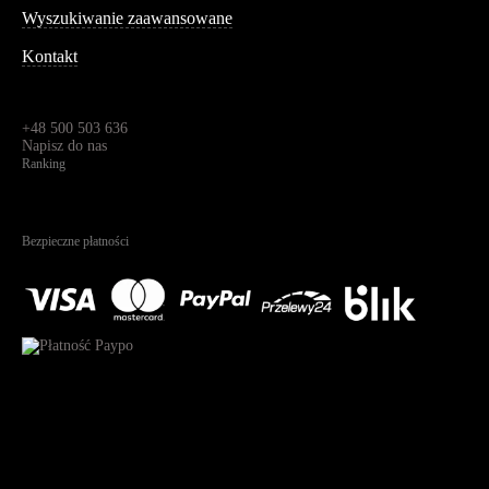
Wyszukiwanie zaawansowane
Kontakt
Dane kontaktowe
Św. Teresy 91,
91-341, Łódź, Polska
+48 500 503 636
Napisz do nas
Ranking
4.95
Na podstawie
1825
recenzji
Bezpieczne płatności