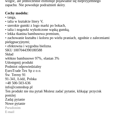
wilgoć, ale jednocześnie eliminuje pojawianie się nieprzyjemnego
zapachu. Nie powoduje podrażnień skóry.
Cechy modelu:
• tanga,
• talia w kształcie litery V,
• szerokie gumki z logo marki po bokach,
• talia i nogawki wykończone wąską gumką,
• lekka tkanina bambusowa premium,
• zachowanie kształtu i koloru po wielu praniach, zgodnie z zaleceniami
pielęgnacyjnymi;
• efektowna i wygodna bielizna.
SKU
1007044390180588
Skład
włókno bambusowe 97%, elastan 3%
Udostępnij produkt
Podmiot odpowiedzialny
EuroTrade Tex Sp z o.o.
Św. Teresy 91
91-341, Łódź, Polska
+48 500-503-636
info@conteshop.pl
Ten produkt nie ma pytań Możesz zadać pytanie, klikając przycisk
poniżej
Zadaj pytanie
Nowe pytanie