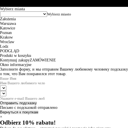
© 2026 EuroTrade Tex Sp. z o.o.
Wybierz miasta
Założenia
Warszawa
Katowice
Poznan
Krakow
Wroclaw
Lodz
PODGLĄD
Produkt w koszyku
Kontynuuj zakupy
ZAMÓWIENIE
Okno informacyjne
Заполните форму, и мы отправим Вашему любимому человеку подсказку
о том, что Вам понравился этот товар.
Отправить подсказку
Письмо с подсказкой отправлено
Вернуться к покупкам
×
Odbierz 10% rabatu!