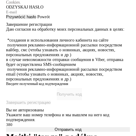
Cookies.
ODZYSKAJ HASŁO
Przywrócić hasło
Powrót
Завершение регистрации
Даю согласия на обработку моих персональных данных в целях:
*создания и использования личного кабинета на сайте
получения рекламно-информационной рассылки посредством
вайбер, смс (чтобы узнавать о новинках, акциях, новостях,
персональных предложениях и др.)
в случае невозможности отправки сообщения в Viber, отправка
будет осуществлена SMS-сообщением
получения рекламно-информационной рассылки посредством
email (чтобы узнавать о новинках, акциях, новостях,
персональных предложениях и др.)
Введите полученный код подтверждения
Получить код
Завершить регистрацию
Вы не авторизованы
Укажите ваш номер телефона и мы вышлем на него код
подтверждения.
Отправить код