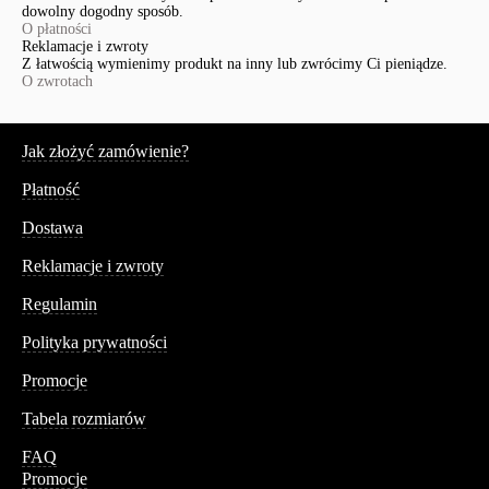
dowolny dogodny sposób.
O płatności
Reklamacje i zwroty
Z łatwością wymienimy produkt na inny lub zwrócimy Ci pieniądze.
O zwrotach
Serwis
Jak złożyć zamówienie?
Płatność
Dostawa
Reklamacje i zwroty
Regulamin
Polityka prywatności
Promocje
Tabela rozmiarów
FAQ
Promocje