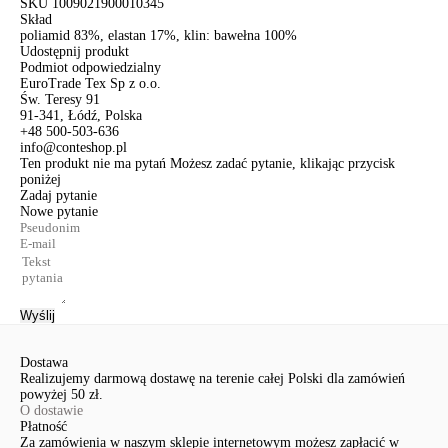
SKU
1009021900010345
Skład
poliamid 83%, elastan 17%, klin: bawełna 100%
Udostępnij produkt
Podmiot odpowiedzialny
EuroTrade Tex Sp z o.o.
Św. Teresy 91
91-341, Łódź, Polska
+48 500-503-636
info@conteshop.pl
Ten produkt nie ma pytań Możesz zadać pytanie, klikając przycisk
poniżej
Zadaj pytanie
Nowe pytanie
Wyślij
Dostawa
Realizujemy darmową dostawę na terenie całej Polski dla zamówień
powyżej 50 zł.
O dostawie
Płatność
Za zamówienia w naszym sklepie internetowym możesz zapłacić w