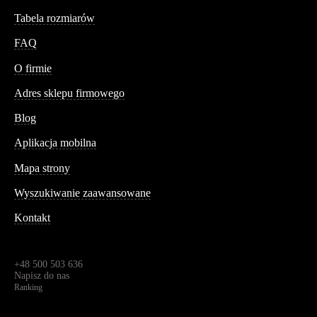
Tabela rozmiarów
FAQ
Conteshop
O firmie
Adres sklepu firmowego
Blog
Aplikacja mobilna
Informacja
Mapa strony
Wyszukiwanie zaawansowane
Kontakt
Dane kontaktowe
Św. Teresy 91,
91-341, Łódź, Polska
+48 500 503 636
Napisz do nas
Ranking
4.95