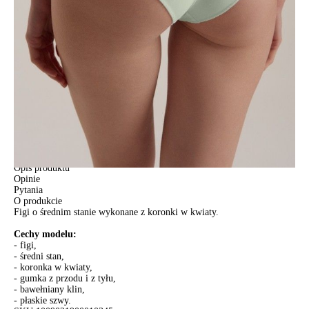
Jak złożyć zamówienie
POWIADOM MNIE O DOSTĘPNOŚCI
ПОЛУЧИТЬ ПО EMAIL
Dostawa
Kurier,
darmowa od 99 zł
czas dostawy: 1-2 dni robocze
Paczkomaty InPost 24/7,
darmowa od 50 zł
czas dostawy: 1-2 dni robocze
Odbiór osobisty
w sklepie Conte (Łodz)
pn.- czw. 8:00 - 16:00, pt. 8:00 - 14:00
Opis produktu
Opinie
Pytania
O produkcie
Figi o średnim stanie wykonane z koronki w kwiaty.
Cechy modelu:
- figi,
- średni stan,
- koronka w kwiaty,
- gumka z przodu i z tyłu,
- bawełniany klin,
- płaskie szwy.