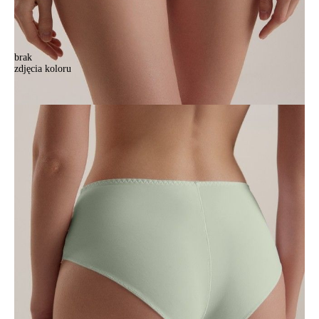
brak
zdjęcia koloru
Majtki damskie CONTE SUMMERTIME TP1199, r.102/L, miętowy
Majtki damskie CONTE SUMMERTIME TP1199, r.102/L, miętowy
73,90 zł
Kolory:
BRAK
ZDJĘCIA
BRAK
ZDJĘCIA
Rozmiary:
Tabela rozmiarów
94/S
98/M
102/L
106/XL
110/XXL
114/3XL
Ilość:
-
+
DODAJ DO KOSZYKA