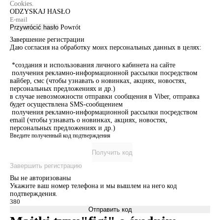
Cookies.
ODZYSKAJ HASŁO
Przywrócić hasło
Powrót
Завершение регистрации
Даю согласия на обработку моих персональных данных в целях:
*создания и использования личного кабинета на сайте
получения рекламно-информационной рассылки посредством
вайбер, смс (чтобы узнавать о новинках, акциях, новостях,
персональных предложениях и др.)
в случае невозможности отправки сообщения в Viber, отправка
будет осуществлена SMS-сообщением
получения рекламно-информационной рассылки посредством
email (чтобы узнавать о новинках, акциях, новостях,
персональных предложениях и др.)
Введите полученный код подтверждения
Получить код
Завершить регистрацию
Вы не авторизованы
Укажите ваш номер телефона и мы вышлем на него код
подтверждения.
Отправить код