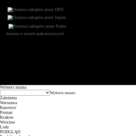
Jesteśmy w sieciach społecznościowych
Św. Teresy 91, 91-341, Łódź, Poland, NIP 732-216-37-57, REGON
101144034, Powszechna Kasa Oszczędności Bank Polski SA, ul.
Puławska 15, 02-515 Warszawa: 30102034080000410205628799.
Godziny pracy: 8:00-16:00 od poniedziałku do piątku. Czas realizacji
zamówienia wynosi od 24h do 2 dni roboczych.
© 2026 EuroTrade Tex Sp. z o.o.
Wybierz miasta
Założenia
Warszawa
Katowice
Poznan
Krakow
Wroclaw
Lodz
PODGLĄD