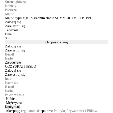
Strona główna
Kobiety
Bielizna
Majtki
Majtki typu"figi" o średnim stanie SUMMERTIME TP1199
Zaloguj się
Zarejestruj się
Телефон
Email
Отправить код
Zaloguj się
Zarejestruj się
Zaloguj się
ODZYSKAJ HASŁO
Zaloguj się
Zarejestruj się
Kobieta
Mężczyzna
Kontynuuj
Akceptuję
regulamin
sklepu oraz
Politykę Prywatności i Plików