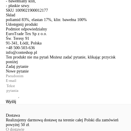
- bawełniany klin,
- płaskie szwy.
SKU
1009021900012177
Skład
poliamid 83%, elastan 17%, klin: bawełna 100%
Udostępnij produkt
Podmiot odpowiedzialny
EuroTrade Tex Sp z o.o.
Św. Teresy 91
91-341, Łódź, Polska
+48 500-503-636
info@conteshop.pl
Ten produkt nie ma pytań Możesz zadać pytanie, klikając przycisk
poniżej
Zadaj pytanie
Nowe pytanie
Wyślij
Dostawa
Realizujemy darmową dostawę na terenie całej Polski dla zamówień
powyżej 50 zł.
O dostawie