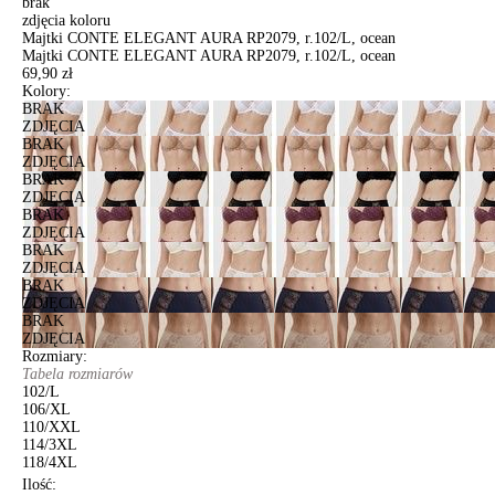
brak
zdjęcia koloru
Majtki CONTE ELEGANT AURA RP2079, r.102/L, ocean
Majtki CONTE ELEGANT AURA RP2079, r.102/L, ocean
69,90 zł
Kolory:
BRAK
ZDJĘCIA
BRAK
ZDJĘCIA
BRAK
ZDJĘCIA
BRAK
ZDJĘCIA
BRAK
ZDJĘCIA
BRAK
ZDJĘCIA
BRAK
ZDJĘCIA
Rozmiary:
Tabela rozmiarów
102/L
106/XL
110/XXL
114/3XL
118/4XL
Ilość: