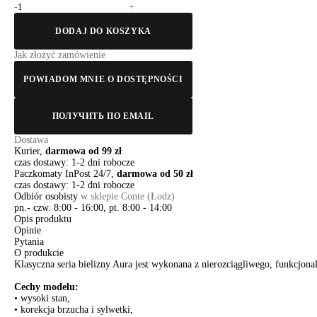
-
+
DODAJ DO KOSZYKA
Jak złożyć zamówienie
POWIADOM MNIE O DOSTĘPNOŚCI
ПОЛУЧИТЬ ПО EMAIL
Dostawa
Kurier,
darmowa od 99 zł
czas dostawy: 1-2 dni robocze
Paczkomaty InPost 24/7,
darmowa od 50 zł
czas dostawy: 1-2 dni robocze
Odbiór osobisty
w sklepie Conte (Łodz)
pn.- czw. 8:00 - 16:00, pt. 8:00 - 14:00
Opis produktu
Opinie
Pytania
O produkcie
Klasyczna seria bielizny Aura jest wykonana z nierozciągliwego, funkcjonal
Cechy modelu:
• wysoki stan,
• korekcja brzucha i sylwetki,