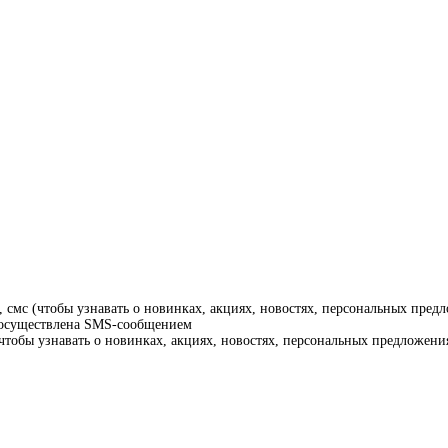
смс (чтобы узнавать о новинках, акциях, новостях, персональных предл
т осуществлена SMS-сообщением
тобы узнавать о новинках, акциях, новостях, персональных предложения