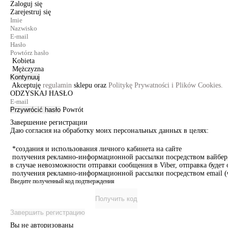
Zaloguj się
Zarejestruj się
Kobieta
Mężczyzna
Kontynuuj
Akceptuję
regulamin
sklepu oraz
Politykę Prywatności i Plików Cookies.
ODZYSKAJ HASŁO
Przywrócić hasło
Powrót
Завершение регистрации
Даю согласия на обработку моих персональных данных в целях:
*создания и использования личного кабинета на сайте
получения рекламно-информационной рассылки посредством вайбер, 
в случае невозможности отправки сообщения в Viber, отправка буде
получения рекламно-информационной рассылки посредством email (ч
Введите полученный код подтверждения
Получить код
Завершить регистрацию
Вы не авторизованы