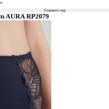
я.
Отправить код
anem AURA RP2079