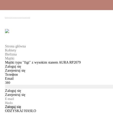
+48 500 503 636
KOBIETY
MĘŻCZYŹNI
DLA DZIEWCZYNEK
DL
Strona główna
Kobiety
Bielizna
Majtki
Majtki typu ''figi'' z wysokim stanem AURA RP2079
Zaloguj się
Zarejestruj się
Телефон
Email
Zaloguj się
Zarejestruj się
Zaloguj się
ODZYSKAJ HASŁO