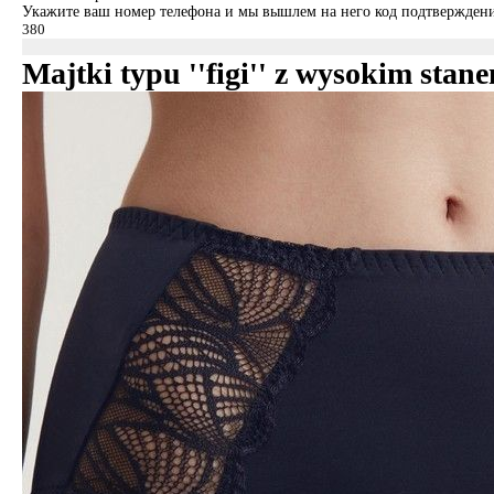
Укажите ваш номер телефона и мы вышлем на него код подтверждени
Majtki typu ''figi'' z wysokim st