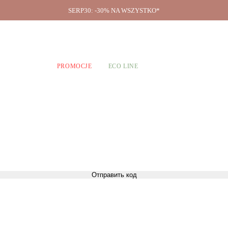
SERP30: -30% NA WSZYSTKO*
O firmie
A CHŁOPCÓW
PROMOCJE
ECO LINE
Отправить код