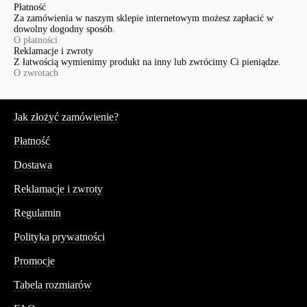
Płatność
Za zamówienia w naszym sklepie internetowym możesz zapłacić w
dowolny dogodny sposób.
O płatności
Reklamacje i zwroty
Z łatwością wymienimy produkt na inny lub zwrócimy Ci pieniądze.
O zwrotach
Serwis
Jak złożyć zamówienie?
Płatność
Dostawa
Reklamacje i zwroty
Regulamin
Polityka prywatności
Promocje
Tabela rozmiarów