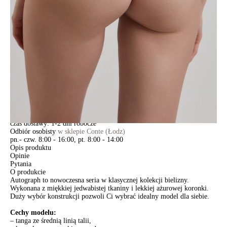
DODAJ DO KOSZYKA
Jak złożyć zamówienie
POWIADOM MNIE O DOSTĘPNOŚCI
ПОЛУЧИТЬ ПО EMAIL
Dostawa
Kurier,
darmowa od 99 zł
czas dostawy: 1-2 dni robocze
Paczkomaty InPost 24/7,
darmowa od 50 zł
czas dostawy: 1-2 dni robocze
Odbiór osobisty
w sklepie Conte (Łodz)
pn.- czw. 8:00 - 16:00, pt. 8:00 - 14:00
Opis produktu
Opinie
Pytania
O produkcie
Autograph to nowoczesna seria w klasycznej kolekcji bielizny.
Wykonana z miękkiej jedwabistej tkaniny i lekkiej ażurowej koronki.
Duży wybór konstrukcji pozwoli Ci wybrać idealny model dla siebie.
Cechy modelu:
– tanga ze średnią linią talii,