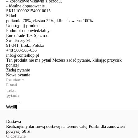
– koronkowe wstawki z przodu,
- idealne dopasowanie.
SKU
1009021540010015
Skład
poliamid 78%, elastan 22%; klin - bawełna 100%
Udostępnij produkt
Podmiot odpowiedzialny
EuroTrade Tex Sp z o.o.
Św. Teresy 91
91-341, Łódź, Polska
+48 500-503-636
info@conteshop.pl
Ten produkt nie ma pytań Możesz zadać pytanie, klikając przycisk
poniżej
Zadaj pytanie
Nowe pytanie
Wyślij
Dostawa
Realizujemy darmową dostawę na terenie całej Polski dla zamówień
powyżej 50 zł.
O dostawie