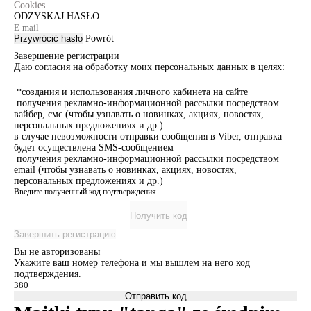
Cookies.
ODZYSKAJ HASŁO
Przywrócić hasło
Powrót
Завершение регистрации
Даю согласия на обработку моих персональных данных в целях:
*создания и использования личного кабинета на сайте
получения рекламно-информационной рассылки посредством
вайбер, смс (чтобы узнавать о новинках, акциях, новостях,
персональных предложениях и др.)
в случае невозможности отправки сообщения в Viber, отправка
будет осуществлена SMS-сообщением
получения рекламно-информационной рассылки посредством
email (чтобы узнавать о новинках, акциях, новостях,
персональных предложениях и др.)
Введите полученный код подтверждения
Получить код
Завершить регистрацию
Вы не авторизованы
Укажите ваш номер телефона и мы вышлем на него код
подтверждения.
Отправить код