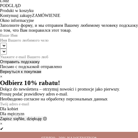
Lodz
PODGLĄD
Produkt w koszyku
Kontynuuj zakupy
ZAMÓWIENIE
Okno informacyjne
Заполните форму, и мы отправим Вашему любимому человеку подсказку
о том, что Вам понравился этот товар.
Отправить подсказку
Письмо с подсказкой отправлено
Вернуться к покупкам
×
Odbierz 10% rabatu!
Dołącz do newslettera – otrzymuj nowości i promocje jako pierwszy.
Proszę podać prawidłowy adres e-mail.
Необходимо согласие на обработку персональных данных
Dla kobiet
Dla mężczyzn
Zapisz się
Nie, dziękuję 😔
×
✔
Thanks for the subscription!