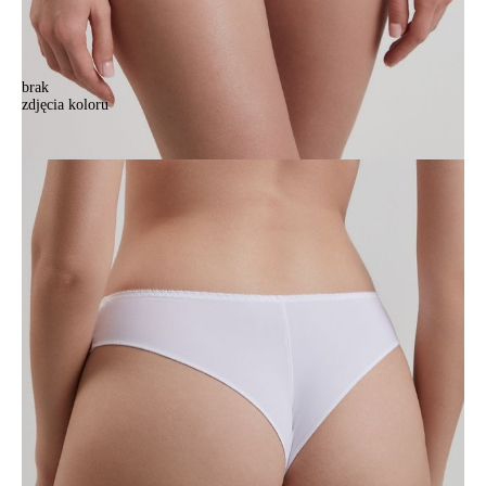
brak
zdjęcia koloru
Majtki CONTE ELEGANT AUTOGRAPH RP6130, r.102/L, biały
Majtki CONTE ELEGANT AUTOGRAPH RP6130, r.102/L, biały
63,90 zł
Kolory:
BRAK
ZDJĘCIA
BRAK
ZDJĘCIA
BRAK
ZDJĘCIA
BRAK
ZDJĘCIA
Rozmiary:
Tabela rozmiarów
90/XS
94/S
98/M
102/L
106/XL
Ilość:
-
+