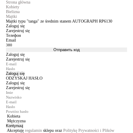
Strona główna
Kobiety
Bielizna
Majtki
Majtki typu "tanga" ze średnim stanem AUTOGRAPH RP6130
Zaloguj się
Zarejestruj się
Телефон
Email
Отправить код
Zaloguj się
Zarejestruj się
Zaloguj się
ODZYSKAJ HASŁO
Zaloguj się
Zarejestruj się
Kobieta
Mężczyzna
Kontynuuj
Akceptuję
regulamin
sklepu oraz
Politykę Prywatności i Plików