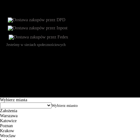
Jesteśmy w sieciach społecznościowych
Św. Teresy 91, 91-341, Łódź, Poland, NIP 732-216-37-57, REGON
101144034, Powszechna Kasa Oszczędności Bank Polski SA, ul.
Puławska 15, 02-515 Warszawa: 30102034080000410205628799.
Godziny pracy: 8:00-16:00 od poniedziałku do piątku. Czas realizacji
zamówienia wynosi od 24h do 2 dni roboczych.
© 2026 EuroTrade Tex Sp. z o.o.
Wybierz miasta
Założenia
Warszawa
Katowice
Poznan
Krakow
Wroclaw