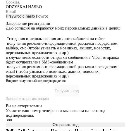
Cookies.
ODZYSKAJ HASŁO
Przywrócić hasło
Powrót
Завершение регистрации
Даю согласия на обработку моих персональных данных в целях:
*создания и использования личного кабинета на сайте
получения рекламно-информационной рассылки посредством
вайбер, смс (чтобы узнавать о новинках, акциях, новостях,
персональных предложениях и др.)
в случае невозможности отправки сообщения в Viber, отправка
будет осуществлена SMS-сообщением
получения рекламно-информационной рассылки посредством
email (чтобы узнавать о новинках, акциях, новостях,
персональных предложениях и др.)
Введите полученный код подтверждения
Получить код
Завершить регистрацию
Вы не авторизованы
Укажите ваш номер телефона и мы вышлем на него код
подтверждения.
Отправить код