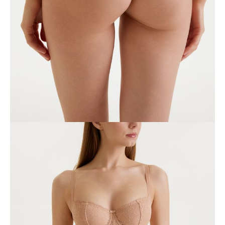
DODAJ DO KOSZYKA
Jak złożyć zamówienie
POWIADOM MNIE O DOSTĘPNOŚCI
ПОЛУЧИТЬ ПО EMAIL
Dostawa
Kurier,
darmowa od 99 zł
czas dostawy: 1-2 dni robocze
Paczkomaty InPost 24/7,
darmowa od 50 zł
czas dostawy: 1-2 dni robocze
Odbiór osobisty
w sklepie Conte (Łodz)
pn.- czw. 8:00 - 16:00, pt. 8:00 - 14:00
Opis produktu
Opinie
Pytania
O produkcie
Autograph to nowoczesna seria w klasycznej kolekcji bielizny.
Wykonana z miękkiej jedwabistej tkaniny i lekkiej ażurowej koronki.
Duży wybór konstrukcji pozwoli Ci wybrać idealny model dla siebie.
Cechy modelu:
– tanga ze średnią linią talii,