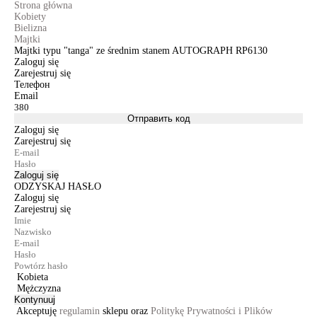
Strona główna
Kobiety
Bielizna
Majtki
Majtki typu "tanga" ze średnim stanem AUTOGRAPH RP6130
Zaloguj się
Zarejestruj się
Телефон
Email
Отправить код
Zaloguj się
Zarejestruj się
Zaloguj się
ODZYSKAJ HASŁO
Zaloguj się
Zarejestruj się
Kobieta
Mężczyzna
Kontynuuj
Akceptuję
regulamin
sklepu oraz
Politykę Prywatności i Plików