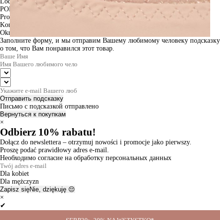
Lodz
PODGLĄD
Produkt w koszyku
Kontynuuj zakupy
ZAMÓWIENIE
Okno informacyjne
Заполните форму, и мы отправим Вашему любимому человеку подсказку
о том, что Вам понравился этот товар.
Отправить подсказку
Письмо с подсказкой отправлено
Вернуться к покупкам
×
Odbierz 10% rabatu!
Dołącz do newslettera – otrzymuj nowości i promocje jako pierwszy.
Proszę podać prawidłowy adres e-mail.
Необходимо согласие на обработку персональных данных
Dla kobiet
Dla mężczyzn
Zapisz się
Nie, dziękuję 😔
×
✔
Thanks for the subscription!