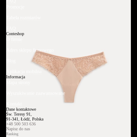
FAQ
Promocje
Tabela rozmiarów
FAQ
Conteshop
O firmie
Adres sklepu firmowego
Blog
Aplikacja mobilna
Informacja
Mapa strony
Wyszukiwanie zaawansowane
Kontakt
Dane kontaktowe
Św. Teresy 91,
91-341, Łódź, Polska
+48 500 503 636
Napisz do nas
Ranking