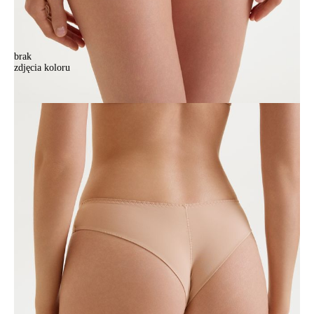
brak
zdjęcia koloru
Majtki CONTE ELEGANT AUTOGRAPH RP6130, r.100/L, nude
Majtki CONTE ELEGANT AUTOGRAPH RP6130, r.100/L, nude
63,90 zł
Kolory:
BRAK
ZDJĘCIA
BRAK
ZDJĘCIA
BRAK
ZDJĘCIA
BRAK
ZDJĘCIA
Rozmiary:
Tabela rozmiarów
90/XS
94/S
98/M
102/L
106/XL
Ilość:
-
+