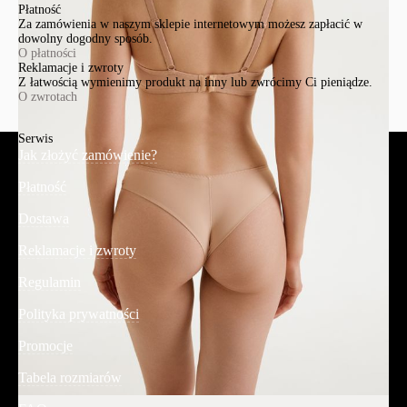
Płatność
Za zamówienia w naszym sklepie internetowym możesz zapłacić w
dowolny dogodny sposób.
O płatności
Reklamacje i zwroty
Z łatwością wymienimy produkt na inny lub zwrócimy Ci pieniądze.
O zwrotach
Serwis
Jak złożyć zamówienie?
Płatność
Dostawa
Reklamacje i zwroty
Regulamin
Polityka prywatności
Promocje
Tabela rozmiarów