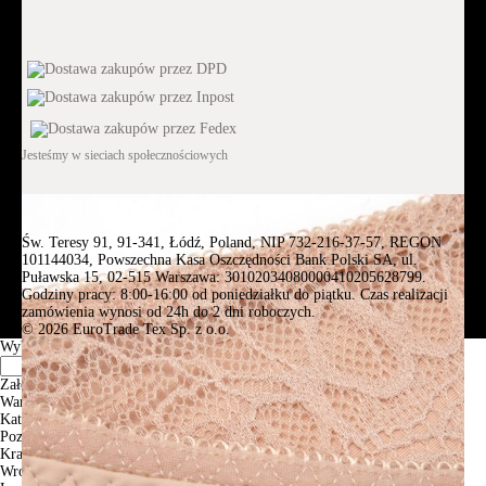
Jesteśmy w sieciach społecznościowych
Św. Teresy 91, 91-341, Łódź, Poland, NIP 732-216-37-57, REGON
101144034, Powszechna Kasa Oszczędności Bank Polski SA, ul.
Puławska 15, 02-515 Warszawa: 30102034080000410205628799.
Godziny pracy: 8:00-16:00 od poniedziałku do piątku. Czas realizacji
zamówienia wynosi od 24h do 2 dni roboczych.
© 2026 EuroTrade Tex Sp. z o.o.
Wybierz miasta
Założenia
Warszawa
Katowice
Poznan
Krakow
Wroclaw