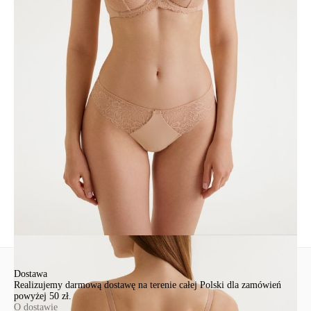
– koronkowe wstawki z przodu,
- idealne dopasowanie.
SKU
1009021540011442
Skład
poliamid 78%, elastan 22%; klin - bawełna 100%
Udostępnij produkt
Podmiot odpowiedzialny
EuroTrade Tex Sp z o.o.
Św. Teresy 91
91-341, Łódź, Polska
+48 500-503-636
info@conteshop.pl
Ten produkt nie ma pytań Możesz zadać pytanie, klikając przycisk
poniżej
Zadaj pytanie
Nowe pytanie
Wyślij
Dostawa
Realizujemy darmową dostawę na terenie całej Polski dla zamówień
powyżej 50 zł.
O dostawie