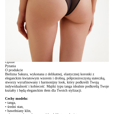
POWIADOM MNIE O DOSTĘPNOŚCI
ПОЛУЧИТЬ ПО EMAIL
Dostawa
Kurier,
darmowa od 99 zł
czas dostawy: 1-2 dni robocze
Paczkomaty InPost 24/7,
darmowa od 50 zł
czas dostawy: 1-2 dni robocze
Odbiór osobisty
w sklepie Conte (Łodz)
pn.- czw. 8:00 - 16:00, pt. 8:00 - 14:00
Opis produktu
Opinie
Pytania
O produkcie
Bielizna Sakura, wykonana z delikatnej, elastycznej koronki z
eleganckim kwiatowym wzorem i drobną, półprzezroczystą siateczką,
stworzy wyrafinowany i harmonijny look, który podkreśli Twoją
indywidualność i kobiecość. Majtki typu tanga idealnie podkreślą Twoje
kształty i będą eleganckim tłem dla Twoich stylizacji.
Cechy modelu:
• tanga,
• średni stan,
• bawełniany klin,