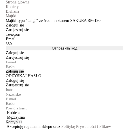
Strona główna
Kobiety
Bielizna
Majtki
Majtki typu "tanga" ze średnim stanem SAKURA RP6190
Zaloguj się
Zarejestruj się
Телефон
Email
Отправить код
Zaloguj się
Zarejestruj się
Zaloguj się
ODZYSKAJ HASŁO
Zaloguj się
Zarejestruj się
Kobieta
Mężczyzna
Kontynuuj
Akceptuję
regulamin
sklepu oraz
Politykę Prywatności i Plików