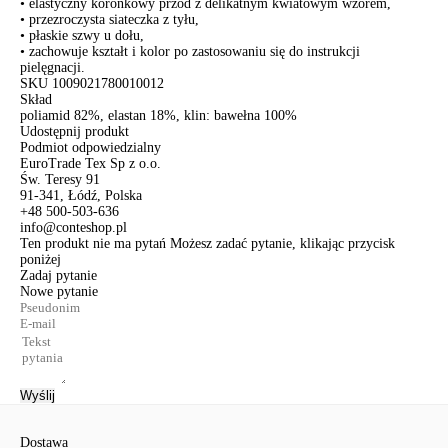
• elastyczny koronkowy przód z delikatnym kwiatowym wzorem,
• przezroczysta siateczka z tyłu,
• płaskie szwy u dołu,
• zachowuje kształt i kolor po zastosowaniu się do instrukcji
pielęgnacji.
SKU
1009021780010012
Skład
poliamid 82%, elastan 18%, klin: bawełna 100%
Udostępnij produkt
Podmiot odpowiedzialny
EuroTrade Tex Sp z o.o.
Św. Teresy 91
91-341, Łódź, Polska
+48 500-503-636
info@conteshop.pl
Ten produkt nie ma pytań Możesz zadać pytanie, klikając przycisk
poniżej
Zadaj pytanie
Nowe pytanie
Wyślij
Dostawa