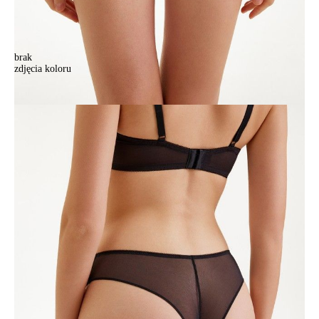
brak
zdjęcia koloru
Majtki damskie CE SAKURA RP6190, r.102/L, czarny
Majtki damskie CE SAKURA RP6190, r.102/L, czarny
55,90 zł
Kolory:
BRAK
ZDJĘCIA
BRAK
ZDJĘCIA
Rozmiary:
Tabela rozmiarów
90/XS
94/S
98/M
102/L
106/XL
Ilość:
-
+
DODAJ DO KOSZYKA
Jak złożyć zamówienie