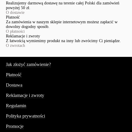
Realizujemy darmową dostawę na terenie całej Polski dla zamówień
powyżej 50 zł.
O dostawie
Płatność
Za zamówienia w naszym sklepie internetowym możesz zapłacić w
dowolny dogodny sposób.
O płatności
Reklamacje i zwroty
Z łatwością wymienimy produkt na inny lub zwrócimy Ci pieniądze.
O zwrotach
Serwis
Jak złożyć zamówienie?
Płatność
Dostawa
Reklamacje i zwroty
Regulamin
Polityka prywatności
Promocje