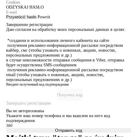
Cookies.
ODZYSKAJ HASŁO
Przywrócić hasło
Powrót
Завершение регистрации
Даю согласия на обработку моих персональных данных в целях:
*создания и использования личного кабинета на сайте
получения рекламно-информационной рассылки посредством
вайбер, смс (чтобы узнавать о новинках, акциях, новостях,
персональных предложениях и др.)
в случае невозможности отправки сообщения в Viber, отправка
будет осуществлена SMS-сообщением
получения рекламно-информационной рассылки посредством
email (чтобы узнавать о новинках, акциях, новостях,
персональных предложениях и др.)
Введите полученный код подтверждения
Получить код
Завершить регистрацию
Вы не авторизованы
Укажите ваш номер телефона и мы вышлем на него код
подтверждения.
Отправить код