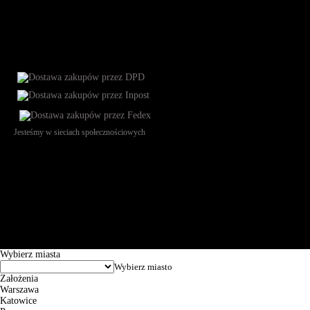
Jesteśmy w sieciach społecznościowych
Św. Teresy 91, 91-341, Łódź, Poland, NIP 732-216-37-57, REGON
101144034, Powszechna Kasa Oszczędności Bank Polski SA, ul.
Puławska 15, 02-515 Warszawa: 30102034080000410205628799.
Godziny pracy: 8:00-16:00 od poniedziałku do piątku. Czas realizacji
zamówienia wynosi od 24h do 2 dni roboczych.
© 2026 EuroTrade Tex Sp. z o.o.
Wybierz miasta
Założenia
Warszawa
Katowice