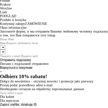
Poznan
Krakow
Wroclaw
Lodz
PODGLĄD
Produkt w koszyku
Kontynuuj zakupy
ZAMÓWIENIE
Okno informacyjne
Заполните форму, и мы отправим Вашему любимому человеку подсказку
о том, что Вам понравился этот товар.
Отправить подсказку
Письмо с подсказкой отправлено
Вернуться к покупкам
×
Odbierz 10% rabatu!
Dołącz do newslettera – otrzymuj nowości i promocje jako pierwszy.
Proszę podać prawidłowy adres e-mail.
Необходимо согласие на обработку персональных данных
Dla kobiet
Dla mężczyzn
Zapisz się
Nie, dziękuję 😔