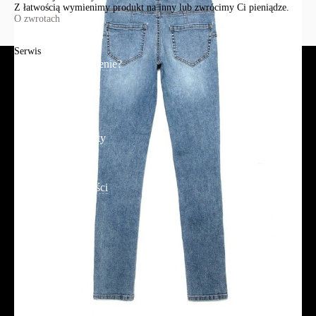
Z łatwością wymienimy produkt na inny lub zwrócimy Ci pieniądze.
O zwrotach
Serwis
Jak złożyć zamówienie?
Płatność
Dostawa
Reklamacje i zwroty
Regulamin
Polityka prywatności
Promocje
Tabela rozmiarów
FAQ
Promocje
Tabela rozmiarów