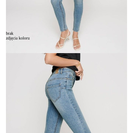
brak
zdjęcia koloru
.
.
343,90 zł
Kolory:
BRAK
ZDJĘCIA
Rozmiary:
Tabela rozmiarów
164-94/S
164-98/M
164-102/L
164-106/XL
164-110/XXL
170-90/XS
170-94/S
170-98/M
170-102/L
170-106/XL
170-110/XXL