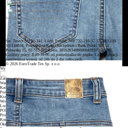
Jesteśmy w sieciach społecznościowych
Św. Teresy 91, 91-341, Łódź, Poland, NIP 732-216-37-57, REGON
101144034, Powszechna Kasa Oszczędności Bank Polski SA, ul.
Puławska 15, 02-515 Warszawa: 30102034080000410205628799.
Godziny pracy: 8:00-16:00 od poniedziałku do piątku. Czas realizacji
zamówienia wynosi od 24h do 2 dni roboczych.
© 2026 EuroTrade Tex Sp. z o.o.
Wybierz miasta
Założenia
Warszawa
Katowice
Poznan
Krakow
Wroclaw
Lodz
PODGLĄD
Produkt w koszyku
Kontynuuj zakupy
ZAMÓWIENIE
Okno informacyjne