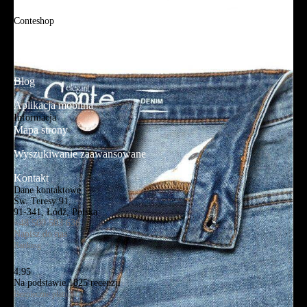
FAQ
Conteshop
O firmie
Adres sklepu firmowego
Blog
Aplikacja mobilna
Informacja
Mapa strony
Wyszukiwanie zaawansowane
Kontakt
Dane kontaktowe
Św. Teresy 91,
91-341, Łódź, Polska
+48 500 503 636
Napisz do nas
Ranking
4.95
Na podstawie
1825
recenzji
Bezpieczne płatności