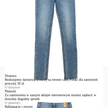
Udostępnij produkt
Podmiot odpowiedzialny
EuroTrade Tex Sp z o.o.
Św. Teresy 91
91-341, Łódź, Polska
+48 500-503-636
info@conteshop.pl
Ten produkt nie ma pytań Możesz zadać pytanie, klikając przycisk
poniżej
Zadaj pytanie
Nowe pytanie
Wyślij
Dostawa
Realizujemy darmową dostawę na terenie całej Polski dla zamówień
powyżej 50 zł.
O dostawie
Płatność
Za zamówienia w naszym sklepie internetowym możesz zapłacić w
dowolny dogodny sposób.
O płatności
Reklamacje i zwroty