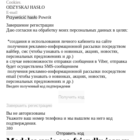
Cookies.
ODZYSKAJ HASŁO
Przywrócić hasło
Powrót
Завершение регистрации
Даю согласия на обработку моих персональных данных в целях:
*создания и использования личного кабинета на сайте
получения рекламно-информационной рассылки посредством
вайбер, смс (чтобы узнавать о новинках, акциях, новостях,
персональных предложениях и др.)
в случае невозможности отправки сообщения в Viber, отправка
будет осуществлена SMS-сообщением
получения рекламно-информационной рассылки посредством
email (чтобы узнавать о новинках, акциях, новостях,
персональных предложениях и др.)
Введите полученный код подтверждения
Получить код
Завершить регистрацию
Вы не авторизованы
Укажите ваш номер телефона и мы вышлем на него код
подтверждения.
Отправить код