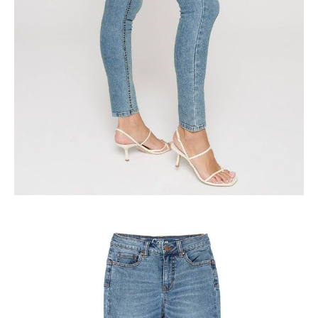
Ilość:
-
+
DODAJ DO KOSZYKA
Jak złożyć zamówienie
POWIADOM MNIE O DOSTĘPNOŚCI
ПОЛУЧИТЬ ПО EMAIL
Dostawa
Kurier,
darmowa od 99 zł
czas dostawy: 1-2 dni robocze
Paczkomaty InPost 24/7,
darmowa od 50 zł
czas dostawy: 1-2 dni robocze
Odbiór osobisty
w sklepie Conte (Łodz)
pn.- czw. 8:00 - 16:00, pt. 8:00 - 14:00
Opis produktu
Opinie
Pytania
O produkcie
.
SKU
1011010910011183
Skład
bawełna 83%; poliester 15%; elastan 2%