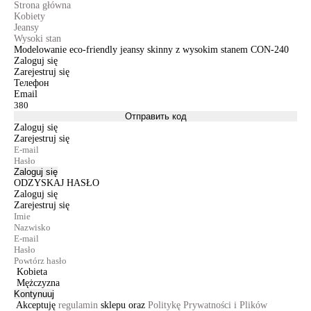
Strona główna
Kobiety
Jeansy
Wysoki stan
Modelowanie eco-friendly jeansy skinny z wysokim stanem CON-240
Zaloguj się
Zarejestruj się
Телефон
Email
Отправить код
Zaloguj się
Zarejestruj się
Zaloguj się
ODZYSKAJ HASŁO
Zaloguj się
Zarejestruj się
Kobieta
Mężczyzna
Kontynuuj
Akceptuję
regulamin
sklepu oraz
Politykę Prywatności i Plików