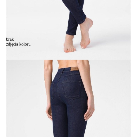
brak
zdjęcia koloru
.
.
331,90 zł
49%
169,00 zł
Kolory:
BRAK
ZDJĘCIA
Rozmiary:
Tabela rozmiarów
164-90/XS
164-94/S
164-98/M
164-102/L
170-94/S
170-98/M
170-102/L
170-106/XL