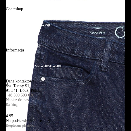
FAQ
Conteshop
O firmie
Adres sklepu firmowego
Blog
Aplikacja mobilna
Informacja
Mapa strony
Wyszukiwanie zaawansowane
Kontakt
Dane kontaktowe
Św. Teresy 91,
91-341, Łódź, Polska
+48 500 503 636
Napisz do nas
Ranking
4.95
Na podstawie
1822
recenzji
Bezpieczne płatności