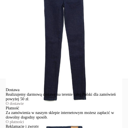
Udostępnij produkt
Podmiot odpowiedzialny
EuroTrade Tex Sp z o.o.
Św. Teresy 91
91-341, Łódź, Polska
+48 500-503-636
info@conteshop.pl
Ten produkt nie ma pytań Możesz zadać pytanie, klikając przycisk
poniżej
Zadaj pytanie
Nowe pytanie
Wyślij
Dostawa
Realizujemy darmową dostawę na terenie całej Polski dla zamówień
powyżej 50 zł.
O dostawie
Płatność
Za zamówienia w naszym sklepie internetowym możesz zapłacić w
dowolny dogodny sposób.
O płatności
Reklamacje i zwroty