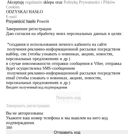
Akceptuję
regulamin
sklepu oraz
Politykę Prywatności i Plików
Cookies.
ODZYSKAJ HASŁO
Przywrócić hasło
Powrót
Завершение регистрации
Даю согласия на обработку моих персональных данных в целях:
*создания и использования личного кабинета на сайте
получения рекламно-информационной рассылки посредством
вайбер, смс (чтобы узнавать о новинках, акциях, новостях,
персональных предложениях и др.)
в случае невозможности отправки сообщения в Viber, отправка
будет осуществлена SMS-сообщением
получения рекламно-информационной рассылки посредством
email (чтобы узнавать о новинках, акциях, новостях,
персональных предложениях и др.)
Введите полученный код подтверждения
Получить код
Завершить регистрацию
Вы не авторизованы
Укажите ваш номер телефона и мы вышлем на него код
подтверждения.
Отправить код