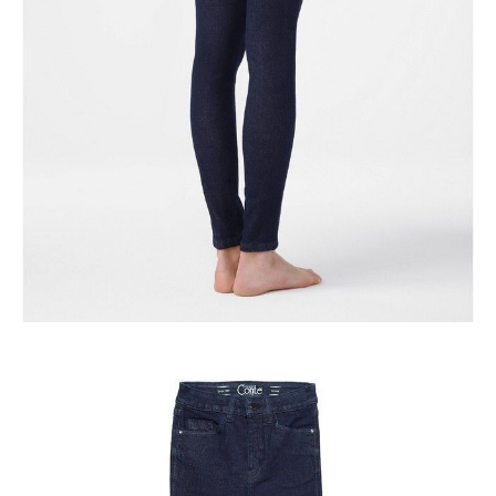
Ilość:
-
+
DODAJ DO KOSZYKA
Jak złożyć zamówienie
POWIADOM MNIE O DOSTĘPNOŚCI
ПОЛУЧИТЬ ПО EMAIL
Dostawa
Kurier,
darmowa od 99 zł
czas dostawy: 1-2 dni robocze
Paczkomaty InPost 24/7,
darmowa od 50 zł
czas dostawy: 1-2 dni robocze
Odbiór osobisty
w sklepie Conte (Łodz)
pn.- czw. 8:00 - 16:00, pt. 8:00 - 14:00
Opis produktu
Opinie
Pytania
O produkcie
.
SKU
1011010730010910
Skład
bawełna 94%; poliester 4%; elastan 2%