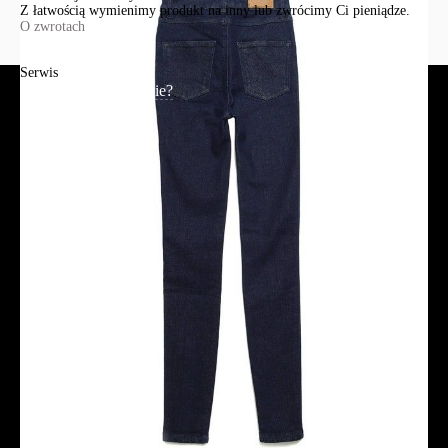
Z łatwością wymienimy produkt na inny lub zwrócimy Ci pieniądze.
O zwrotach
Serwis
Jak złożyć zamówienie?
Płatność
Dostawa
Reklamacje i zwroty
Regulamin
Polityka prywatności
Promocje
Tabela rozmiarów
FAQ
Promocje
Tabela rozmiarów