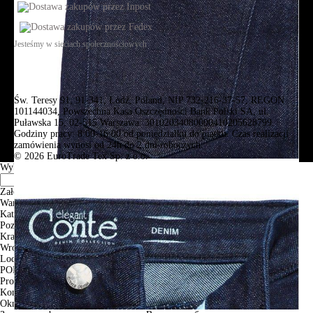
Jesteśmy w sieciach społecznościowych
Św. Teresy 91, 91-341, Łódź, Poland, NIP 732-216-37-57, REGON
101144034, Powszechna Kasa Oszczędności Bank Polski SA, ul.
Puławska 15, 02-515 Warszawa: 30102034080000410205628799.
Godziny pracy: 8:00-16:00 od poniedziałku do piątku. Czas realizacji
zamówienia wynosi od 24h do 2 dni roboczych.
© 2026 EuroTrade Tex Sp. z o.o.
Wybierz miasta
Założenia
Warszawa
Katowice
Poznan
Krakow
Wroclaw
Lodz
PODGLĄD
Produkt w koszyku
Kontynuuj zakupy
ZAMÓWIENIE
Okno informacyjne