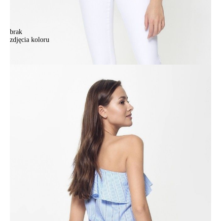
brak
zdjęcia koloru
Bluzka damska CE LBL 929, r.170-84-90, blue-biały
Bluzka damska CE LBL 929, r.170-84-90, blue-biały
141,90 zł
Kolory:
BRAK
ZDJĘCIA
Rozmiary:
Tabela rozmiarów
170-84-90/XS
170-88-94/S
170-92-98/M
Ilość:
-
+
DODAJ DO KOSZYKA
Jak złożyć zamówienie
POWIADOM MNIE O DOSTĘPNOŚCI