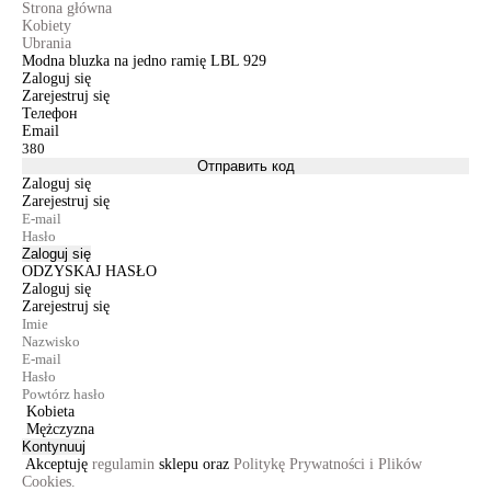
Strona główna
Kobiety
Ubrania
Modna bluzka na jedno ramię LBL 929
Zaloguj się
Zarejestruj się
Телефон
Email
Отправить код
Zaloguj się
Zarejestruj się
Zaloguj się
ODZYSKAJ HASŁO
Zaloguj się
Zarejestruj się
Kobieta
Mężczyzna
Kontynuuj
Akceptuję
regulamin
sklepu oraz
Politykę Prywatności i Plików
Cookies.