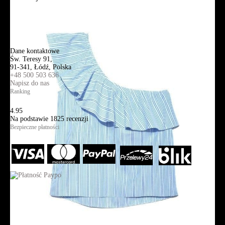
Mapa strony
Wyszukiwanie zaawansowane
Kontakt
Dane kontaktowe
Św. Teresy 91,
91-341, Łódź, Polska
+48 500 503 636
Napisz do nas
Ranking
4.95
Na podstawie
1825
recenzji
Bezpieczne płatności