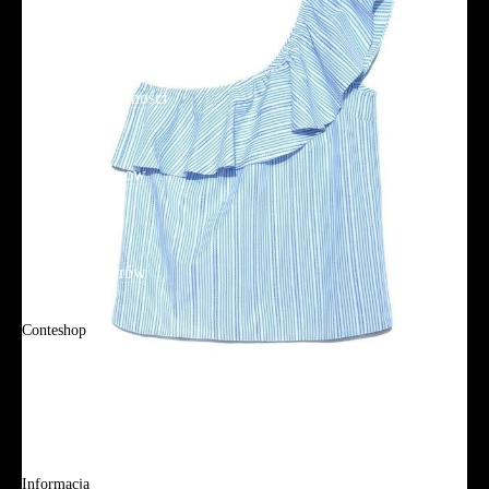
Reklamacje i zwroty
Regulamin
Polityka prywatności
Promocje
Tabela rozmiarów
FAQ
Promocje
Tabela rozmiarów
FAQ
Conteshop
O firmie
Adres sklepu firmowego
Blog
Aplikacja mobilna
Informacja