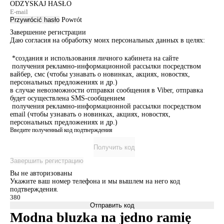
ODZYSKAJ HASŁO
Przywrócić hasło
Powrót
Завершение регистрации
Даю согласия на обработку моих персональных данных в целях:
*создания и использования личного кабинета на сайте
получения рекламно-информационной рассылки посредством
вайбер, смс (чтобы узнавать о новинках, акциях, новостях,
персональных предложениях и др.)
в случае невозможности отправки сообщения в Viber, отправка
будет осуществлена SMS-сообщением
получения рекламно-информационной рассылки посредством
email (чтобы узнавать о новинках, акциях, новостях,
персональных предложениях и др.)
Введите полученный код подтверждения
Получить код
Завершить регистрацию
Вы не авторизованы
Укажите ваш номер телефона и мы вышлем на него код
подтверждения.
Отправить код
Modna bluzka na jedno ramię