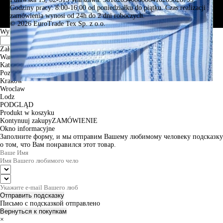
Godziny pracy: 8:00-16:00 od poniedziałku do piątku. Czas realizacji
zamówienia wynosi od 24h do 2 dni roboczych.
© 2026 EuroTrade Tex Sp. z o.o.
Wybierz miasta
Założenia
Warszawa
Katowice
Poznan
Krakow
Wroclaw
Lodz
PODGLĄD
Produkt w koszyku
Kontynuuj zakupy
ZAMÓWIENIE
Okno informacyjne
Заполните форму, и мы отправим Вашему любимому человеку подсказку
о том, что Вам понравился этот товар.
Отправить подсказку
Письмо с подсказкой отправлено
Вернуться к покупкам
×