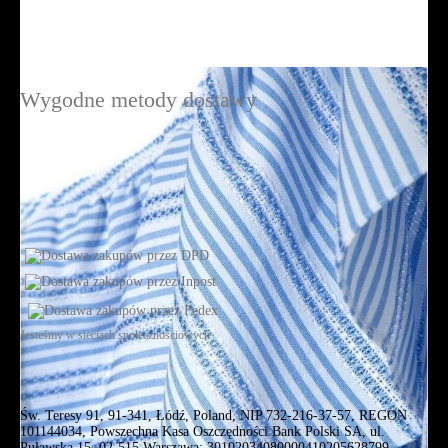
Wygodne metody dostawy
Jesteśmy w sieciach społecznościowych
Św. Teresy 91, 91-341, Łódź, Poland, NIP 732-216-37-57, REGON
101144034, Powszechna Kasa Oszczędności Bank Polski SA, ul.
Puławska 15, 02-515 Warszawa: 30102034080000410205628799.