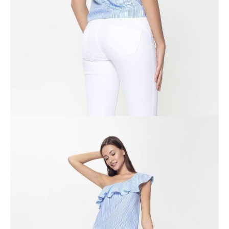
ПОЛУЧИТЬ ПО EMAIL
Dostawa
Kurier,
darmowa od 99 zł
czas dostawy: 1-2 dni robocze
Paczkomaty InPost 24/7,
darmowa od 50 zł
czas dostawy: 1-2 dni robocze
Odbiór osobisty
w sklepie Conte (Łodz)
pn.- czw. 8:00 - 16:00, pt. 8:00 - 14:00
Opis produktu
Opinie
Pytania
O produkcie
.
SKU
1006020160140777
Skład
poliester 64%; bawełna 36%
Udostępnij produkt
Podmiot odpowiedzialny
EuroTrade Tex Sp z o.o.
Św. Teresy 91
91-341, Łódź, Polska
+48 500-503-636
info@conteshop.pl
Ten produkt nie ma pytań Możesz zadać pytanie, klikając przycisk
poniżej
Zadaj pytanie
Nowe pytanie