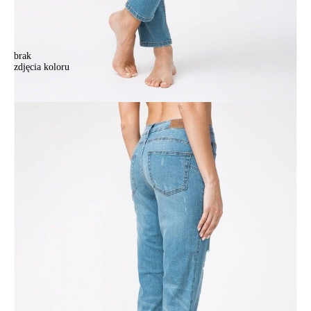
brak
zdjęcia koloru
Spodnie denim CONTE ELEGANT CON-145, r.170-94, mid blue
Spodnie denim CONTE ELEGANT CON-145, r.170-94, mid blue
227,90 zł
35%
149,00 zł
Kolory:
BRAK
ZDJĘCIA
Rozmiary:
Tabela rozmiarów
164-94/S
164-98/M
164-102/L
164-106/XL
170-94/S
170-98/M
Ilość:
-
+
DODAJ DO KOSZYKA