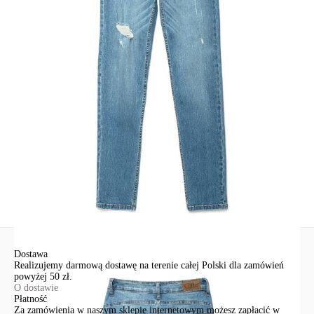
SKU
1011010520040965
Skład
bawełna 97%; elastan 3%
Udostępnij produkt
Podmiot odpowiedzialny
EuroTrade Tex Sp z o.o.
Św. Teresy 91
91-341, Łódź, Polska
+48 500-503-636
info@conteshop.pl
Ten produkt nie ma pytań Możesz zadać pytanie, klikając przycisk
poniżej
Zadaj pytanie
Nowe pytanie
Wyślij
Dostawa
Realizujemy darmową dostawę na terenie całej Polski dla zamówień
powyżej 50 zł.
O dostawie
Płatność
Za zamówienia w naszym sklepie internetowym możesz zapłacić w