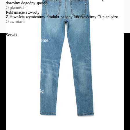
dowolny dogodny sposób.
O płatności
Reklamacje i zwroty
Z łatwością wymienimy produkt na inny lub zwrócimy Ci pieniądze.
O zwrotach
Serwis
Jak złożyć zamówienie?
Płatność
Dostawa
Reklamacje i zwroty
Regulamin
Polityka prywatności
Promocje
Tabela rozmiarów
FAQ
Promocje