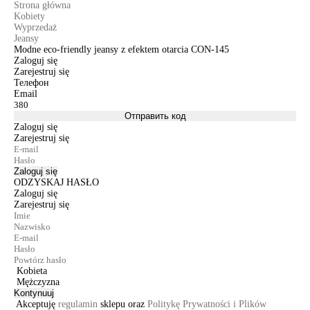
Strona główna
Kobiety
Wyprzedaż
Jeansy
Modne eco-friendly jeansy z efektem otarcia CON-145
Zaloguj się
Zarejestruj się
Телефон
Email
Отправить код
Zaloguj się
Zarejestruj się
Zaloguj się
ODZYSKAJ HASŁO
Zaloguj się
Zarejestruj się
Kobieta
Mężczyzna
Kontynuuj
Akceptuję
regulamin
sklepu oraz
Politykę Prywatności i Plików