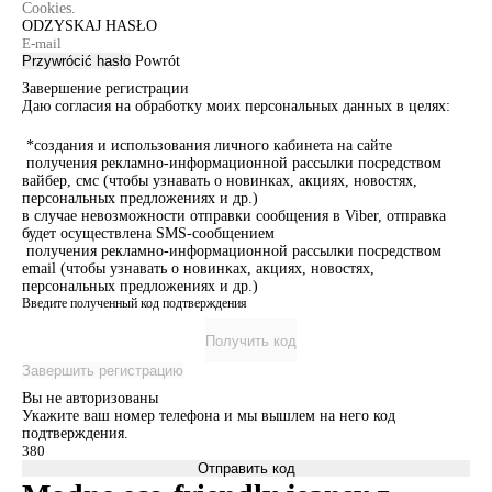
Cookies.
ODZYSKAJ HASŁO
Przywrócić hasło
Powrót
Завершение регистрации
Даю согласия на обработку моих персональных данных в целях:
*создания и использования личного кабинета на сайте
получения рекламно-информационной рассылки посредством
вайбер, смс (чтобы узнавать о новинках, акциях, новостях,
персональных предложениях и др.)
в случае невозможности отправки сообщения в Viber, отправка
будет осуществлена SMS-сообщением
получения рекламно-информационной рассылки посредством
email (чтобы узнавать о новинках, акциях, новостях,
персональных предложениях и др.)
Введите полученный код подтверждения
Получить код
Завершить регистрацию
Вы не авторизованы
Укажите ваш номер телефона и мы вышлем на него код
подтверждения.
Отправить код