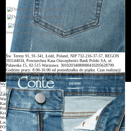
Jesteśmy w sieciach społecznościowych
Św. Teresy 91, 91-341, Łódź, Poland, NIP 732-216-37-57, REGON
101144034, Powszechna Kasa Oszczędności Bank Polski SA, ul.
Puławska 15, 02-515 Warszawa: 30102034080000410205628799.
Godziny pracy: 8:00-16:00 od poniedziałku do piątku. Czas realizacji
zamówienia wynosi od 24h do 2 dni roboczych.
© 2026 EuroTrade Tex Sp. z o.o.
Wybierz miasta
Założenia
Warszawa
Katowice
Poznan
Krakow
Wroclaw
Lodz
PODGLĄD