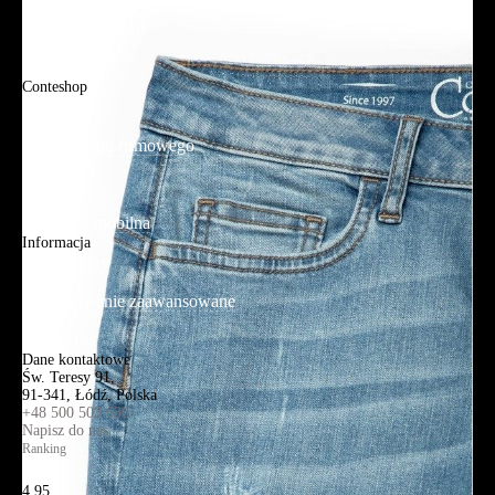
Tabela rozmiarów
FAQ
Conteshop
O firmie
Adres sklepu firmowego
Blog
Aplikacja mobilna
Informacja
Mapa strony
Wyszukiwanie zaawansowane
Kontakt
Dane kontaktowe
Św. Teresy 91,
91-341, Łódź, Polska
+48 500 503 636
Napisz do nas
Ranking
4.95