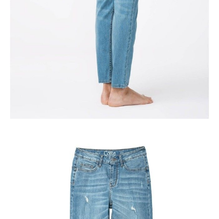
Jak złożyć zamówienie
POWIADOM MNIE O DOSTĘPNOŚCI
ПОЛУЧИТЬ ПО EMAIL
Dostawa
Kurier,
darmowa od 99 zł
czas dostawy: 1-2 dni robocze
Paczkomaty InPost 24/7,
darmowa od 50 zł
czas dostawy: 1-2 dni robocze
Odbiór osobisty
w sklepie Conte (Łodz)
pn.- czw. 8:00 - 16:00, pt. 8:00 - 14:00
Opis produktu
Opinie
Pytania
O produkcie
Jeansy ze średnim stanem przypadną do gustu kobietom, które preferują
klasyczne projekty spodni, cenią oryginalne rozwiązania projektowe i
dbają o środowisko. Ekologiczna technologia produkcji jeansów
oznacza minimalne zużycie chemii, znaczne zmniejszenie zużycia wody
(nawet do 70%) oraz energii elektrycznej.
Przyjemne dla ciała, wygodne i elastyczne jeansy zachwycą dobrym
dopasowaniem i praktycznością.
Pokochasz stylowy ciemnoniebieski kolor tworzący subtelny,
wyrafinowany casualowy wygląd.