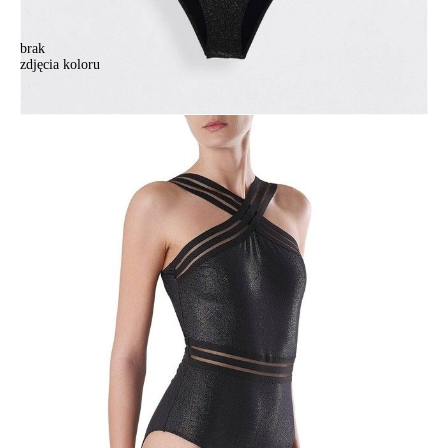
brak
zdjęcia koloru
Strój kąpielowy dla kobiet CONTE ELEGANT BELLA DONNA,
r.170,176-80-90, czarny
Strój kąpielowy dla kobiet CONTE ELEGANT BELLA DONNA,
r.170,176-80-90, czarny
416,90 zł
Kolory:
BRAK
ZDJĘCIA
Rozmiary:
Tabela rozmiarów
170,176-80-90
170,176-84-94
170,176-88-98
170,176-92-102
Ilość:
-
+
DODAJ DO KOSZYKA
Jak złożyć zamówienie
POWIADOM MNIE O DOSTĘPNOŚCI