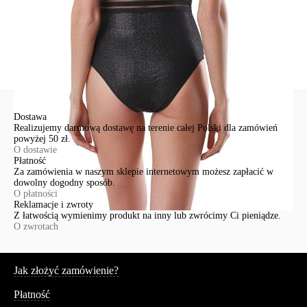
Zadaj pytanie
Nowe pytanie
Wyślij
Dostawa
Realizujemy darmową dostawę na terenie całej Polski dla zamówień
powyżej 50 zł.
O dostawie
Płatność
Za zamówienia w naszym sklepie internetowym możesz zapłacić w
dowolny dogodny sposób.
O płatności
Reklamacje i zwroty
Z łatwością wymienimy produkt na inny lub zwrócimy Ci pieniądze.
O zwrotach
Serwis
Jak złożyć zamówienie?
Płatność