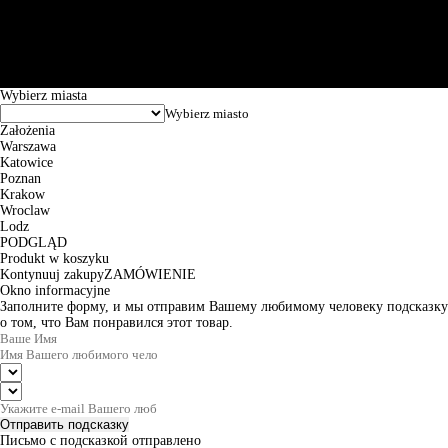
101144034, Powszechna Kasa Oszczędności Bank Polski SA, ul.
Puławska 15, 02-515 Warszawa: 30102034080000410205628799.
Godziny pracy: 8:00-16:00 od poniedziałku do piątku. Czas realizacji
zamówienia wynosi od 24h do 2 dni roboczych.
© 2026 EuroTrade Tex Sp. z o.o.
Wybierz miasta
Założenia
Warszawa
Katowice
Poznan
Krakow
Wroclaw
Lodz
PODGLĄD
Produkt w koszyku
Kontynuuj zakupy
ZAMÓWIENIE
Okno informacyjne
Заполните форму, и мы отправим Вашему любимому человеку подсказку
о том, что Вам понравился этот товар.
Отправить подсказку
Письмо с подсказкой отправлено