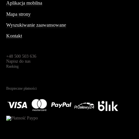
Aplikacja mobilna
Informacja
Mapa strony
Wyszukiwanie zaawansowane
Kontakt
Dane kontaktowe
Św. Teresy 91,
91-341, Łódź, Polska
+48 500 503 636
Napisz do nas
Ranking
4.95
Na podstawie
1825
recenzji
Bezpieczne płatności