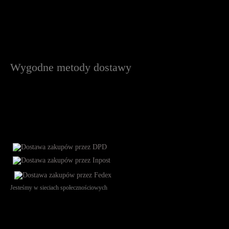
Wygodne metody dostawy
Jesteśmy w sieciach społecznościowych
Św. Teresy 91, 91-341, Łódź, Poland, NIP 732-216-37-57, REGON