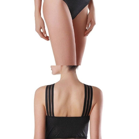
ПОЛУЧИТЬ ПО EMAIL
Dostawa
Kurier,
darmowa od 99 zł
czas dostawy: 1-2 dni robocze
Paczkomaty InPost 24/7,
darmowa od 50 zł
czas dostawy: 1-2 dni robocze
Odbiór osobisty
w sklepie Conte (Łodz)
pn.- czw. 8:00 - 16:00, pt. 8:00 - 14:00
Opis produktu
Opinie
Pytania
O produkcie
.
SKU
1002060180070588
Skład
poliamid 85%; elastan 15%
Udostępnij produkt
Podmiot odpowiedzialny
EuroTrade Tex Sp z o.o.
Św. Teresy 91
91-341, Łódź, Polska
+48 500-503-636
info@conteshop.pl
Ten produkt nie ma pytań Możesz zadać pytanie, klikając przycisk
poniżej