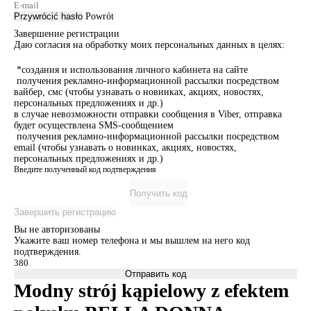
Przywrócić hasło
Powrót
Завершение регистрации
Даю согласия на обработку моих персональных данных в целях:
*создания и использования личного кабинета на сайте
получения рекламно-информационной рассылки посредством
вайбер, смс (чтобы узнавать о новинках, акциях, новостях,
персональных предложениях и др.)
в случае невозможности отправки сообщения в Viber, отправка
будет осуществлена SMS-сообщением
получения рекламно-информационной рассылки посредством
email (чтобы узнавать о новинках, акциях, новостях,
персональных предложениях и др.)
Введите полученный код подтверждения
Получить код
Завершить регистрацию
Вы не авторизованы
Укажите ваш номер телефона и мы вышлем на него код
подтверждения.
Отправить код
Modny strój kąpielowy z efektem